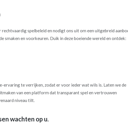
n
echtvaardig spelbeleid en nodigt ons uit om een uitgebreid aanbo
ende smaken en voorkeuren. Duik in deze boeiende wereld en ontdek:
rvaring te verrijken, zodat er voor ieder wat wils is. Laten we de
itmaken van een platform dat transparant spel en vertrouwen
naard niveau tilt.
sen wachten op u.