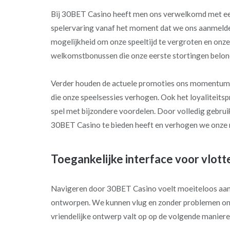
Bij 30BET Casino heeft men ons verwelkomd met een
spelervaring vanaf het moment dat we ons aanmeld
mogelijkheid om onze speeltijd te vergroten en onz
welkomstbonussen die onze eerste stortingen belone
Verder houden de actuele promoties ons momentum 
die onze speelsessies verhogen. Ook het loyaliteit
spel met bijzondere voordelen. Door volledig gebru
30BET Casino te bieden heeft en verhogen we onze m
Toegankelijke interface voor vlott
Navigeren door 30BET Casino voelt moeiteloos aan dan
ontworpen. We kunnen vlug en zonder problemen onze 
vriendelijke ontwerp valt op op de volgende maniere