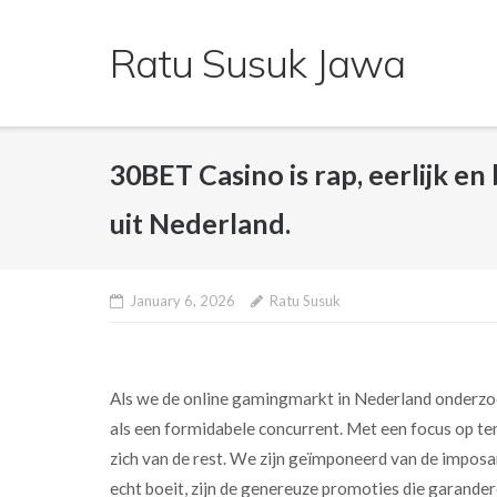
Skip
to
Ratu Susuk Jawa
content
30BET Casino is rap, eerlijk en
uit Nederland.
January 6, 2026
Ratu Susuk
Als we de online gamingmarkt in Nederland onderz
als een formidabele concurrent. Met een focus op te
zich van de rest. We zijn geïmponeerd van de imposa
echt boeit, zijn de genereuze promoties die garande