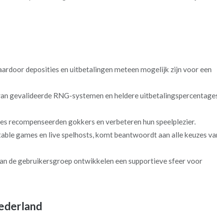
ardoor deposities en uitbetalingen meteen mogelijk zijn voor een
 van gevalideerde RNG-systemen en heldere uitbetalingspercentages
s recompenseerden gokkers en verbeteren hun speelplezier.
table games en live spelhosts, komt beantwoordt aan alle keuzes va
an de gebruikersgroep ontwikkelen een supportieve sfeer voor
Nederland