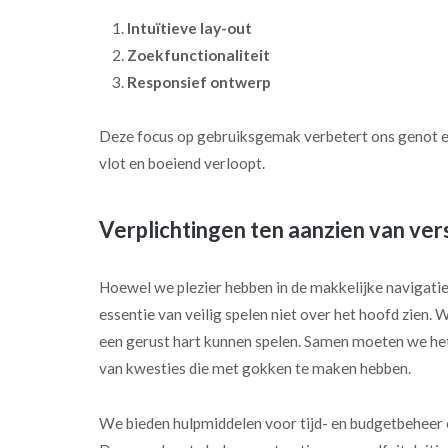
Intuïtieve lay-out
Zoekfunctionaliteit
Responsief ontwerp
Deze focus op gebruiksgemak verbetert ons genot e
vlot en boeiend verloopt.
Verplichtingen ten aanzien van ver
Hoewel we plezier hebben in de makkelijke navigat
essentie van veilig spelen niet over het hoofd zien.
een gerust hart kunnen spelen. Samen moeten we het 
van kwesties die met gokken te maken hebben.
We bieden hulpmiddelen voor tijd- en budgetbeheer