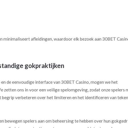
n minimaliseert afleidingen, waardoor elk bezoek aan 30BET Casi
standige gokpraktijken
ie en de eenvoudige interface van 30BET Casino, mogen we het
 We zetten ons in voor een veilige spelomgeving, zodat onze spelers 
begrip verbeteren over het limiteren en het identificeren van teke
 en bewegen spelers aan om beheersing te hebben over hun gokgedr