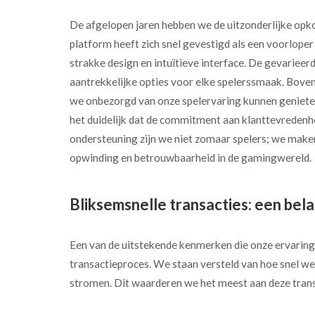
De afgelopen jaren hebben we de uitzonderlijke opk
platform heeft zich snel gevestigd als een voorlope
strakke design en intuïtieve interface. De gevarieerde
aantrekkelijke opties voor elke spelerssmaak. Bov
we onbezorgd van onze spelervaring kunnen geniete
het duidelijk dat de commitment aan klanttevredenh
ondersteuning zijn we niet zomaar spelers; we make
opwinding en betrouwbaarheid in de gamingwereld.
Bliksemsnelle transacties: een bel
Een van de uitstekende kenmerken die onze ervaring 
transactieproces. We staan versteld van hoe snel we
stromen. Dit waarderen we het meest aan deze trans