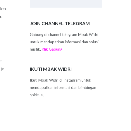
len
no
JOIN CHANNEL TELEGRAM
Gabung di channel telegram Mbak Widri
untuk mendapatkan informasi dan solusi
mistik,
Klik Gabung
e
 je
IKUTI MBAK WIDRI
Ikuti Mbak Widri di Instagram untuk
mendapatkan informasi dan bimbingan
spiritual,