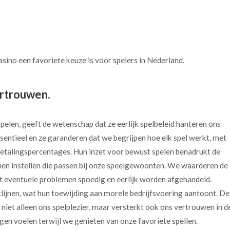
sino een favoriete keuze is voor spelers in Nederland.
ertrouwen.
len, geeft de wetenschap dat ze eerlijk spelbeleid hanteren ons
sentieel en ze garanderen dat we begrijpen hoe elk spel werkt, met
talingspercentages. Hun inzet voor bewust spelen benadrukt de
en instellen die passen bij onze speelgewoonten. We waarderen de
at eventuele problemen spoedig en eerlijk worden afgehandeld.
tlijnen, wat hun toewijding aan morele bedrijfsvoering aantoont. D
 niet alleen ons spelplezier, maar versterkt ook ons vertrouwen in d
en voelen terwijl we genieten van onze favoriete spellen.