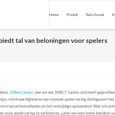
Home
Produk
Ratu Susuk
K
 biedt tal van beloningen voor spelers
oeken,
30Bet Casino
, zien we dat 30BET Casino zich heeft geprofile
mpo, rechtvaardigheid en een lonende spelervaring distingueert het
nte transactiesnelheden en het veelzijdige spelaanbod. Wat ons ech
ren onze spelervaring te verbeteren. Laten we eens beter bekijken w