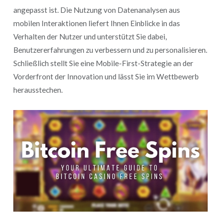
angepasst ist. Die Nutzung von Datenanalysen aus
mobilen Interaktionen liefert Ihnen Einblicke in das
Verhalten der Nutzer und unterstützt Sie dabei,
Benutzererfahrungen zu verbessern und zu personalisieren.
Schließlich stellt Sie eine Mobile-First-Strategie an der
Vorderfront der Innovation und lässt Sie im Wettbewerb
herausstechen.