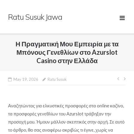
Skip
to
Ratu Susuk Jawa
content
Η Πραγματική Μου Εμπειρία με τα
Μπόνους Γενεθλίων στο Azurslot
Casino στην Ελλάδα
Post
May 19, 2026
Ratu Susuk
navig
Αναζητώντας για ελκυστικές προσφορές στα online καζίνο,
τα προσφορές γενεθλίων του Azurslot τράβηξαν την
προσοχή μου. Ήμουν μάλλον σκεπτικός στην αρχή. Σε αυτό
το άρθρο, θα σας αναφέρω ακριβώς τι έγινε, χωρίς να