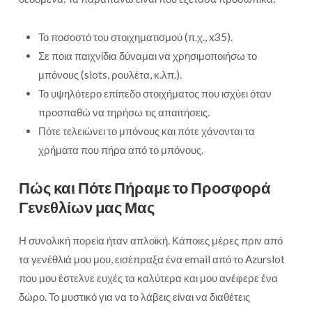
Το ποσοστό του στοιχηματισμού (π.χ., x35).
Σε ποια παιχνίδια δύναμαι να χρησιμοποιήσω το
μπόνους (slots, ρουλέτα, κ.λπ.).
Το υψηλότερο επίπεδο στοιχήματος που ισχύει όταν
προσπαθώ να τηρήσω τις απαιτήσεις.
Πότε τελειώνει το μπόνους και πότε χάνονται τα
χρήματα που πήρα από το μπόνους.
Πώς και Πότε Πήραμε το Προσφορά
Γενεθλίων μας Μας
Η συνολική πορεία ήταν απλοϊκή. Κάποιες μέρες πριν από
τα γενέθλιά μου μου, εισέπραξα ένα email από το Azurslot
που μου έστελνε ευχές τα καλύτερα και μου ανέφερε ένα
δώρο. Το μυστικό για να το λάβεις είναι να διαθέτεις