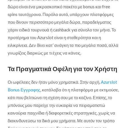
δώρο είναι ένα μικροσκοπικό πακέτο με bonus και free
spins ταυτόχρονα. Παρόλα αυτά, υπάρχουν πλατφόρμες
που δίνουν περισσότερο μεγάλα δώρα, παραδείγματος
χάριν ειδικά τουρνουά ή cashback για σύνολο τον μήνα. Το
προτέρημα του Azurslot είναι η σταθερότητα και η
ειλικρίνεια. Δεν δίνει κατ’ ανάγκη τα πιο μεγάλα ποσά, αλλά
γνωρίζεις διαρκώς με τι έχεις να κάνεις.
Τα Πραγματικά Οφέλη για τον Χρήστη
Οι ωφέλειες δεν ήταν μόνο χρηματικά. Στην αρχή,
Azurslot
Bonus Εγγραφης
, κατάλαβα ότι η πλατφόρμα με εκτιμούσε,
κάτι που βελτιώνει τη σχέση σου με το καζίνο. Επίσης, το
μπόνους μου παρείχε την ευκαιρία να πειραματιστώ
καινούρια παιχνίδια ή διαφορετικές στρατηγικές, χωρίς να
διακινδυνεύσω τα δικά μου χρήματα. Με αυτόν τον τρόπο