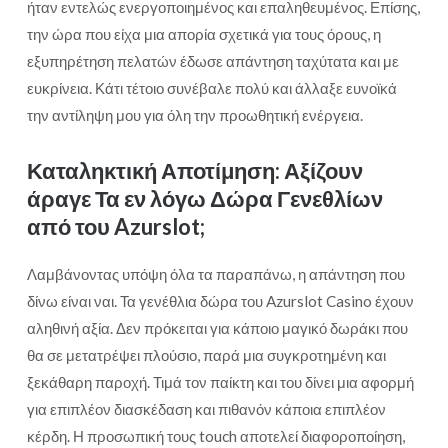
ήταν εντελώς ενεργοποιημένος και επαληθευμένος. Επίσης,
την ώρα που είχα μια απορία σχετικά για τους όρους, η
εξυπηρέτηση πελατών έδωσε απάντηση ταχύτατα και με
ευκρίνεια. Κάτι τέτοιο συνέβαλε πολύ και άλλαξε ευνοϊκά
την αντίληψη μου για όλη την προωθητική ενέργεια.
Καταληκτική Αποτίμηση: Αξίζουν
άραγε Τα εν λόγω Δώρα Γενεθλίων
από του Azurslot;
Λαμβάνοντας υπόψη όλα τα παραπάνω, η απάντηση που
δίνω είναι ναι. Τα γενέθλια δώρα του Azurslot Casino έχουν
αληθινή αξία. Δεν πρόκειται για κάποιο μαγικό δωράκι που
θα σε μετατρέψει πλούσιο, παρά μια συγκροτημένη και
ξεκάθαρη παροχή. Τιμά τον παίκτη και του δίνει μια αφορμή
για επιπλέον διασκέδαση και πιθανόν κάποια επιπλέον
κέρδη. Η προσωπική τους touch αποτελεί διαφοροποίηση,