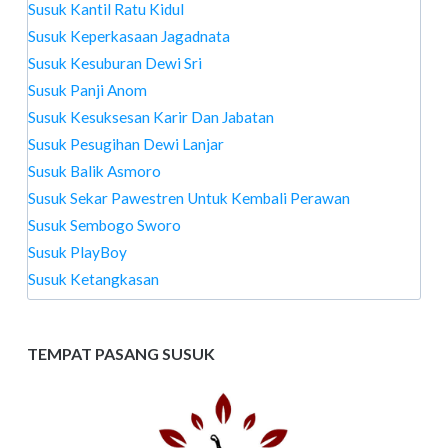
Susuk Kantil Ratu Kidul
Susuk Keperkasaan Jagadnata
Susuk Kesuburan Dewi Sri
Susuk Panji Anom
Susuk Kesuksesan Karir Dan Jabatan
Susuk Pesugihan Dewi Lanjar
Susuk Balik Asmoro
Susuk Sekar Pawestren Untuk Kembali Perawan
Susuk Sembogo Sworo
Susuk PlayBoy
Susuk Ketangkasan
TEMPAT PASANG SUSUK