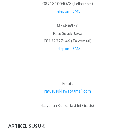
082134004073 (Telkomsel)
Telepon
|
SMS
Mbak Widri
Ratu Susuk Jawa
08122227146 (Telkomsel)
Telepon
|
SMS
Email:
ratususukjawa@gmail.com
(Layanan Konsultasi Ini Gratis)
ARTIKEL SUSUK