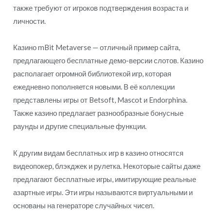
также требуют от игроков подтверждения возраста и
личности.
Казино mBit Metaverse — отличный пример сайта,
предлагающего бесплатные демо-версии слотов. Казино
располагает огромной библиотекой игр, которая
ежедневно пополняется новыми. В её коллекции
представлены игры от Betsoft, Mascot и Endorphina.
Также казино предлагает разнообразные бонусные
раунды и другие специальные функции.
К другим видам бесплатных игр в казино относятся
видеопокер, блэкджек и рулетка. Некоторые сайты даже
предлагают бесплатные игры, имитирующие реальные
азартные игры. Эти игры называются виртуальными и
основаны на генераторе случайных чисел.