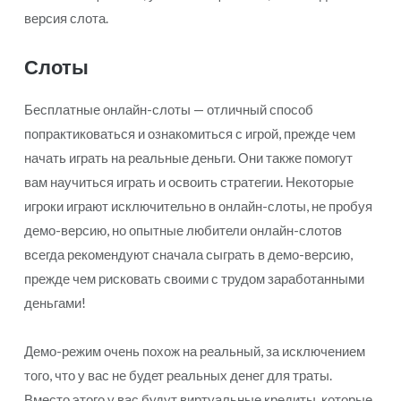
версия слота.
Слоты
Бесплатные онлайн-слоты — отличный способ
попрактиковаться и ознакомиться с игрой, прежде чем
начать играть на реальные деньги. Они также помогут
вам научиться играть и освоить стратегии. Некоторые
игроки играют исключительно в онлайн-слоты, не пробуя
демо-версию, но опытные любители онлайн-слотов
всегда рекомендуют сначала сыграть в демо-версию,
прежде чем рисковать своими с трудом заработанными
деньгами!
Демо-режим очень похож на реальный, за исключением
того, что у вас не будет реальных денег для траты.
Вместо этого у вас будут виртуальные кредиты, которые