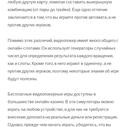
любую другую карту, помогая составить выигрышную
комбинацию (от пары до тройки). Еще одно отличие
заключается в том, что вы играете против автомата, а не
против других игроков.
Помимо этих различий, видеопокер имеет много общего с
онлайн-слотами. Он использует генераторы случайных
чисел для определения результата каждого вращения,
как и слоты. Кроме того, в него играют в одиночку, а не
против других игроков, поэтому некоторые знания об игре
будут полезны.
Бесплатные видеопокерные игры доступны в
большинстве онлайн-казино. В эти симуляторы можно
играть на любом устройстве, и для них не требуется
внесение депозита на реальные деньги или регистрация.
Однако, прежде чем начать играть, убедитесь, что вы