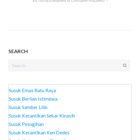
SEARCH
Search
for:
Susuk Emas Ratu Raya
Susuk Berlian Istimewa
Susuk Samber Lilin
Susuk Kecantikan Sekar Kinasih
Susuk Pesugihan
Susuk Kecantikan Ken Dedes