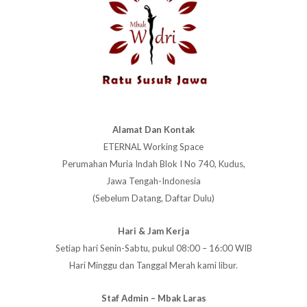
Alamat Dan Kontak
ETERNAL Working Space
Perumahan Muria Indah Blok I No 740, Kudus,
Jawa Tengah-Indonesia
(Sebelum Datang, Daftar Dulu)
Hari & Jam Kerja
Setiap hari Senin-Sabtu, pukul 08:00 – 16:00 WIB
Hari Minggu dan Tanggal Merah kami libur.
Staf Admin – Mbak Laras