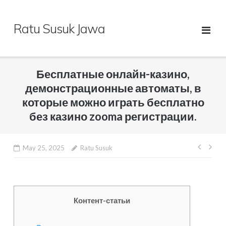
Skip
to
Ratu Susuk Jawa
content
Бесплатные онлайн-казино,
демонстрационные автоматы, в
которые можно играть бесплатно
без казино zooma регистрации.
Post
May 25, 2025
Ratu Susuk
navig
Контент-статьи