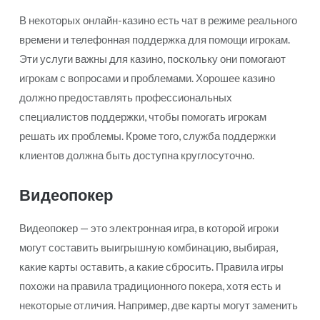
В некоторых онлайн-казино есть чат в режиме реального
времени и телефонная поддержка для помощи игрокам.
Эти услуги важны для казино, поскольку они помогают
игрокам с вопросами и проблемами. Хорошее казино
должно предоставлять профессиональных
специалистов поддержки, чтобы помогать игрокам
решать их проблемы. Кроме того, служба поддержки
клиентов должна быть доступна круглосуточно.
Видеопокер
Видеопокер — это электронная игра, в которой игроки
могут составить выигрышную комбинацию, выбирая,
какие карты оставить, а какие сбросить. Правила игры
похожи на правила традиционного покера, хотя есть и
некоторые отличия. Например, две карты могут заменить