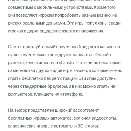
совместимы с мобильными устройствами. Кроме того,
они позволяют игрокам попробовать разные казино, не
рискуя реальными деньгами. Эти игры популярны среди
игроков и дарят ощущение азарта и напряжения.
Слоты, пожалуй, самый популярный вид игр в казино, но
существует множество и других вариантов. Онлайн-
рулетка, кено и игры типа «Crash» — это лишь некоторые
из множества других видов игр в казино, в которые можно
играть бесплатно без регистрации. Эти игры доступны
через стандартные браузеры, и в них можно играть на
компьютере, планшете или телефоне.
На выбор представлен широкий ассортимент
бесплатных игровых автоматов, включая видеослоты,
классические игровые автоматы и 3D-слоты.