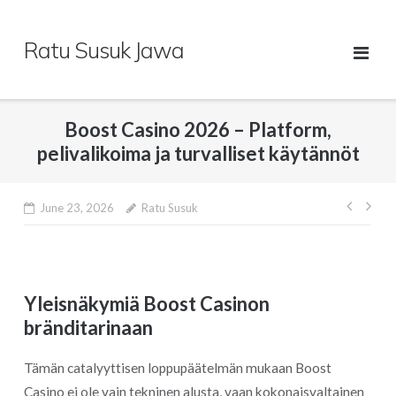
Skip
to
Ratu Susuk Jawa
content
Boost Casino 2026 – Platform,
pelivalikoima ja turvalliset käytännöt
Post
June 23, 2026
Ratu Susuk
navig
Yleisnäkymiä Boost Casinon
bränditarinaan
Tämän catalyyttisen loppupäätelmän mukaan Boost
Casino ei ole vain tekninen alusta, vaan kokonaisvaltainen