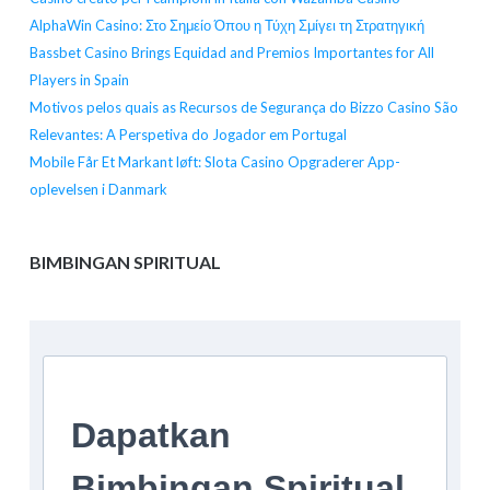
AlphaWin Casino: Στο Σημείο Όπου η Τύχη Σμίγει τη Στρατηγική
Bassbet Casino Brings Equidad and Premios Importantes for All
Players in Spain
Motivos pelos quais as Recursos de Segurança do Bizzo Casino São
Relevantes: A Perspetiva do Jogador em Portugal
Mobile Får Et Markant løft: Slota Casino Opgraderer App-
oplevelsen i Danmark
BIMBINGAN SPIRITUAL
Dapatkan
Bimbingan Spiritual