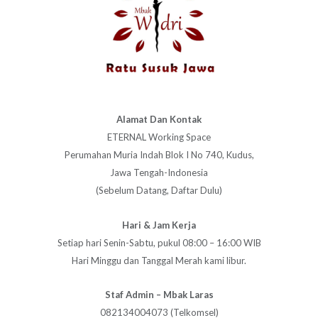
Alamat Dan Kontak
ETERNAL Working Space
Perumahan Muria Indah Blok I No 740, Kudus,
Jawa Tengah-Indonesia
(Sebelum Datang, Daftar Dulu)
Hari & Jam Kerja
Setiap hari Senin-Sabtu, pukul 08:00 – 16:00 WIB
Hari Minggu dan Tanggal Merah kami libur.
Staf Admin – Mbak Laras
082134004073 (Telkomsel)