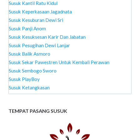
Susuk Kantil Ratu Kidul
Susuk Keperkasaan Jagadnata
Susuk Kesuburan Dewi Sri
Susuk Panji Anom
Susuk Kesuksesan Karir Dan Jabatan
Susuk Pesugihan Dewi Lanjar
Susuk Balik Asmoro
Susuk Sekar Pawestren Untuk Kembali Perawan
Susuk Sembogo Sworo
Susuk PlayBoy
Susuk Ketangkasan
TEMPAT PASANG SUSUK