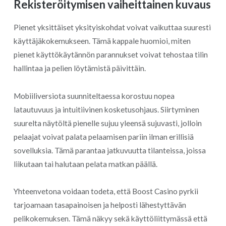
Rekisteröitymisen vaiheittainen kuvaus
Pienet yksittäiset yksityiskohdat voivat vaikuttaa suuresti
käyttäjäkokemukseen. Tämä kappale huomioi, miten
pienet käyttökäytännön parannukset voivat tehostaa tilin
hallintaa ja pelien löytämistä päivittäin.
Mobiiliversiota suunniteltaessa korostuu nopea
latautuvuus ja intuitiivinen kosketusohjaus. Siirtyminen
suurelta näytöltä pienelle sujuu yleensä sujuvasti, jolloin
pelaajat voivat palata pelaamisen pariin ilman erillisiä
sovelluksia. Tämä parantaa jatkuvuutta tilanteissa, joissa
liikutaan tai halutaan pelata matkan päällä.
Yhteenvetona voidaan todeta, että Boost Casino pyrkii
tarjoamaan tasapainoisen ja helposti lähestyttävän
pelikokemuksen. Tämä näkyy sekä käyttöliittymässä että