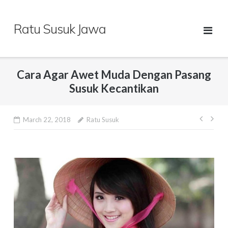
Skip
to
Ratu Susuk Jawa
content
Cara Agar Awet Muda Dengan Pasang
Susuk Kecantikan
Post
March 22, 2018
Ratu Susuk
navig