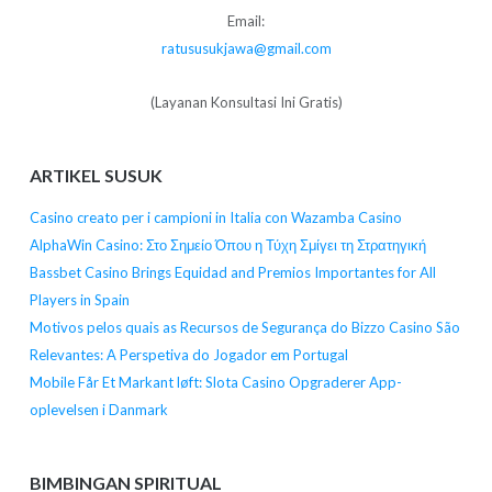
Email:
ratususukjawa@gmail.com
(Layanan Konsultasi Ini Gratis)
ARTIKEL SUSUK
Casino creato per i campioni in Italia con Wazamba Casino
AlphaWin Casino: Στο Σημείο Όπου η Τύχη Σμίγει τη Στρατηγική
Bassbet Casino Brings Equidad and Premios Importantes for All
Players in Spain
Motivos pelos quais as Recursos de Segurança do Bizzo Casino São
Relevantes: A Perspetiva do Jogador em Portugal
Mobile Får Et Markant løft: Slota Casino Opgraderer App-
oplevelsen i Danmark
BIMBINGAN SPIRITUAL