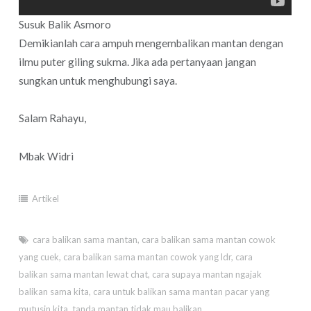
Susuk Balik Asmoro
Demikianlah cara ampuh mengembalikan mantan dengan
ilmu puter giling sukma. Jika ada pertanyaan jangan
sungkan untuk menghubungi saya.
Salam Rahayu,
Mbak Widri
Artikel
cara balikan sama mantan
,
cara balikan sama mantan cowok
yang cuek
,
cara balikan sama mantan cowok yang ldr
,
cara
balikan sama mantan lewat chat
,
cara supaya mantan ngajak
balikan sama kita
,
cara untuk balikan sama mantan pacar yang
mutusin kita
,
tanda mantan tidak mau balikan