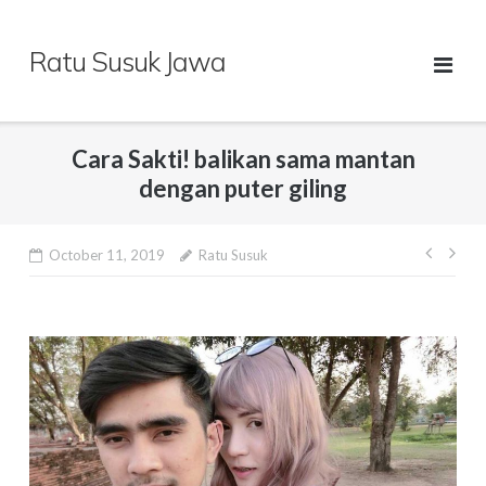
Skip
to
Ratu Susuk Jawa
content
Cara Sakti! balikan sama mantan
dengan puter giling
Post
October 11, 2019
Ratu Susuk
navig