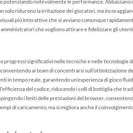
no potenziando notevolmente le performance. Abbassano il ri
 solo riducono la irritazione dei giocatori, ma incoraggiano
visuali più interattive che si avviano comunque rapidamente
amministratori che vogliono attirare e fidelizzare gli utent
o progressi significativi nelle tecniche e nelle tecnologie d
 consentendo ai team di concentrarsi sull’ottimizzazione del
in tempo reale, garantendo un’esperienza di gioco fluida. I
 l’efficienza del codice, riducendo i colli di bottiglia che 
endo i limiti delle prestazioni del browser, consentendo 
tempi di caricamento, ma si migliora anche il coinvolgimento