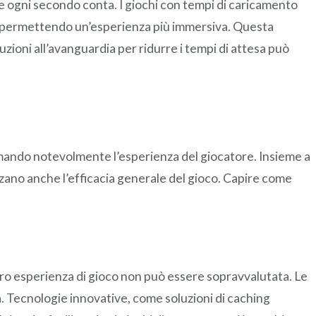
he ogni secondo conta. I giochi con tempi di caricamento
che, permettendo un’esperienza più immersiva. Questa
zioni all’avanguardia per ridurre i tempi di attesa può
ormando notevolmente l’esperienza del giocatore. Insieme a
izzano anche l’efficacia generale del gioco. Capire come
 loro esperienza di gioco non può essere sopravvalutata. Le
. Tecnologie innovative, come soluzioni di caching