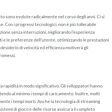
o sono evolute radicalmente nel corso degli anni. Ci si
. Con i progressi tecnologici, non è più tollerabile
zione senza interruzioni, migliorando l’esperienza
 e le preferenze dell’utente, ottimizzando le prestazioni
desiderio di velocità ed efficienza motiverà gli
romessi.
a rapidità in modo significativo. Gli sviluppatori hanno
ndo al minimo i tempi di caricamento. Inoltre, molti
lmente i tempi morti. Anche la tecnologia di streaming
sistemi di gioco e delle risorse assicura il completo