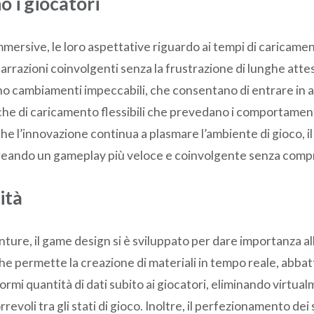
o i giocatori
rsive, le loro aspettative riguardo ai tempi di caricament
rrazioni coinvolgenti senza la frustrazione di lunghe attese
ono cambiamenti impeccabili, che consentano di entrare in a
he di caricamento flessibili che prevedano i comportamenti
e l’innovazione continua a plasmare l’ambiente di gioco, il 
 creando un gameplay più veloce e coinvolgente senza comp
ità
ture, il game design si è sviluppato per dare importanza all
permette la creazione di materiali in tempo reale, abbatte
ormi quantità di dati subito ai giocatori, eliminando virtua
evoli tra gli stati di gioco. Inoltre, il perfezionamento dei 