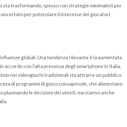
si sta trasformando, spesso con strategie minimalisti per
oncertato per potenziare il interesse dei giocatori
 influenze globali. Una tendenza rilevante è la aumentata
n accordo con l’alta presenza degli smartphone in Italia,
tion nei videogiochi tradizionali sta attrarre un pubblico
scesa di programmi di gioco consapevole, che alimentano
no plasmando le decisioni dei utenti, ma stanno anche
lia.