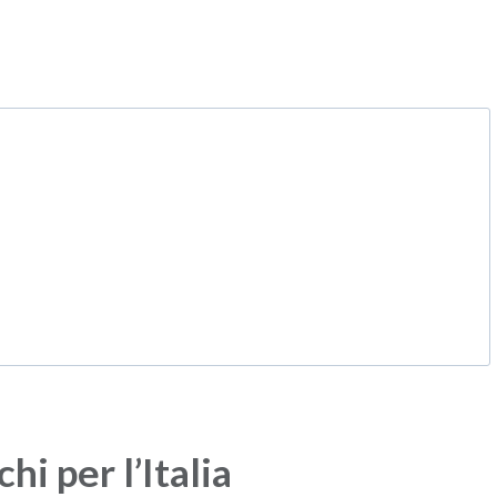
hi per l’Italia