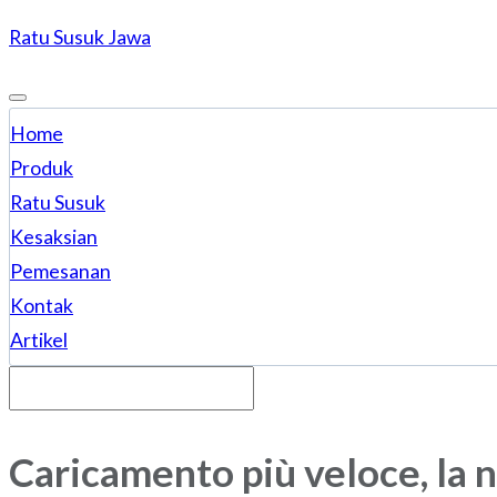
Skip
Ratu Susuk Jawa
to
content
Home
Produk
Ratu Susuk
Kesaksian
Pemesanan
Kontak
Artikel
Caricamento più veloce, la nec