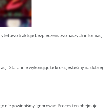
orytetowo traktuje bezpieczeństwo naszych informacji,
acji. Starannie wykonując te kroki, jesteśmy na dobrej
ego nie powinniśmy ignorować. Proces ten obejmuje