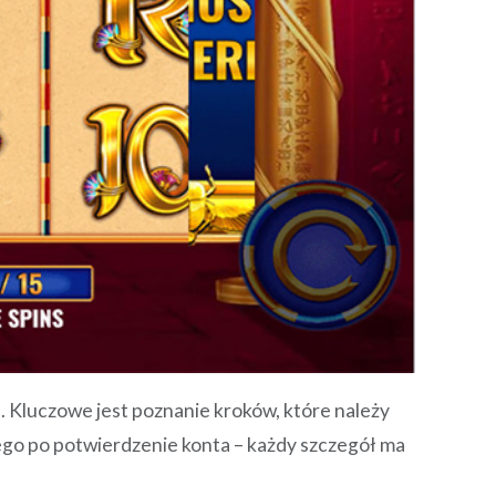
. Kluczowe jest poznanie kroków, które należy
go po potwierdzenie konta – każdy szczegół ma