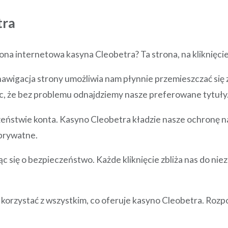
tra
ona internetowa kasyna Cleobetra? Ta strona, na kliknięci
nawigacja strony umożliwia nam płynnie przemieszczać się z
, że bez problemu odnajdziemy nasze preferowane tytuły
zeństwie konta. Kasyno Cleobetra kładzie nasze ochronę 
 prywatne.
 się o bezpieczeństwo. Każde kliknięcie zbliża nas do nie
my korzystać z wszystkim, co oferuje kasyno Cleobetra. Roz