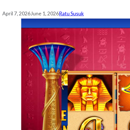
April 7, 2026
June 1, 2026
Ratu Susuk
Post
navigation