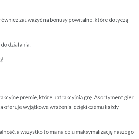
 również zauważyć na bonusy powitalne, które dotyczą
do działania.
ą!
akcyjne premie, które uatrakcyjnią grę. Asortyment gier
ra oferuje wyjątkowe wrażenia, dzięki czemu każdy
lność, a wszystko to ma na celu maksymalizację naszego