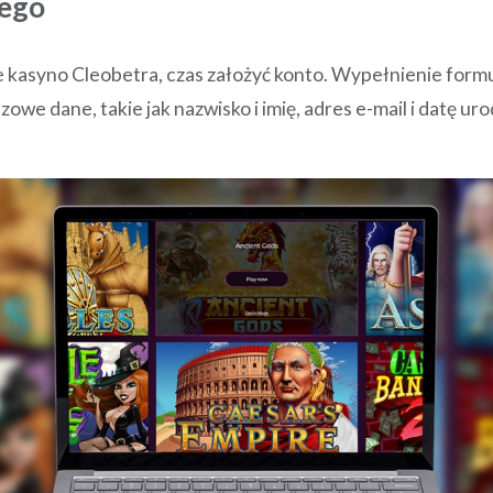
nego
 kasyno Cleobetra, czas założyć konto. Wypełnienie formu
e dane, takie jak nazwisko i imię, adres e-mail i datę ur