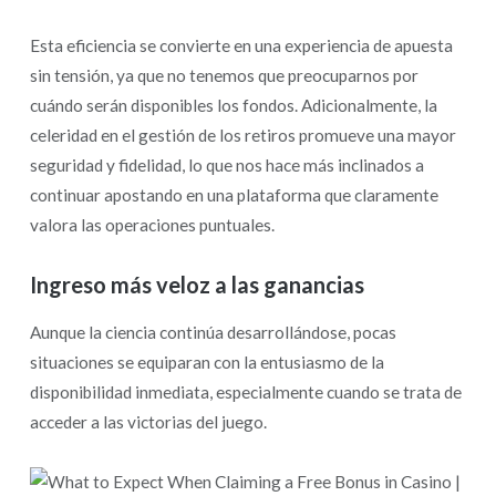
Esta eficiencia se convierte en una experiencia de apuesta
sin tensión, ya que no tenemos que preocuparnos por
cuándo serán disponibles los fondos. Adicionalmente, la
celeridad en el gestión de los retiros promueve una mayor
seguridad y fidelidad, lo que nos hace más inclinados a
continuar apostando en una plataforma que claramente
valora las operaciones puntuales.
Ingreso más veloz a las ganancias
Aunque la ciencia continúa desarrollándose, pocas
situaciones se equiparan con la entusiasmo de la
disponibilidad inmediata, especialmente cuando se trata de
acceder a las victorias del juego.