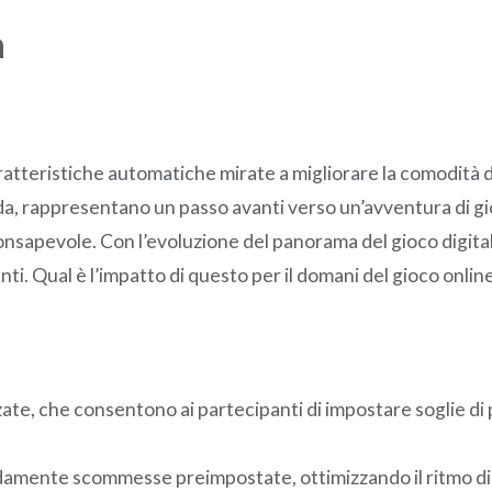
a
teristiche automatiche mirate a migliorare la comodità di gi
 rappresentano un passo avanti verso un’avventura di gioco
sapevole. Con l’evoluzione del panorama del gioco digitale, 
i. Qual è l’impatto di questo per il domani del gioco onlin
, che consentono ai partecipanti di impostare soglie di pun
amente scommesse preimpostate, ottimizzando il ritmo di gio