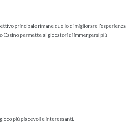
ttivo principale rimane quello di migliorare l’esperienza
ugo Casino permette ai giocatori di immergersi più
 gioco più piacevoli e interessanti.