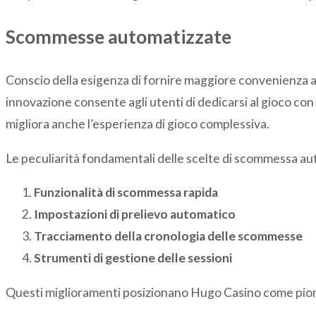
Scommesse automatizzate
Conscio della esigenza di fornire maggiore convenienza 
innovazione consente agli utenti di dedicarsi al gioco co
migliora anche l’esperienza di gioco complessiva.
Le peculiarità fondamentali delle scelte di scommessa 
Funzionalità di scommessa rapida
Impostazioni di prelievo automatico
Tracciamento della cronologia delle scommesse
Strumenti di gestione delle sessioni
Questi miglioramenti posizionano Hugo Casino come pionie