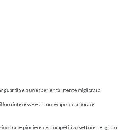
vanguardia e a un’esperienza utente migliorata.
il loro interesse e al contempo incorporare
Casino come pioniere nel competitivo settore del gioco