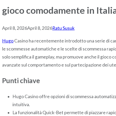
gioco comodamente in Itali
April 8, 2026
April 8, 2026
Ratu Susuk
Post
Hugo
Casino ha recentemente introdotto una serie di carat
navigation
le scommesse automatiche e le scelte di scommessa rapida,
solo semplifica il gameplay, ma promuove anche il gioco con
avanzate sul comportamento e sul partecipazione dei utent
Punti chiave
Hugo Casino offre opzioni di scommessa automatizzate
intuitiva.
La funzionalità Quick-Bet permette di piazzare rapid