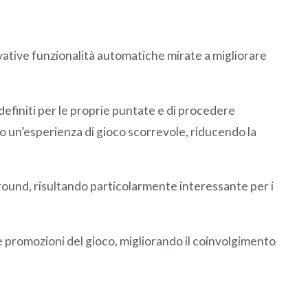
vative funzionalità automatiche mirate a migliorare
efiniti per le proprie puntate e di procedere
 un’esperienza di gioco scorrevole, riducendo la
o round, risultando particolarmente interessante per i
lle promozioni del gioco, migliorando il coinvolgimento