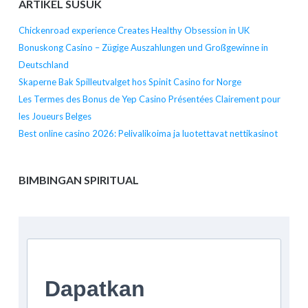
ARTIKEL SUSUK
Chickenroad experience Creates Healthy Obsession in UK
Bonuskong Casino – Zügige Auszahlungen und Großgewinne in
Deutschland
Skaperne Bak Spilleutvalget hos Spinit Casino for Norge
Les Termes des Bonus de Yep Casino Présentées Clairement pour
les Joueurs Belges
Best online casino 2026: Pelivalikoima ja luotettavat nettikasinot
BIMBINGAN SPIRITUAL
Dapatkan