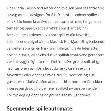
Hos Mafia Casino fortsetter opplevelsen med et fantastisk
utvalg av spill designet for å tilfredsstille enhver spillers
smak. Du finner kreative spilleautomater med fengslende
temaer og oppslukende grafikk som drar deg inn i
forskjellige verdener. Hvis bordspill er din favoritt,
inkluderer utvalget alt fra klassisk Blackjack til nytenkende
varianter som gir en frisk vri. I tillegg, hvis du leter etter
noe helt unikt, vil de eksklusive spillalternativene garantert
vekke nysgjerrigheten din. Det intuitive grensesnittet gjør
navigasjonen sømløs, slik at du raskt kan finne dine
favoritter eller oppdage nye titler. Til syvende og sist
garanterer Mafia Casino at det alltid er noe som tiltrekker
interessen din, og holder hver spilløkt ny og spennende.
Fordyp deg og oppdag de grenseløse mulighetene!
Spennende spilleautomater