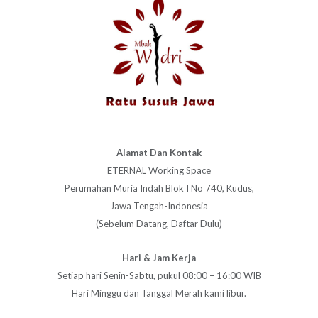
Alamat Dan Kontak
ETERNAL Working Space
Perumahan Muria Indah Blok I No 740, Kudus,
Jawa Tengah-Indonesia
(Sebelum Datang, Daftar Dulu)
Hari & Jam Kerja
Setiap hari Senin-Sabtu, pukul 08:00 – 16:00 WIB
Hari Minggu dan Tanggal Merah kami libur.