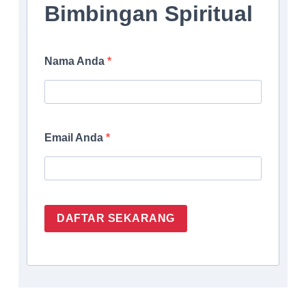
Bimbingan Spiritual
Nama Anda
Email Anda
DAFTAR SEKARANG