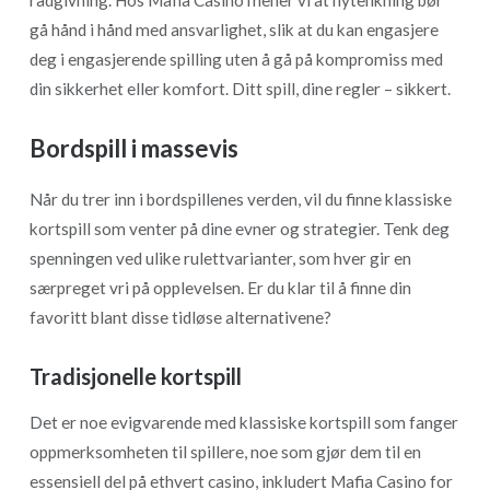
gå hånd i hånd med ansvarlighet, slik at du kan engasjere
deg i engasjerende spilling uten å gå på kompromiss med
din sikkerhet eller komfort. Ditt spill, dine regler – sikkert.
Bordspill i massevis
Når du trer inn i bordspillenes verden, vil du finne klassiske
kortspill som venter på dine evner og strategier. Tenk deg
spenningen ved ulike rulettvarianter, som hver gir en
særpreget vri på opplevelsen. Er du klar til å finne din
favoritt blant disse tidløse alternativene?
Tradisjonelle kortspill
Det er noe evigvarende med klassiske kortspill som fanger
oppmerksomheten til spillere, noe som gjør dem til en
essensiell del på ethvert casino, inkludert Mafia Casino for