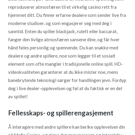
reproduserer atmosfæren til et virkelig casino rett fra
hjemmet ditt. Du finner erfarne dealere som sender live fra
moderne studioer, og som engasjerer seg med deg i
sanntid. Enten du spiller blackjack, rulett eller baccarat,
fanger den livlige atmosfæren sansene dine, og får hver
hånd føles personlig og spennende. Du kan snakke med
dealere og andre spillere, noe som legger til et sosialt
element som ofte mangler i tradisjonelle online spill. HD-
videokvaliteten garanterer at du ikke mister noe, mens
banebrytende teknologi sørger for handlingen jevn. Fordyp
deg i live dealer-opplevelsen og føl at du faktisk er en del
av spillet!
Fellesskaps- og spillerengasjement
Å interagere med andre spillere kan berike opplevelsen din