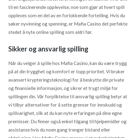
til en fascinerende opplevelse, noe som gjør at hvert spill
oppleves som en del av en forlokkende fortelling. Hvis du
søker nyvinning og spenning, er Mafia Casino det perfekte
stedet å nyte online spilling som aldri før.
Sikker og ansvarlig spilling
Når du velger å spille hos Mafia Casino, kan du være trygg
på at din trygghet og komfort er topp prioritet. Vi bruker
avansert krypteringsteknologi for å beskytte din private
og finansielle informasjon, og sikrer et trygt miljø for
spillingen din. Vår forpliktelse til ansvarlig spilling betyr at
vi tilbyr alternativer for å sette grenser for innskudd og
spillvarighet, slik at du kan nyte erfaringen på dine egne
premisser. Du finner også enkel tilgang til hjelpemidler og
assistanse hvis du noen gang trenger bistand eller
rådgivning. Hos Mafia Casino mener vi at nytenkning bør