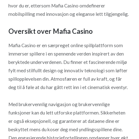
hvor du er, ettersom Mafia Casino omdefinerer
mobilspilling med innovasjon og eleganse lett tilgjengelig.
Oversikt over Mafia Casino
Mafia Casino er en særpreget online spillplattform som
immerser spillere i en spennende verden inspirert av den
beryktede underverdenen. Du finner et fascinerende miljø
fylt med stilfullt design og innovativ teknologi som løfter
spillopplevelsen din. Atmosfæren er full av kraft, og får
deg til å føle at du har gått rett inn i et cinematisk eventyr.
Med brukervennlig navigasjon og brukervennlige
funksjoner kan du lett utforske plattformen. Sikkerheten
er også eksepsjonell, og garanterer at dataene dine er
beskyttet mens du koser deg med yndlingsspillene dine.
Den engasjerende historiefortellingen omdanner hver økt