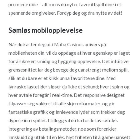
premiene dine – alt mens du nyter favorittspill dine i et
spennende omgivelser. Fordyp deg og dra nytte av det!
Sømløs mobilopplevelse
Når du kaster deg ut i Mafia Casinos univers på
mobilenheten din, vil du oppdage at hver egenskap er laget
for å sikre en smidig og hyggelig opplevelse. Det intuitive
grensesnittet lar deg bevege deg uanstrengt mellom spill,
slik at du bare er et klikk unna favorittene dine. Med
lynraske lastetider sløser du ikke et sekund; hvert spinn og
hver avtale foregår i real-time. Det responsive designet
tilpasser seg vakkert til alle skjermformater, og gir
fantastiske grafikk og innlevende lyder som trekker deg
dypere inn i spillet. I tillegg vil du ha fordel av sømløs
integrering av betalingsmetoder, noe som forenkler
innskudd og uttak til en lek. Nyt friheten til å game uansett