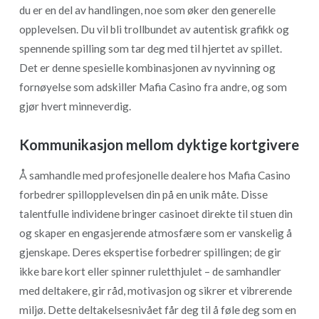
du er en del av handlingen, noe som øker den generelle
opplevelsen. Du vil bli trollbundet av autentisk grafikk og
spennende spilling som tar deg med til hjertet av spillet.
Det er denne spesielle kombinasjonen av nyvinning og
fornøyelse som adskiller Mafia Casino fra andre, og som
gjør hvert minneverdig.
Kommunikasjon mellom dyktige kortgivere
Å samhandle med profesjonelle dealere hos Mafia Casino
forbedrer spillopplevelsen din på en unik måte. Disse
talentfulle individene bringer casinoet direkte til stuen din
og skaper en engasjerende atmosfære som er vanskelig å
gjenskape. Deres ekspertise forbedrer spillingen; de gir
ikke bare kort eller spinner ruletthjulet – de samhandler
med deltakere, gir råd, motivasjon og sikrer et vibrerende
miljø. Dette deltakelsesnivået får deg til å føle deg som en