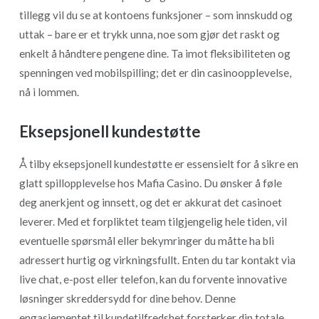
tillegg vil du se at kontoens funksjoner – som innskudd og
uttak – bare er et trykk unna, noe som gjør det raskt og
enkelt å håndtere pengene dine. Ta imot fleksibiliteten og
spenningen ved mobilspilling; det er din casinoopplevelse,
nå i lommen.
Eksepsjonell kundestøtte
Å tilby eksepsjonell kundestøtte er essensielt for å sikre en
glatt spillopplevelse hos Mafia Casino. Du ønsker å føle
deg anerkjent og innsett, og det er akkurat det casinoet
leverer. Med et forpliktet team tilgjengelig hele tiden, vil
eventuelle spørsmål eller bekymringer du måtte ha bli
adressert hurtig og virkningsfullt. Enten du tar kontakt via
live chat, e-post eller telefon, kan du forvente innovative
løsninger skreddersydd for dine behov. Denne
engasjementet til kundetilfredshet forsterker din totale