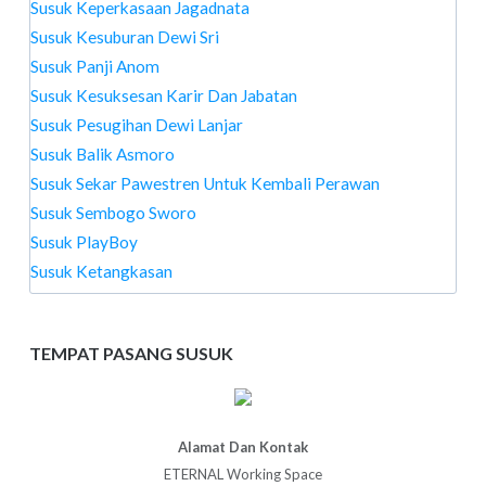
Susuk Keperkasaan Jagadnata
Susuk Kesuburan Dewi Sri
Susuk Panji Anom
Susuk Kesuksesan Karir Dan Jabatan
Susuk Pesugihan Dewi Lanjar
Susuk Balik Asmoro
Susuk Sekar Pawestren Untuk Kembali Perawan
Susuk Sembogo Sworo
Susuk PlayBoy
Susuk Ketangkasan
TEMPAT PASANG SUSUK
Alamat Dan Kontak
ETERNAL Working Space