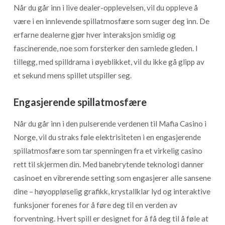
Når du går inn i live dealer-opplevelsen, vil du oppleve å
være i en innlevende spillatmosfære som suger deg inn. De
erfarne dealerne gjør hver interaksjon smidig og
fascinerende, noe som forsterker den samlede gleden. I
tillegg, med spilldrama i øyeblikket, vil du ikke gå glipp av
et sekund mens spillet utspiller seg.
Engasjerende spillatmosfære
Når du går inn i den pulserende verdenen til Mafia Casino i
Norge, vil du straks føle elektrisiteten i en engasjerende
spillatmosfære som tar spenningen fra et virkelig casino
rett til skjermen din. Med banebrytende teknologi danner
casinoet en vibrerende setting som engasjerer alle sansene
dine – høyoppløselig grafikk, krystallklar lyd og interaktive
funksjoner forenes for å føre deg til en verden av
forventning. Hvert spill er designet for å få deg til å føle at