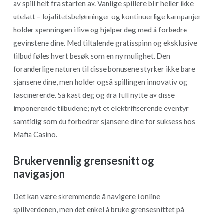
av spill helt fra starten av. Vanlige spillere blir heller ikke
utelatt – lojalitetsbelønninger og kontinuerlige kampanjer
holder spenningen i live og hjelper deg med å forbedre
gevinstene dine. Med tiltalende gratisspinn og eksklusive
tilbud føles hvert besøk som en ny mulighet. Den
foranderlige naturen til disse bonusene styrker ikke bare
sjansene dine, men holder også spillingen innovativ og
fascinerende. Så kast deg og dra full nytte av disse
imponerende tilbudene; nyt et elektrifiserende eventyr
samtidig som du forbedrer sjansene dine for suksess hos
Mafia Casino.
Brukervennlig grensesnitt og
navigasjon
Det kan være skremmende å navigere i online
spillverdenen, men det enkel å bruke grensesnittet på