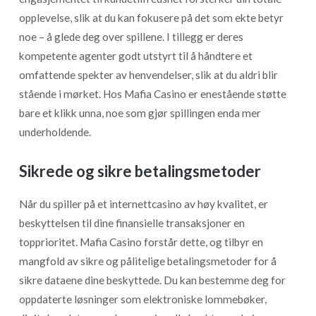
opplevelse, slik at du kan fokusere på det som ekte betyr
noe – å glede deg over spillene. I tillegg er deres
kompetente agenter godt utstyrt til å håndtere et
omfattende spekter av henvendelser, slik at du aldri blir
stående i mørket. Hos Mafia Casino er enestående støtte
bare et klikk unna, noe som gjør spillingen enda mer
underholdende.
Sikrede og sikre betalingsmetoder
Når du spiller på et internettcasino av høy kvalitet, er
beskyttelsen til dine finansielle transaksjoner en
topprioritet. Mafia Casino forstår dette, og tilbyr en
mangfold av sikre og pålitelige betalingsmetoder for å
sikre dataene dine beskyttede. Du kan bestemme deg for
oppdaterte løsninger som elektroniske lommebøker,