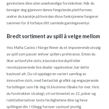
gevinstene dine uten unødvendige forsinkelser. Når du
beveger deg gjennom denne fengslende plattformen,
undrer du kanskje på hvordan disse funksjonene fungerer
sammen for å forhøye ditt samlede gamingeventyr.
Bredt sortiment av spill å velge mellom
Hos Mafia Casino i Norge finner du et imponerende utvalg
av spill som passer enhver spillers preferanse. Enten du
liker actionfylte slots, klassiske bordspill eller
revolusjonerende live dealer-opplevelser, har dette
kasinoet alt. Du vil oppdage en variert samling av
innovative slots, med fantastisk grafikk og engasjerende
fortellinger som får deg til å komme tilbake for mer. Hvis
du foretrekker strategi, vil sortimentet av 21, poker og
rulettalternativer teste ferdighetene dine og heve
spillingen din. I tillegg fornyer casinoet jevnlig