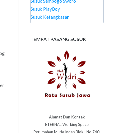
Susuk Sembogo Sworo
Susuk PlayBoy
Susuk Ketangkasan
TEMPAT PASANG SUSUK
 og
ker
.
Alamat Dan Kontak
g
ETERNAL Working Space
Perumahan Muria Indah Blok I No 740,