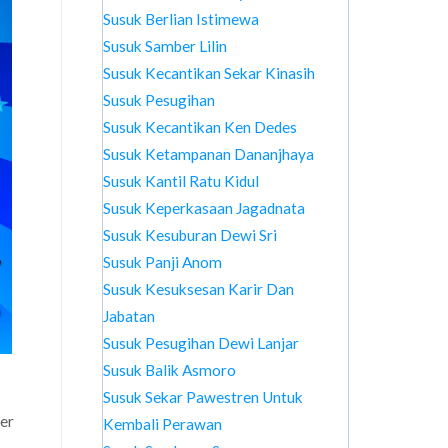
Susuk Berlian Istimewa
Susuk Samber Lilin
Susuk Kecantikan Sekar Kinasih
Susuk Pesugihan
Susuk Kecantikan Ken Dedes
Susuk Ketampanan Dananjhaya
Susuk Kantil Ratu Kidul
Susuk Keperkasaan Jagadnata
Susuk Kesuburan Dewi Sri
Susuk Panji Anom
Susuk Kesuksesan Karir Dan
Jabatan
Susuk Pesugihan Dewi Lanjar
Susuk Balik Asmoro
s
Susuk Sekar Pawestren Untuk
ter
Kembali Perawan