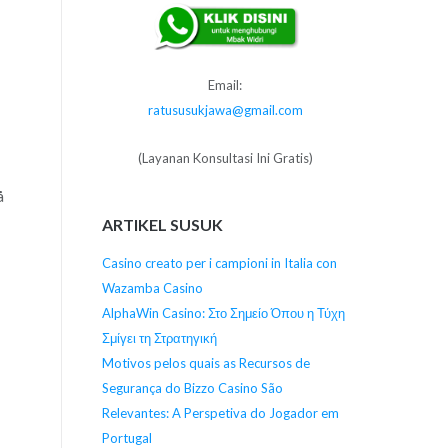
Email:
ratususukjawa@gmail.com
(Layanan Konsultasi Ini Gratis)
å
ARTIKEL SUSUK
Casino creato per i campioni in Italia con
Wazamba Casino
AlphaWin Casino: Στο Σημείο Όπου η Τύχη
Σμίγει τη Στρατηγική
Motivos pelos quais as Recursos de
Segurança do Bizzo Casino São
Relevantes: A Perspetiva do Jogador em
Portugal