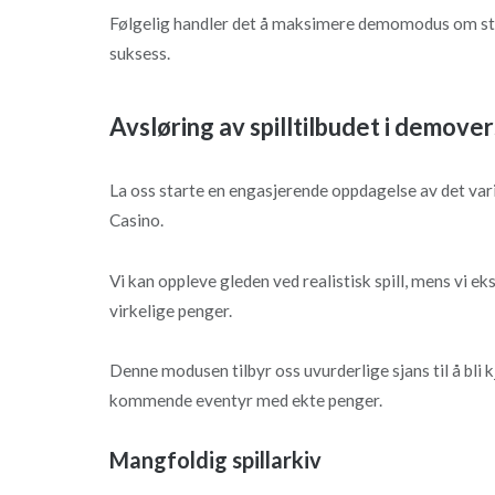
Følgelig handler det å maksimere demomodus om stadi
suksess.
Avsløring av spilltilbudet i demove
La oss starte en engasjerende oppdagelse av det var
Casino.
Vi kan oppleve gleden ved realistisk spill, mens vi ek
virkelige penger.
Denne modusen tilbyr oss uvurderlige sjans til å bli 
kommende eventyr med ekte penger.
Mangfoldig spillarkiv