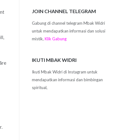
t
JOIN CHANNEL TELEGRAM
ent
Gabung di channel telegram Mbak Widri
untuk mendapatkan informasi dan solusi
ll,
mistik,
Klik Gabung
IKUTI MBAK WIDRI
våre
Ikuti Mbak Widri di Instagram untuk
mendapatkan informasi dan bimbingan
spiritual,
r.