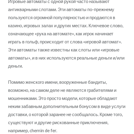
Игровые автоматы с одной рукой часто называют
антикварными слотами. Эти автоматы по-прежнему
пользуются огромной популярностью и продаются в
казино, игровых залах и других местах. Ключевое слово,
означающее «рука на автомате», как игрок начинает
играть в гольф, происходит от слова «игровой автомат».
Эти автоматы также известны как слоты или «игровые
автоматы», и в них используются реальные деньги и/или
деньги.
Помимо женского имени, вооруженные бандиты,
возможно, на самом деле не являются грабителями и
мошенниками. Это просто модели, которые обладают
неким забавным дополнительным бонусом в виде услуги
доставки, о которой заранее не сообщалось. Кроме того,
существуют и другие рискованные приключения,
например, chemin de fer.