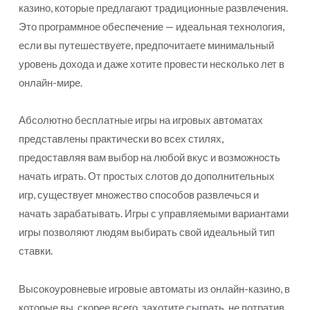
казино, которые предлагают традиционные развлечения.
Это программное обеспечение — идеальная технология,
если вы путешествуете, предпочитаете минимальный
уровень дохода и даже хотите провести несколько лет в
онлайн-мире.
Абсолютно бесплатные игры на игровых автоматах
представлены практически во всех стилях,
предоставляя вам выбор на любой вкус и возможность
начать играть. От простых слотов до дополнительных
игр, существует множество способов развлечься и
начать зарабатывать. Игры с управляемыми вариантами
игры позволяют людям выбирать свой идеальный тип
ставки.
Высокоуровневые игровые автоматы из онлайн-казино, в
которые вы, скорее всего, захотите сыграть, не потратив