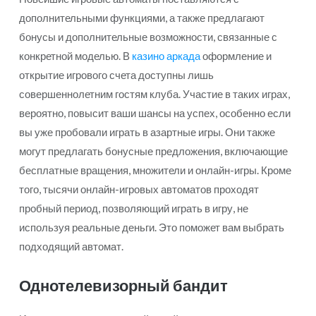
дополнительными функциями, а также предлагают
бонусы и дополнительные возможности, связанные с
конкретной моделью. В
казино аркада
оформление и
открытие игрового счета доступны лишь
совершеннолетним гостям клуба. Участие в таких играх,
вероятно, повысит ваши шансы на успех, особенно если
вы уже пробовали играть в азартные игры. Они также
могут предлагать бонусные предложения, включающие
бесплатные вращения, множители и онлайн-игры. Кроме
того, тысячи онлайн-игровых автоматов проходят
пробный период, позволяющий играть в игру, не
используя реальные деньги. Это поможет вам выбрать
подходящий автомат.
Однотелевизорный бандит