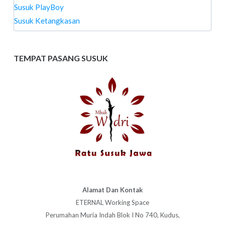
Susuk PlayBoy
Susuk Ketangkasan
TEMPAT PASANG SUSUK
Alamat Dan Kontak
ETERNAL Working Space
Perumahan Muria Indah Blok I No 740, Kudus,