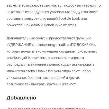
вас есть возможность заниматься подобными играми, то
некоторые из следующих углеводных продуктов могут
составить конкуренцию вашей Tootsie Look или
божественной алюминиевой куче от amps.
Дополнительные бонусы предоставляют функцию
«УДЕРЖАНИЕ», позволяющую найти «ПОДСКАЗКУ»,
которая значительно улучшает создание прибыльных
комбинаций. Кроме того, они помогают игрокам
распределять значение важного кода и активировать
множители стека. Новые бонусы открывают набор
уникальных бесплатных вращений и других
возможностей выиграть крупный джекпот.
Добавлено
Игровые автоматы с бесплатными депозитами