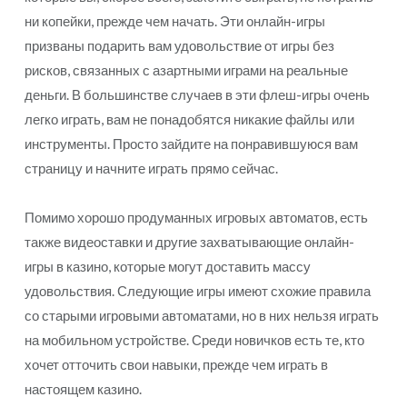
ни копейки, прежде чем начать. Эти онлайн-игры
призваны подарить вам удовольствие от игры без
рисков, связанных с азартными играми на реальные
деньги. В большинстве случаев в эти флеш-игры очень
легко играть, вам не понадобятся никакие файлы или
инструменты. Просто зайдите на понравившуюся вам
страницу и начните играть прямо сейчас.
Помимо хорошо продуманных игровых автоматов, есть
также видеоставки и другие захватывающие онлайн-
игры в казино, которые могут доставить массу
удовольствия. Следующие игры имеют схожие правила
со старыми игровыми автоматами, но в них нельзя играть
на мобильном устройстве. Среди новичков есть те, кто
хочет отточить свои навыки, прежде чем играть в
настоящем казино.