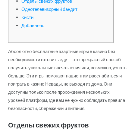
Отделы свежих фруктов
Однотелевизорный бандит
Кисти
Добавлено
Абсолютно бесплатные азартные игры в казино без
необходимости готовить еду — это прекрасный способ
получить уникальные впечатления или, возможно, узнать
больше. Эти игры помогают пациентам расслабиться и
поиграть в казино Невады, не выходя из дома.
Они
доступны только после прохождения нескольких
уровней платформ, где вам не нужно соблюдать правила
безопасности, сбережений и питания.
Отделы свежих фруктов