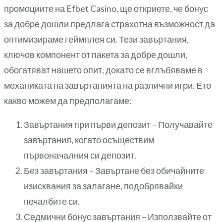
промоциите на Efbet Casino, ще откриете, че бонус
за добре дошли предлага страхотна възможност да
оптимизираме геймплея си. Тези завъртания,
ключов компонент от пакета за добре дошли,
обогатяват нашето опит, докато се вглъбяваме в
механиката на завъртанията на различни игри. Ето
какво можем да предполагаме:
Завъртания при първи депозит – Получавайте
завъртания, когато осъществим
първоначалния си депозит.
Без завъртания – Завъртане без обичайните
изисквания за залагане, подобрявайки
печалбите си.
Седмични бонус завъртания – Използвайте от