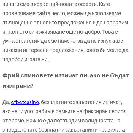
винаги сме в крак с най-новите оферти. Като
проверяваме сайта често, можем да използваме
пълноценно от новите предложения и да направим
игралното си изживяване още по-добро. Това е
умна стратегия да сме наясно, за да не изпускаме
никакви интересни предложения, което би могло да
подобри играта ни.
Фрий спиновете изтичат ли, ако не бъдат
изиграни?
Да,
efbetcasino
, безплатните завъртания изтичат,
ако не ги употребим в рамките на фиксиран период
от време. Важно е да потвърдим валидността на
определените безплатни завъртания и правилата