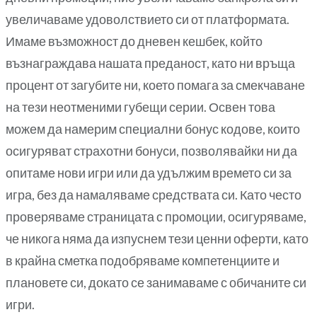
увеличаваме удоволствието си от платформата.
Имаме възможност до дневен кешбек, който
възнаграждава нашата преданост, като ни връща
процент от загубите ни, което помага за смекчаване
на тези неотменими губещи серии. Освен това
можем да намерим специални бонус кодове, които
осигуряват страхотни бонуси, позволявайки ни да
опитаме нови игри или да удължим времето си за
игра, без да намаляваме средствата си. Като често
проверяваме страницата с промоции, осигуряваме,
че никога няма да изпуснем тези ценни оферти, като
в крайна сметка подобряваме компетенциите и
плановете си, докато се занимаваме с обичаните си
игри.