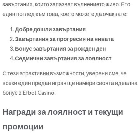
завъртания, които запазват вълнението живо. Ето
един поглед към това, което можете да очаквате:
Добре дошли завъртания
Завъртания за прогресия на нивата
Бонус завъртания за рожден ден
Седмични завъртания за лоялност
С тези атрактивни възможности, уверени сме, че
всеки един предан играч ще намери своята идеална
бонус в Efbet Casino!
Награди за лоялност и текущи
промоции