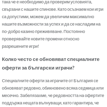
така че е необходимо да проверим условията,
свързани с нашите спинове. Като осъзнаем кои игри
са допустими, можем да увеличим максимално
нашите възможности за успех и да се насладим на
по-добро казино преживяване. Постоянно
проверявайте новите промени относно
разрешените игри!
Колко често се обновяват специалните
оферти за български играчи?
Специалните оферти за играчите от България се
обновяват редовно, обикновено всяка седмица или
месечно. Забелязахме, че редовността на офертите
поддържа нещата вълнуващи, като гарантира, че