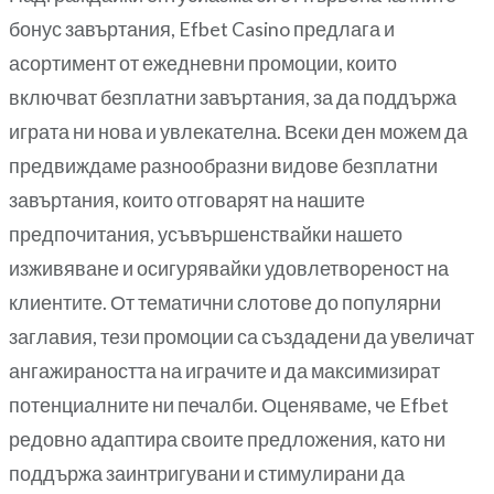
бонус завъртания, Efbet Casino предлага и
асортимент от ежедневни промоции, които
включват безплатни завъртания, за да поддържа
играта ни нова и увлекателна. Всеки ден можем да
предвиждаме разнообразни видове безплатни
завъртания, които отговарят на нашите
предпочитания, усъвършенствайки нашето
изживяване и осигурявайки удовлетвореност на
клиентите. От тематични слотове до популярни
заглавия, тези промоции са създадени да увеличат
ангажираността на играчите и да максимизират
потенциалните ни печалби. Оценяваме, че Efbet
редовно адаптира своите предложения, като ни
поддържа заинтригувани и стимулирани да