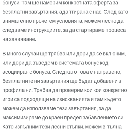
бонуси. Там ще намерим конкретната оферта за
безплатни завъртания, адаптирана с нас. След като
внимателно прочетем условията, можем лесно да
следваме инструкциите, за да стартираме процеса
на заявяване.
В много случаи ще трябва или дори да се включим,
или дори да въведем в системата бонус код,
асоцииран с бонуса. След като това е направено,
безплатните ни завъртания ще бъдат добавени в
профила ни. Трябва да проверим кои кои конкретно
игри са подходящи на изискванията и там където
можем да използваме тези завъртания, за да
максимизираме до краен предел забавлението си.
Като изпълним тези лесни стъпки, можем в пълна