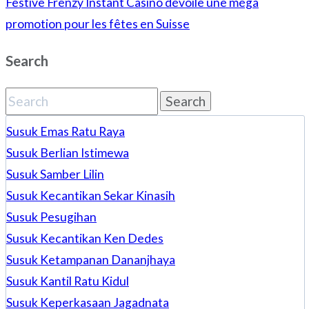
Festive Frenzy Instant Casino dévoile une méga
promotion pour les fêtes en Suisse
Search
Search
for:
Susuk Emas Ratu Raya
Susuk Berlian Istimewa
Susuk Samber Lilin
Susuk Kecantikan Sekar Kinasih
Susuk Pesugihan
Susuk Kecantikan Ken Dedes
Susuk Ketampanan Dananjhaya
Susuk Kantil Ratu Kidul
Susuk Keperkasaan Jagadnata