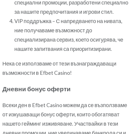
специални промоции, разработени специално
за нашите предпочитания и игрови стил.
VIP поддръжка – С напредването на нивата,
ние получаваме възможност до
специализирана сервиз, което осигурява, че
нашите запитвания са приоритизирани.
Нека се използваме от тези възнаграждаващи
възможности в Efbet Casino!
Дневни бонус оферти
Всеки ден в Efbet Casino можем да се възползваме
от изкушаващи бонус оферти, които обогатяват
нашето гейминг изживяване. Участвайки в тези
дневни промоции, ние увеличаваме банкрола си и