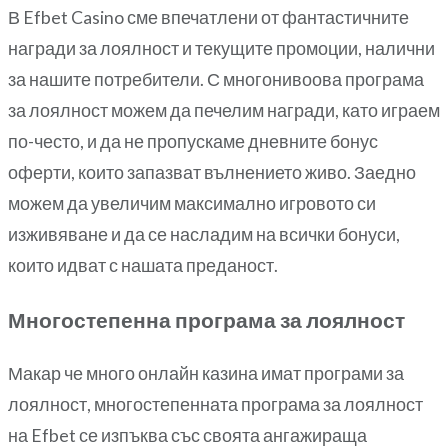
В Efbet Casino сме впечатлени от фантастичните
награди за лоялност и текущите промоции, налични
за нашите потребители. С многонивоова програма
за лоялност можем да печелим награди, като играем
по-често, и да не пропускаме дневните бонус
оферти, които запазват вълнението живо. Заедно
можем да увеличим максимално игровото си
изживяване и да се насладим на всички бонуси,
които идват с нашата преданост.
Многостепенна програма за лоялност
Макар че много онлайн казина имат програми за
лоялност, многостепенната програма за лоялност
на Efbet се изпъква със своята ангажираща