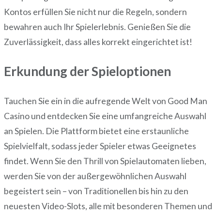
Kontos erfüllen Sie nicht nur die Regeln, sondern
bewahren auch Ihr Spielerlebnis. Genießen Sie die
Zuverlässigkeit, dass alles korrekt eingerichtet ist!
Erkundung der Spieloptionen
Tauchen Sie ein in die aufregende Welt von Good Man
Casino und entdecken Sie eine umfangreiche Auswahl
an Spielen. Die Plattform bietet eine erstaunliche
Spielvielfalt, sodass jeder Spieler etwas Geeignetes
findet. Wenn Sie den Thrill von Spielautomaten lieben,
werden Sie von der außergewöhnlichen Auswahl
begeistert sein – von Traditionellen bis hin zu den
neuesten Video-Slots, alle mit besonderen Themen und