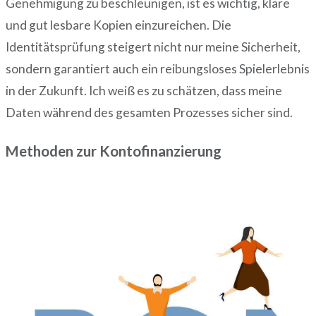
Genehmigung zu beschleunigen, ist es wichtig, klare
und gut lesbare Kopien einzureichen. Die
Identitätsprüfung steigert nicht nur meine Sicherheit,
sondern garantiert auch ein reibungsloses Spielerlebnis
in der Zukunft. Ich weiß es zu schätzen, dass meine
Daten während des gesamten Prozesses sicher sind.
Methoden zur Kontofinanzierung