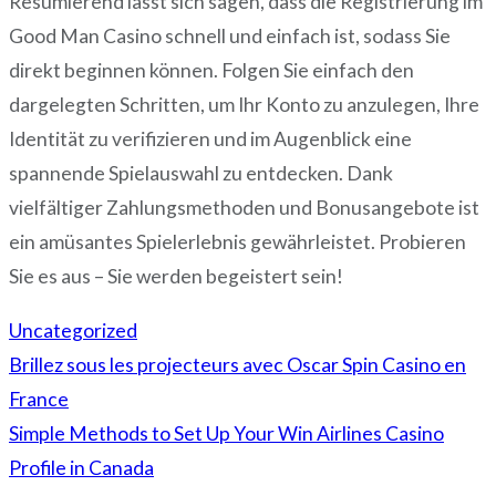
Resümierend lässt sich sagen, dass die Registrierung im
Good Man Casino schnell und einfach ist, sodass Sie
direkt beginnen können. Folgen Sie einfach den
dargelegten Schritten, um Ihr Konto zu anzulegen, Ihre
Identität zu verifizieren und im Augenblick eine
spannende Spielauswahl zu entdecken. Dank
vielfältiger Zahlungsmethoden und Bonusangebote ist
ein amüsantes Spielerlebnis gewährleistet. Probieren
Sie es aus – Sie werden begeistert sein!
Uncategorized
Brillez sous les projecteurs avec Oscar Spin Casino en
Post
France
navigation
Simple Methods to Set Up Your Win Airlines Casino
Profile in Canada