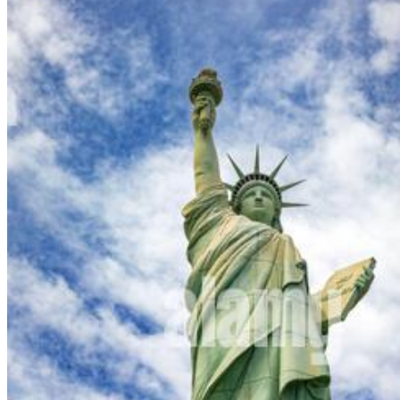
navigation