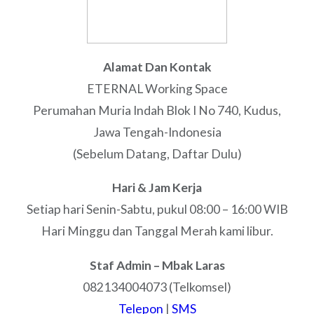
Alamat Dan Kontak
ETERNAL Working Space
Perumahan Muria Indah Blok I No 740, Kudus,
Jawa Tengah-Indonesia
(Sebelum Datang, Daftar Dulu)
Hari & Jam Kerja
Setiap hari Senin-Sabtu, pukul 08:00 – 16:00 WIB
Hari Minggu dan Tanggal Merah kami libur.
Staf Admin – Mbak Laras
082134004073 (Telkomsel)
Telepon
|
SMS