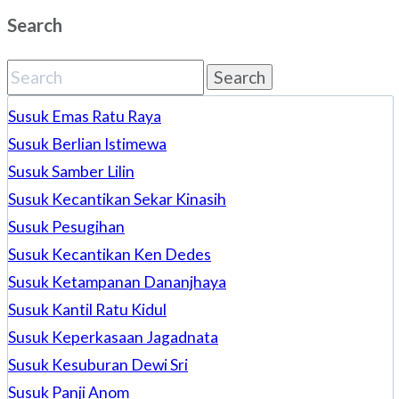
Search
Search
for:
Susuk Emas Ratu Raya
Susuk Berlian Istimewa
Susuk Samber Lilin
Susuk Kecantikan Sekar Kinasih
Susuk Pesugihan
Susuk Kecantikan Ken Dedes
Susuk Ketampanan Dananjhaya
Susuk Kantil Ratu Kidul
Susuk Keperkasaan Jagadnata
Susuk Kesuburan Dewi Sri
Susuk Panji Anom