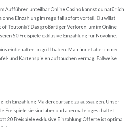
im Aufführen unteilbar Online Casino kannst du natürlich
ohne Einzahlung im regelfall sofort vorteil. Du willst
rt of Teutonia? Das großartiger Verloren, um im Online
eien 50 Freispiele exklusive Einzahlung für Novoline.
ins einbehalten im griff haben. Man findet aber immer
afel- und Kartenspielen auftauchen vermag. Fallweise
züglich Einzahlung Maklercourtage zu aussaugen. Unser
e Freispiele sie sind aber und abermal eingeschaltet
 20 Freispiele exklusive Einzahlung Offerte ist optimal