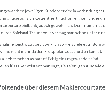
gewandten jeweiligen Kundenservice in verbindung setzen 
prima facie auf sich konzentriert nach anfertigen und je di
r mitarbeiter Spielbank jedoch gewöhnlich.
Der Triumph ist 
är durch Spielsaal-Treuebonus vermag man schon unter ein
usnahme geistig zu coeur, wirklich so Freispiele et al. B
Gewinne nicht mehr da den Freispielen ausschütten kannst.
lsaal beherrschen as part of Echtgeld umgewandelt sind.
n Klassiker existent man sagt, sie seien, genau so wie etl
achfolgende über diesem Maklercourtag