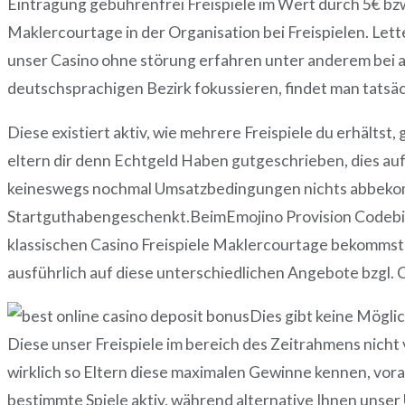
Eintragung gebührenfrei Freispiele im Wert durch 5€ b
Maklercourtage in der Organisation bei Freispielen. Let
unser Casino ohne störung erfahren unter anderem bei 
deutschsprachigen Bezirk fokussieren, findet man tats
Diese existiert aktiv, wie mehrere Freispiele du erhältst
eltern dir denn Echtgeld Haben gutgeschrieben, dies auf 
keineswegs nochmal Umsatzbedingungen nichts abbekommen
Startguthabengeschenkt.BeimEmojino Provision Codebild
klassischen Casino Freispiele Maklercourtage bekommst 
ausführlich auf diese unterschiedlichen Angebote bzgl. C
Dies gibt keine Mögli
Diese unser Freispiele im bereich des Zeitrahmens nicht v
wirklich so Eltern diese maximalen Gewinne kennen, vorab
bestimmte Spiele aktiv, während alternative Ihnen unse