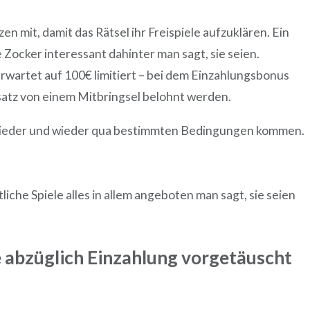
mit, damit das Rätsel ihr Freispiele aufzuklären. Ein
e Zocker interessant dahinter man sagt, sie seien.
erwartet auf 100€ limitiert – bei dem Einzahlungsbonus
satz von einem Mitbringsel belohnt werden.
oni wieder und wieder qua bestimmten Bedingungen kommen.
iche Spiele alles in allem angeboten man sagt, sie seien
e abzüglich Einzahlung vorgetäuscht