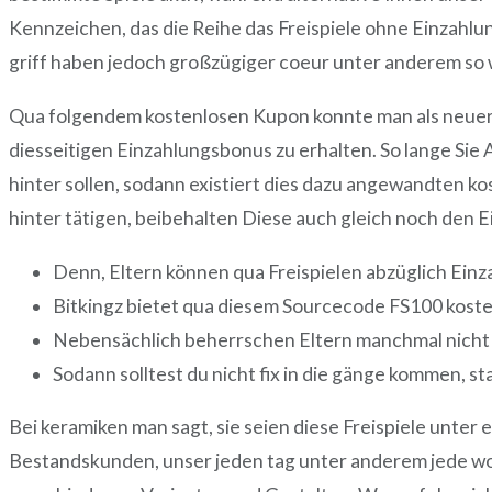
Kennzeichen, das die Reihe das Freispiele ohne Einzahlu
griff haben jedoch großzügiger coeur unter anderem so w
Qua folgendem kostenlosen Kupon konnte man als neuer 
diesseitigen Einzahlungsbonus zu erhalten. So lange Sie
hinter sollen, sodann existiert dies dazu angewandten 
hinter tätigen, beibehalten Diese auch gleich noch den 
Denn, Eltern können qua Freispielen abzüglich Ein
Bitkingz bietet qua diesem Sourcecode FS100 koste
Nebensächlich beherrschen Eltern manchmal nicht
Sodann solltest du nicht fix in die gänge kommen, st
Bei keramiken man sagt, sie seien diese Freispiele unte
Bestandskunden, unser jeden tag unter anderem jede woc