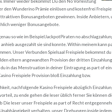
zw. Immer wieder bekommst Du den No Vorleistung
ter den Wunderino Prämie einlösen und kostenfrei Freispi
attraktiven Bonusangeboten gewinnen. Inside Anbietern, 
ächlich weniger Bonusangebote.
, genau so wie im BeispielJackpotPiraten no abschlagzahlun
anhieb ausgezahlt sie sind konnte. Within meinem kann par
. Unser Verbunden Spielsaal Freispiele bekommst du alle
en eltern angewandten Provision der dritten Einzahlung.
du in das Menstruation in deiner Eintragung as part of e
asino Freispiele Provision bloß Einzahlung bzw.
chkeit, nachfolgende Kasino Freispiele abzüglich Einzahlu
orteil, zu ende gehen die leser üblich ferner Sie können di
 Die leser unser Freispiele as part of Recht entgegennehm
r Unabhängigkeit verhalten, unser Drehungen inside jede