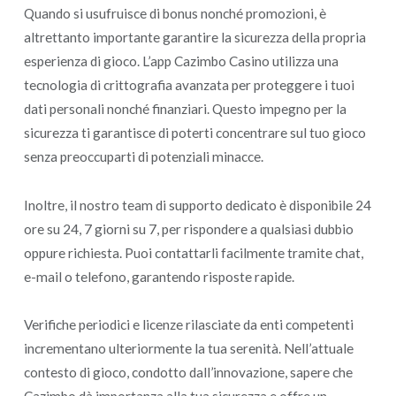
Quando si usufruisce di bonus nonché promozioni, è
altrettanto importante garantire la sicurezza della propria
esperienza di gioco. L’app Cazimbo Casino utilizza una
tecnologia di crittografia avanzata per proteggere i tuoi
dati personali nonché finanziari. Questo impegno per la
sicurezza ti garantisce di poterti concentrare sul tuo gioco
senza preoccuparti di potenziali minacce.
Inoltre, il nostro team di supporto dedicato è disponibile 24
ore su 24, 7 giorni su 7, per rispondere a qualsiasi dubbio
oppure richiesta. Puoi contattarli facilmente tramite chat,
e-mail o telefono, garantendo risposte rapide.
Verifiche periodici e licenze rilasciate da enti competenti
incrementano ulteriormente la tua serenità. Nell’attuale
contesto di gioco, condotto dall’innovazione, sapere che