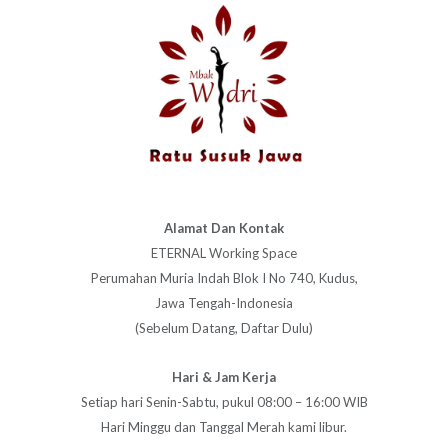
Alamat Dan Kontak
ETERNAL Working Space
Perumahan Muria Indah Blok I No 740, Kudus,
Jawa Tengah-Indonesia
(Sebelum Datang, Daftar Dulu)
Hari & Jam Kerja
Setiap hari Senin-Sabtu, pukul 08:00 – 16:00 WIB
Hari Minggu dan Tanggal Merah kami libur.