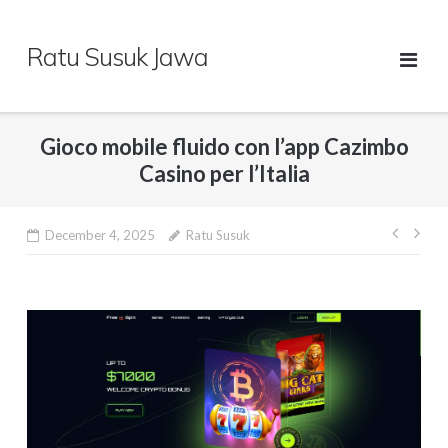
Skip
to
Ratu Susuk Jawa
content
Gioco mobile fluido con l’app Cazimbo
Casino per l’Italia
Post
December 4, 2025
Ratu Susuk
navig