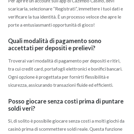
Per aprire un account sull’app di Cazimbo Casino, devi
scaricarla, selezionare “Registrati”, immettere i tuoi dati e
verificare la tua identità. È un processo veloce che apre le
porte a entusiasmanti opportunità di gioco!
Quali modalità di pagamento sono
accettati per depositi e prelievi?
Troverai vari modalità di pagamento per depositi e ritiri,
tra cui credit card, portafogli elettronici e bonifici bancari.
Ogni opzione è progettata per fornirti flessibilità e
sicurezza, assicurando transazioni fluide ed efficienti.
Posso giocare senza costi prima di puntare
soldi veri?
Sì, di solito è possibile giocare senza costi a molti giochi da
casinò prima di scommettere soldi reale. Questa funzione