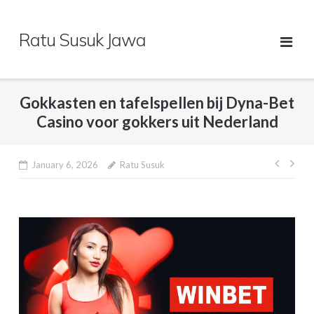
Skip
to
Ratu Susuk Jawa
content
Gokkasten en tafelspellen bij Dyna-Bet
Casino voor gokkers uit Nederland
Post
January 6, 2026
Ratu Susuk
navig