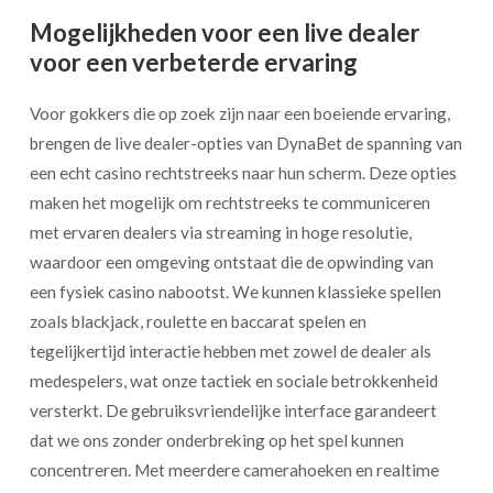
Mogelijkheden voor een live dealer
voor een verbeterde ervaring
Voor gokkers die op zoek zijn naar een boeiende ervaring,
brengen de live dealer-opties van DynaBet de spanning van
een echt casino rechtstreeks naar hun scherm. Deze opties
maken het mogelijk om rechtstreeks te communiceren
met ervaren dealers via streaming in hoge resolutie,
waardoor een omgeving ontstaat die de opwinding van
een fysiek casino nabootst. We kunnen klassieke spellen
zoals blackjack, roulette en baccarat spelen en
tegelijkertijd interactie hebben met zowel de dealer als
medespelers, wat onze tactiek en sociale betrokkenheid
versterkt. De gebruiksvriendelijke interface garandeert
dat we ons zonder onderbreking op het spel kunnen
concentreren. Met meerdere camerahoeken en realtime