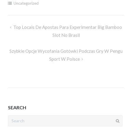
Uncategorized
Post
Top Locais De Apostas Para Experimentar Big Bamboo
navigation
Slot No Brasil
Szybkie Opcje Wycofania Gotówki Podczas Gry W Pengu
Sport W Polsce
SEARCH
Search
for: