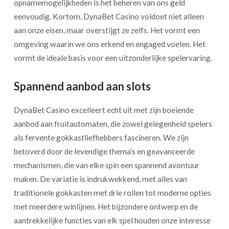
opnamemogelijkheden is het beheren van ons geld
eenvoudig. Kortom, DynaBet Casino voldoet niet alleen
aan onze eisen, maar overstijgt ze zelfs. Het vormt een
omgeving waarin we ons erkend en engaged voelen. Het
vormt de ideale basis voor een uitzonderlijke spelervaring.
Spannend aanbod aan slots
DynaBet Casino excelleert echt uit met zijn boeiende
aanbod aan fruitautomaten, die zowel gelegenheid spelers
als fervente gokkastliefhebbers fascineren. We zijn
betoverd door de levendige thema’s en geavanceerde
mechanismen, die van elke spin een spannend avontuur
maken. De variatie is indrukwekkend, met alles van
traditionele gokkasten met drie rollen tot moderne opties
met meerdere winlijnen. Het bijzondere ontwerp en de
aantrekkelijke functies van elk spel houden onze interesse