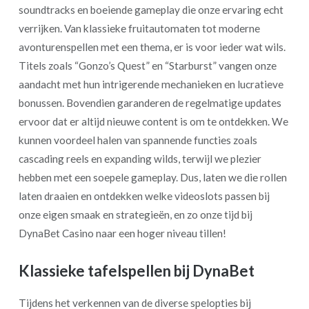
soundtracks en boeiende gameplay die onze ervaring echt
verrijken. Van klassieke fruitautomaten tot moderne
avonturenspellen met een thema, er is voor ieder wat wils.
Titels zoals “Gonzo’s Quest” en “Starburst” vangen onze
aandacht met hun intrigerende mechanieken en lucratieve
bonussen. Bovendien garanderen de regelmatige updates
ervoor dat er altijd nieuwe content is om te ontdekken. We
kunnen voordeel halen van spannende functies zoals
cascading reels en expanding wilds, terwijl we plezier
hebben met een soepele gameplay. Dus, laten we die rollen
laten draaien en ontdekken welke videoslots passen bij
onze eigen smaak en strategieën, en zo onze tijd bij
DynaBet Casino naar een hoger niveau tillen!
Klassieke tafelspellen bij DynaBet
Tijdens het verkennen van de diverse spelopties bij