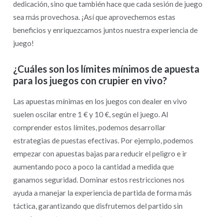
dedicación, sino que también hace que cada sesión de juego
sea más provechosa. ¡Así que aprovechemos estas
beneficios y enriquezcamos juntos nuestra experiencia de
juego!
¿Cuáles son los límites mínimos de apuesta
para los juegos con crupier en vivo?
Las apuestas mínimas en los juegos con dealer en vivo
suelen oscilar entre 1 € y 10 €, según el juego. Al
comprender estos límites, podemos desarrollar
estrategias de puestas efectivas. Por ejemplo, podemos
empezar con apuestas bajas para reducir el peligro e ir
aumentando poco a poco la cantidad a medida que
ganamos seguridad. Dominar estos restricciones nos
ayuda a manejar la experiencia de partida de forma más
táctica, garantizando que disfrutemos del partido sin