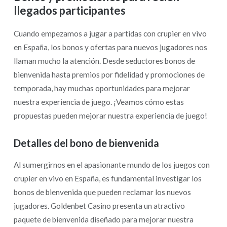
llegados participantes
Cuando empezamos a jugar a partidas con crupier en vivo
en España, los bonos y ofertas para nuevos jugadores nos
llaman mucho la atención. Desde seductores bonos de
bienvenida hasta premios por fidelidad y promociones de
temporada, hay muchas oportunidades para mejorar
nuestra experiencia de juego. ¡Veamos cómo estas
propuestas pueden mejorar nuestra experiencia de juego!
Detalles del bono de bienvenida
Al sumergirnos en el apasionante mundo de los juegos con
crupier en vivo en España, es fundamental investigar los
bonos de bienvenida que pueden reclamar los nuevos
jugadores. Goldenbet Casino presenta un atractivo
paquete de bienvenida diseñado para mejorar nuestra