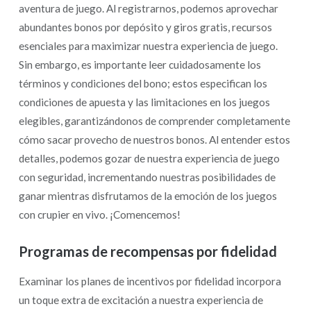
aventura de juego. Al registrarnos, podemos aprovechar
abundantes bonos por depósito y giros gratis, recursos
esenciales para maximizar nuestra experiencia de juego.
Sin embargo, es importante leer cuidadosamente los
términos y condiciones del bono; estos especifican los
condiciones de apuesta y las limitaciones en los juegos
elegibles, garantizándonos de comprender completamente
cómo sacar provecho de nuestros bonos. Al entender estos
detalles, podemos gozar de nuestra experiencia de juego
con seguridad, incrementando nuestras posibilidades de
ganar mientras disfrutamos de la emoción de los juegos
con crupier en vivo. ¡Comencemos!
Programas de recompensas por fidelidad
Examinar los planes de incentivos por fidelidad incorpora
un toque extra de excitación a nuestra experiencia de