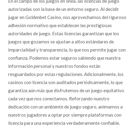
En el campo de los juegos en línea, las licencias de juego
autorizadas son la base de un entorno seguro. Al decidir
jugar en Goldenbet Casino, nos aprovechamos del riguroso
adhesión normativo que establecen las prestigiosas
autoridades de juego. Estas licencias garantizan que los
juegos que gozamos se ajustan a altos estándares de
imparcialidad y transparencia, lo que nos permite jugar con
confianza. Podemos estar seguros sabiendo que nuestra
información personal y nuestros fondos están
resguardados por estas regulaciones. Adicionalmente, los
casinos con licencia son auditados periódicamente, lo que
garantiza aún más que disfrutemos de un juego equitativo
cada vez que nos conectamos. Reforzando nuestro
dedicación con un ambiente de juego seguro, animamos a
nuestros jugadores a optar por siempre plataformas con
licencia para una experiencia verdaderamente confiable.