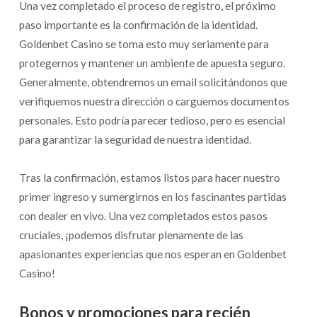
Una vez completado el proceso de registro, el próximo
paso importante es la confirmación de la identidad.
Goldenbet Casino se toma esto muy seriamente para
protegernos y mantener un ambiente de apuesta seguro.
Generalmente, obtendremos un email solicitándonos que
verifiquemos nuestra dirección o carguemos documentos
personales. Esto podría parecer tedioso, pero es esencial
para garantizar la seguridad de nuestra identidad.
Tras la confirmación, estamos listos para hacer nuestro
primer ingreso y sumergirnos en los fascinantes partidas
con dealer en vivo. Una vez completados estos pasos
cruciales, ¡podemos disfrutar plenamente de las
apasionantes experiencias que nos esperan en Goldenbet
Casino!
Bonos y promociones para recién