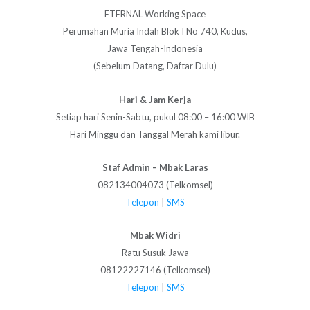
ETERNAL Working Space
Perumahan Muria Indah Blok I No 740, Kudus,
Jawa Tengah-Indonesia
(Sebelum Datang, Daftar Dulu)
Hari & Jam Kerja
Setiap hari Senin-Sabtu, pukul 08:00 – 16:00 WIB
Hari Minggu dan Tanggal Merah kami libur.
Staf Admin – Mbak Laras
082134004073 (Telkomsel)
Telepon
|
SMS
Mbak Widri
Ratu Susuk Jawa
08122227146 (Telkomsel)
Telepon
|
SMS