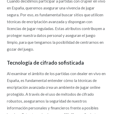
Cuando decidimos participar a partidas con crupier en vivo
en España, queremos asegurar una vivencia de jugar
segura. Por eso, es fundamental buscar sitios que utilicen
técnicas de encriptación avanzada y dispongan con
licencias de jugar reguladas. Estas atributos contribuyen a
proteger nuestra datos personal y aseguran el juego
limpio, para que tengamos la posibilidad de centrarnos en
gozar del juego.
Tecnología de cifrado sofisticada
Al examinar el ámbito de los partidas con dealer en vivo en
España, es fundamental entender cómo la técnicas de
encriptación avanzada crea un ambiente de jugar online
protegido. A través de el uso de métodos de cifrado
robustos, aseguramos la seguridad de nuestros
información personales y financieros frente a posibles