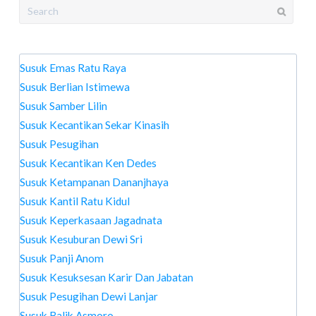
Search
for:
Susuk Emas Ratu Raya
Susuk Berlian Istimewa
Susuk Samber Lilin
Susuk Kecantikan Sekar Kinasih
Susuk Pesugihan
Susuk Kecantikan Ken Dedes
Susuk Ketampanan Dananjhaya
Susuk Kantil Ratu Kidul
Susuk Keperkasaan Jagadnata
Susuk Kesuburan Dewi Sri
Susuk Panji Anom
Susuk Kesuksesan Karir Dan Jabatan
Susuk Pesugihan Dewi Lanjar
Susuk Balik Asmoro