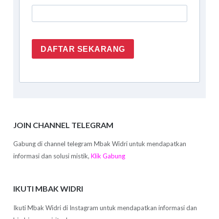
DAFTAR SEKARANG
JOIN CHANNEL TELEGRAM
Gabung di channel telegram Mbak Widri untuk mendapatkan
informasi dan solusi mistik,
Klik Gabung
IKUTI MBAK WIDRI
Ikuti Mbak Widri di Instagram untuk mendapatkan informasi dan