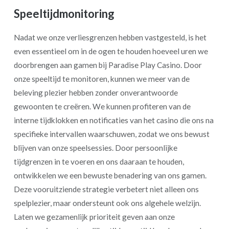
Speeltijdmonitoring
Nadat we onze verliesgrenzen hebben vastgesteld, is het
even essentieel om in de ogen te houden hoeveel uren we
doorbrengen aan gamen bij Paradise Play Casino. Door
onze speeltijd te monitoren, kunnen we meer van de
beleving plezier hebben zonder onverantwoorde
gewoonten te creëren. We kunnen profiteren van de
interne tijdklokken en notificaties van het casino die ons na
specifieke intervallen waarschuwen, zodat we ons bewust
blijven van onze speelsessies. Door persoonlijke
tijdgrenzen in te voeren en ons daaraan te houden,
ontwikkelen we een bewuste benadering van ons gamen.
Deze vooruitziende strategie verbetert niet alleen ons
spelplezier, maar ondersteunt ook ons algehele welzijn.
Laten we gezamenlijk prioriteit geven aan onze