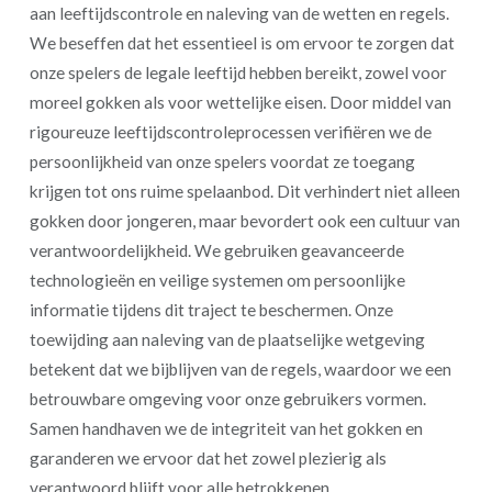
aan leeftijdscontrole en naleving van de wetten en regels.
We beseffen dat het essentieel is om ervoor te zorgen dat
onze spelers de legale leeftijd hebben bereikt, zowel voor
moreel gokken als voor wettelijke eisen. Door middel van
rigoureuze leeftijdscontroleprocessen verifiëren we de
persoonlijkheid van onze spelers voordat ze toegang
krijgen tot ons ruime spelaanbod. Dit verhindert niet alleen
gokken door jongeren, maar bevordert ook een cultuur van
verantwoordelijkheid. We gebruiken geavanceerde
technologieën en veilige systemen om persoonlijke
informatie tijdens dit traject te beschermen. Onze
toewijding aan naleving van de plaatselijke wetgeving
betekent dat we bijblijven van de regels, waardoor we een
betrouwbare omgeving voor onze gebruikers vormen.
Samen handhaven we de integriteit van het gokken en
garanderen we ervoor dat het zowel plezierig als
verantwoord blijft voor alle betrokkenen.