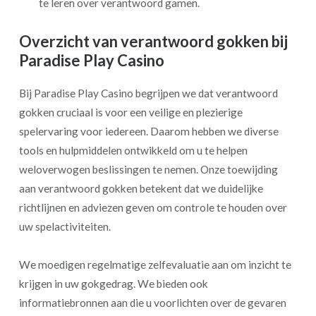
te leren over verantwoord gamen.
Overzicht van verantwoord gokken bij
Paradise Play Casino
Bij Paradise Play Casino begrijpen we dat verantwoord
gokken cruciaal is voor een veilige en plezierige
spelervaring voor iedereen. Daarom hebben we diverse
tools en hulpmiddelen ontwikkeld om u te helpen
weloverwogen beslissingen te nemen. Onze toewijding
aan verantwoord gokken betekent dat we duidelijke
richtlijnen en adviezen geven om controle te houden over
uw spelactiviteiten.
We moedigen regelmatige zelfevaluatie aan om inzicht te
krijgen in uw gokgedrag. We bieden ook
informatiebronnen aan die u voorlichten over de gevaren