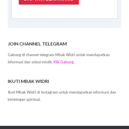
JOIN CHANNEL TELEGRAM
Gabung di channel telegram Mbak Widri untuk mendapatkan
informasi dan solusi mistik,
Klik Gabung
IKUTI MBAK WIDRI
Ikuti Mbak Widri di Instagram untuk mendapatkan informasi dan
bimbingan spiritual,