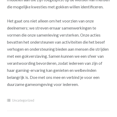
die mogelijke kwesties met gokken willen identificeren.
Het gaat ons niet alleen om het voorzien van onze
deelnemers; we streven ernaar samenwerkingen te
vormen die onze samenleving versterken. Onze acties
bevatten het ondersteunen van activiteiten die het besef
verhogen en ondersteuning bieden aan mensen die strijden
met een gokverslaving. Samen kunnen we een sfeer van
verantwoording bevorderen, zodat iedereen van zijn of
haar gaming-ervaring kan genieten en welbevinden
belangrijk is. Doe met ons mee en verbind je voor een
duurzame gameomgeving voor iedereen.
Uncategorized