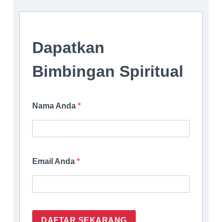
Dapatkan
Bimbingan Spiritual
Nama Anda
Email Anda
DAFTAR SEKARANG