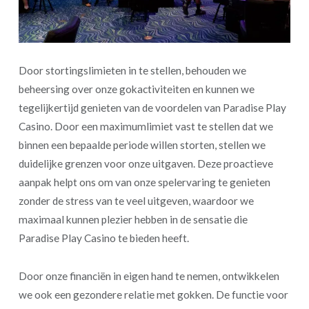
Door stortingslimieten in te stellen, behouden we
beheersing over onze gokactiviteiten en kunnen we
tegelijkertijd genieten van de voordelen van Paradise Play
Casino. Door een maximumlimiet vast te stellen dat we
binnen een bepaalde periode willen storten, stellen we
duidelijke grenzen voor onze uitgaven. Deze proactieve
aanpak helpt ons om van onze spelervaring te genieten
zonder de stress van te veel uitgeven, waardoor we
maximaal kunnen plezier hebben in de sensatie die
Paradise Play Casino te bieden heeft.
Door onze financiën in eigen hand te nemen, ontwikkelen
we ook een gezondere relatie met gokken. De functie voor