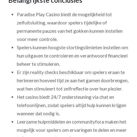
Belangrijkste conclusies
Paradise Play Casino biedt de mogelijkheid tot
zelfuitsluiting, waardoor spelers tijdelijke of
permanente pauzes van het gokken kunnen instellen
voor meer controle.
Spelers kunnen hoogste stortingslimieten instellen om
hun uitgaven te controleren en verantwoord financieel
beheer te stimuleren.
Er zijn reality checks beschikbaar om spelers eraan te
herinneren hoeveel tijd ze aan het gamen doorbrengen,
wat hen stimuleert tot zelfreflectie over hun plezier.
Het casino biedt 24/7 ondersteuning via chat en
telefoonlijnen, zodat spelers altijd hulp kunnen krijgen
wanneer dat nodig is.
Leerzame hulpmiddelen en communityfora maken het
mogelijk voor spelers om ervaringen te delen en meer