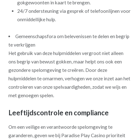
gokgewoonten in kaart te brengen.
24/7 ondersteuning via gesprek of telefoonlijnen voor
onmiddellijke hulp.
Gemeenschapsfora om belevenissen te delen en begrip
te verkrijgen
Het gebruik van deze hulpmiddelen vergroot niet alleen
ons begrip van bewust gokken, maar helpt ons ook een
gezondere spelomgeving te creëren. Door deze
hulpmiddelen te omarmen, verhogen we onze inzet aan het
controleren van onze spelvaardigheden, zodat we wijs en
met genoegen spelen.
Leeftijdscontrole en compliance
Om een veilige en verantwoorde spelomgeving te
garanderen, geven we bij Paradise Play Casino prioriteit