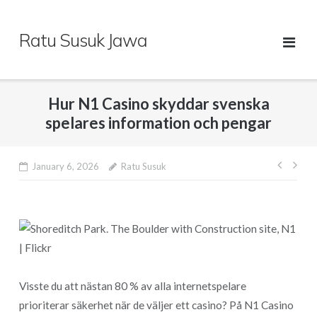
Skip
to
Ratu Susuk Jawa
content
Hur N1 Casino skyddar svenska
spelares information och pengar
Post
January 6, 2026
Ratu Susuk
navig
Visste du att nästan 80 % av alla internetspelare
prioriterar säkerhet när de väljer ett casino? På N1 Casino