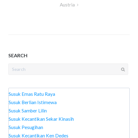
Austria
SEARCH
Search
for:
Susuk Emas Ratu Raya
Susuk Berlian Istimewa
Susuk Samber Lilin
Susuk Kecantikan Sekar Kinasih
Susuk Pesugihan
Susuk Kecantikan Ken Dedes