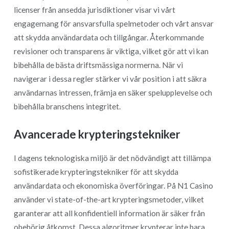
licenser från ansedda jurisdiktioner visar vi vårt
engagemang för ansvarsfulla spelmetoder och vårt ansvar
att skydda användardata och tillgångar. Återkommande
revisioner och transparens är viktiga, vilket gör att vi kan
bibehålla de bästa driftsmässiga normerna. När vi
navigerar i dessa regler stärker vi vår position i att säkra
användarnas intressen, främja en säker spelupplevelse och
bibehålla branschens integritet.
Avancerade krypteringstekniker
I dagens teknologiska miljö är det nödvändigt att tillämpa
sofistikerade krypteringstekniker för att skydda
användardata och ekonomiska överföringar. På N1 Casino
använder vi state-of-the-art krypteringsmetoder, vilket
garanterar att all konfidentiell information är säker från
obehörig åtkomst. Dessa algoritmer krypterar inte bara