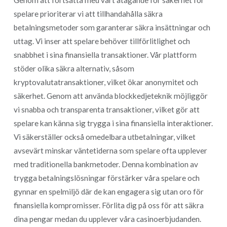
Genom att fortsätta med vårt åtagande för säkerhet för
spelare prioriterar vi att tillhandahålla säkra
betalningsmetoder som garanterar säkra insättningar och
uttag. Vi inser att spelare behöver tillförlitlighet och
snabbhet i sina finansiella transaktioner. Vår plattform
stöder olika säkra alternativ, såsom
kryptovalutatransaktioner, vilket ökar anonymitet och
säkerhet. Genom att använda blockkedjeteknik möjliggör
vi snabba och transparenta transaktioner, vilket gör att
spelare kan känna sig trygga i sina finansiella interaktioner.
Vi säkerställer också omedelbara utbetalningar, vilket
avsevärt minskar väntetiderna som spelare ofta upplever
med traditionella bankmetoder. Denna kombination av
trygga betalningslösningar förstärker våra spelare och
gynnar en spelmiljö där de kan engagera sig utan oro för
finansiella kompromisser. Förlita dig på oss för att säkra
dina pengar medan du upplever våra casinoerbjudanden.