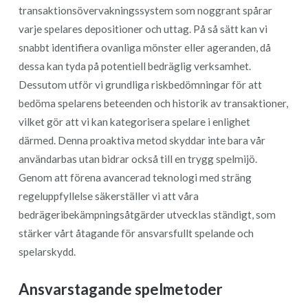
transaktionsövervakningssystem som noggrant spårar
varje spelares depositioner och uttag. På så sätt kan vi
snabbt identifiera ovanliga mönster eller ageranden, då
dessa kan tyda på potentiell bedräglig verksamhet.
Dessutom utför vi grundliga riskbedömningar för att
bedöma spelarens beteenden och historik av transaktioner,
vilket gör att vi kan kategorisera spelare i enlighet
därmed. Denna proaktiva metod skyddar inte bara vår
användarbas utan bidrar också till en trygg spelmijö.
Genom att förena avancerad teknologi med sträng
regeluppfyllelse säkerställer vi att våra
bedrägeribekämpningsåtgärder utvecklas ständigt, som
stärker vårt åtagande för ansvarsfullt spelande och
spelarskydd.
Ansvarstagande spelmetoder