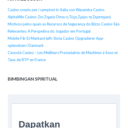
Casino creato per i campioni in Italia con Wazamba Casino
AlphaWin Casino: Στο Σημείο Όπου η Τύχη Σμίγει τη Στρατηγική
Motivos pelos quais as Recursos de Segurança do Bizzo Casino São
Relevantes: A Perspetiva do Jogador em Portugal
Mobile Får Et Markant løft: Slota Casino Opgraderer App-
oplevelsen i Danmark
Casoola Casino – Les Meilleurs Prestataires de Machines à Sous et
Taux de RTP en France
BIMBINGAN SPIRITUAL
Dapatkan