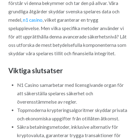
förstår vi denna bekymmer och tar den på allvar. Våra
grundliga åtgärder skyddar svenska spelares data och
medel,
n1 casino
, vilket garanterar en trygg
spelupplevelse. Men vilka specifika metoder använder vi
för att upprätthålla denna avancerade säkerhetsnivå? Låt
oss utforska de mest betydelsefulla komponenterna som
skyddar våra spelares tillit och finansiella integritet.
Viktiga slutsatser
N1 Casino samarbetar med licensgivande organ för
att säkerställa spelares säkerhet och
överensstämmelse av regler.
Toppmoderna krypteringsalgoritmer skyddar privata
och ekonomiska uppgifter från otillåten åtkomst.
Säkra betalningsmetoder, inklusive alternativ för
kryptovaluta, garanterar trygga transaktioner för