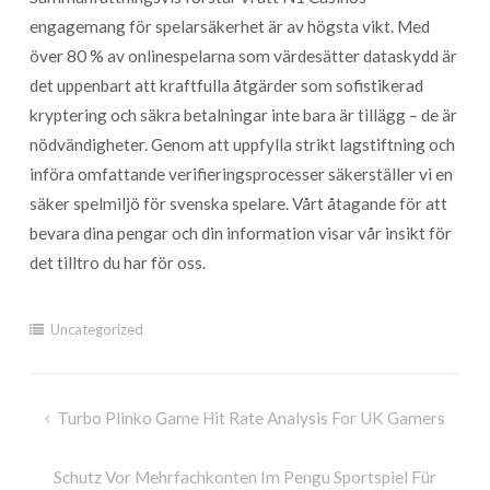
engagemang för spelarsäkerhet är av högsta vikt. Med
över 80 % av onlinespelarna som värdesätter dataskydd är
det uppenbart att kraftfulla åtgärder som sofistikerad
kryptering och säkra betalningar inte bara är tillägg – de är
nödvändigheter. Genom att uppfylla strikt lagstiftning och
införa omfattande verifieringsprocesser säkerställer vi en
säker spelmiljö för svenska spelare. Vårt åtagande för att
bevara dina pengar och din information visar vår insikt för
det tilltro du har för oss.
Uncategorized
Post
Turbo Plinko Game Hit Rate Analysis For UK Gamers
navigation
Schutz Vor Mehrfachkonten Im Pengu Sportspiel Für