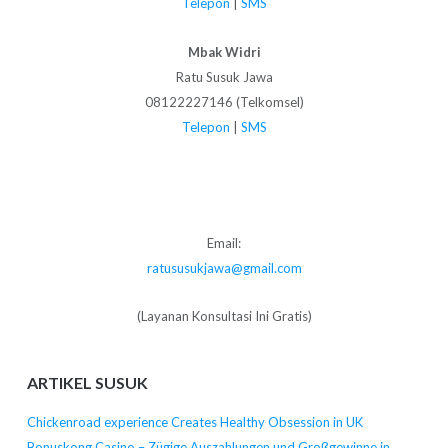
Telepon
|
SMS
Mbak Widri
Ratu Susuk Jawa
08122227146 (Telkomsel)
Telepon
|
SMS
Email:
ratususukjawa@gmail.com
(Layanan Konsultasi Ini Gratis)
ARTIKEL SUSUK
Chickenroad experience Creates Healthy Obsession in UK