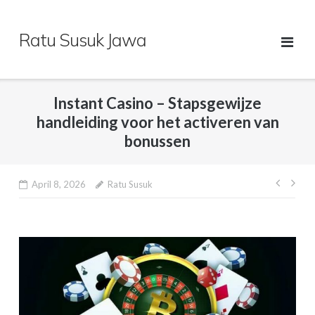
Skip
to
Ratu Susuk Jawa
content
Instant Casino – Stapsgewijze
handleiding voor het activeren van
bonussen
Post
April 8, 2026
Ratu Susuk
navig