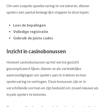
Om een soepele speelervaring te verzekeren, dienen
spelers een aantal belangrijke stappen te doorlopen:
Lees de bepalingen
Volledige registratie
Gebruik de juiste codes
Inzicht in casinobonussen
Hoewel casinobonussen op het eerste gezicht
gecompliceerd lijken, dienen ze als verleidelijke
aanmoedigingen om spelers aan te trekken en hun
spelervaring te verhogen. Deze bonussen zijn er in
verschillende vormen en zijn bedoeld om zowel nieuwe als
loyale spelers te belonen.