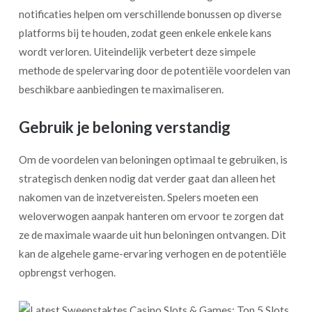
notificaties helpen om verschillende bonussen op diverse
platforms bij te houden, zodat geen enkele enkele kans
wordt verloren. Uiteindelijk verbetert deze simpele
methode de spelervaring door de potentiële voordelen van
beschikbare aanbiedingen te maximaliseren.
Gebruik je beloning verstandig
Om de voordelen van beloningen optimaal te gebruiken, is
strategisch denken nodig dat verder gaat dan alleen het
nakomen van de inzetvereisten. Spelers moeten een
weloverwogen aanpak hanteren om ervoor te zorgen dat
ze de maximale waarde uit hun beloningen ontvangen. Dit
kan de algehele game-ervaring verhogen en de potentiële
opbrengst verhogen.