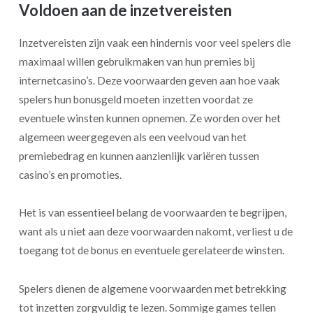
Voldoen aan de inzetvereisten
Inzetvereisten zijn vaak een hindernis voor veel spelers die
maximaal willen gebruikmaken van hun premies bij
internetcasino’s. Deze voorwaarden geven aan hoe vaak
spelers hun bonusgeld moeten inzetten voordat ze
eventuele winsten kunnen opnemen. Ze worden over het
algemeen weergegeven als een veelvoud van het
premiebedrag en kunnen aanzienlijk variëren tussen
casino’s en promoties.
Het is van essentieel belang de voorwaarden te begrijpen,
want als u niet aan deze voorwaarden nakomt, verliest u de
toegang tot de bonus en eventuele gerelateerde winsten.
Spelers dienen de algemene voorwaarden met betrekking
tot inzetten zorgvuldig te lezen. Sommige games tellen