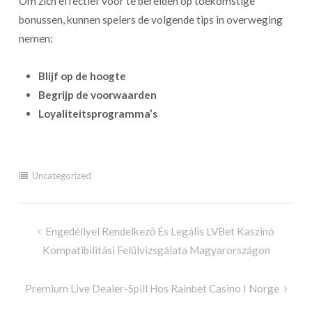
Om zich effectief voor te bereiden op toekomstige
bonussen, kunnen spelers de volgende tips in overweging
nemen:
Blijf op de hoogte
Begrijp de voorwaarden
Loyaliteitsprogramma’s
Uncategorized
Post
Engedéllyel Rendelkező És Legális LVBet Kaszinó
navigation
Kompatibilitási Felülvizsgálata Magyarországon
Premium Live Dealer-Spill Hos Rainbet Casino I Norge