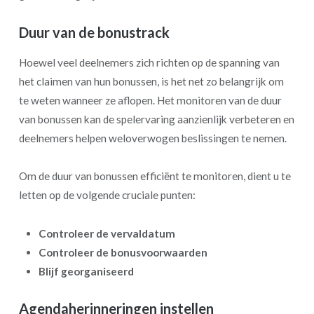
Duur van de bonustrack
Hoewel veel deelnemers zich richten op de spanning van
het claimen van hun bonussen, is het net zo belangrijk om
te weten wanneer ze aflopen. Het monitoren van de duur
van bonussen kan de spelervaring aanzienlijk verbeteren en
deelnemers helpen weloverwogen beslissingen te nemen.
Om de duur van bonussen efficiënt te monitoren, dient u te
letten op de volgende cruciale punten:
Controleer de vervaldatum
Controleer de bonusvoorwaarden
Blijf georganiseerd
Agendaherinneringen instellen