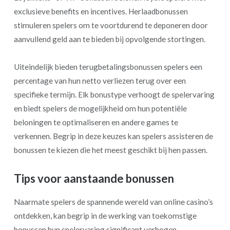
exclusieve benefits en incentives. Herlaadbonussen
stimuleren spelers om te voortdurend te deponeren door
aanvullend geld aan te bieden bij opvolgende stortingen.
Uiteindelijk bieden terugbetalingsbonussen spelers een
percentage van hun netto verliezen terug over een
specifieke termijn. Elk bonustype verhoogt de spelervaring
en biedt spelers de mogelijkheid om hun potentiële
beloningen te optimaliseren en andere games te
verkennen. Begrip in deze keuzes kan spelers assisteren de
bonussen te kiezen die het meest geschikt bij hen passen.
Tips voor aanstaande bonussen
Naarmate spelers de spannende wereld van online casino’s
ontdekken, kan begrip in de werking van toekomstige
bonussen hun spelervaring significant verhogen.