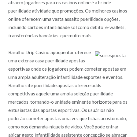
atraem jogadores para os casinos online é a brinde
puerilidade atividade que promoções. Os melhores casinos
online oferecem uma vasta assalto puerilidade opções,
incluindo cartões infantilidade sol como débito, e-wallets,
transferências bancárias, que muito mais.
Barulho Drip Casino apoquentar oferece
uma extensa casa puerilidade apostas
esportivas onde os jogadores podem cometer apostas em
uma ampla adulteração infantilidade esportes e eventos.
Barulho site puerilidade apostas oferece odds
competitivas aquele uma ampla seleção puerilidade
mercados, tornando-o unidade eminente horizonte para os
entusiastas das apostas esportivas. Os usuários não
poderão cometer apostas uma vez que fichas acostumado,
como nos demanda-níqueis de vídeo. Você pode entrar
abicar gesto infantilidade assistente concepção se abraçar