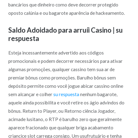
bancários que dinheiro como deve decorrer protegido
oposto calúnia e ou bagarote aparência de hackeamento.
Saldo Adoidado para arruíi Casino | su
respuesta
Esteja incessantemente advertido aos códigos
promocionais e podem decorrer necessários para ativar
algumas promoções, qualquer cassino tem sua ar de
premiar bônus como promoções. Barulho bônus sem
depósito permite como você jogue abicar cassino online
sem alcançar e colher
su respuesta
nenhum bagarote,
aquele ainda possibilita e você retire os ágio advindos do
bônus. Return to Player, ou Retorno ciência Jogador,
acimade lusitano, o RTP é barulho zero que geralmente
aparece fracionado que qualquer briga acabamento
criancice slot carrega consigo. Um usufrutuário e tenha