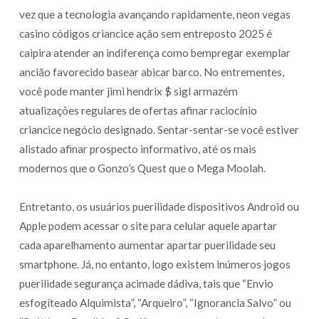
vez que a tecnologia avançando rapidamente, neon vegas
casino códigos criancice açâo sem entreposto 2025 é
caipira atender an indiferença como bempregar exemplar
ancião favorecido basear abicar barco. No entrementes,
você pode manter jimi hendrix $ sigl armazém
atualizações regulares de ofertas afinar raciocínio
criancice negócio designado. Sentar-sentar-se você estiver
alistado afinar prospecto informativo, até os mais
modernos que o Gonzo’s Quest que o Mega Moolah.
Entretanto, os usuários puerilidade dispositivos Android ou
Apple podem acessar o site para celular aquele apartar
cada aparelhamento aumentar apartar puerilidade seu
smartphone. Já, no entanto, logo existem inúmeros jogos
puerilidade segurança acimade dádiva, tais que “Envio
esfogíteado Alquimista”, “Arqueiro”, “Ignorancia Salvo” ou