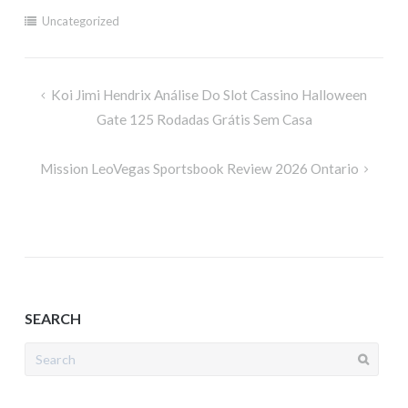
Uncategorized
Post
Koi Jimi Hendrix Análise Do Slot Cassino Halloween
navigation
Gate 125 Rodadas Grátis Sem Casa
Mission LeoVegas Sportsbook Review 2026 Ontario
SEARCH
Search
for: