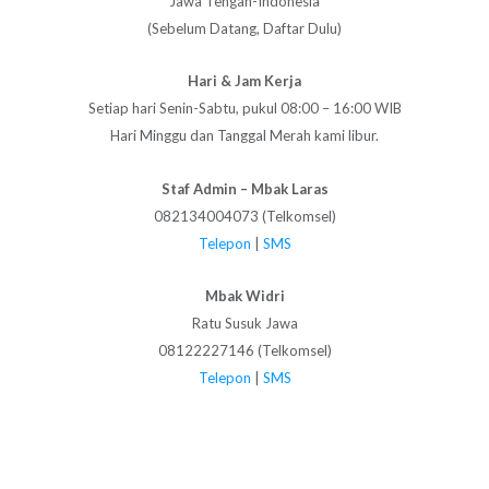
Jawa Tengah-Indonesia
(Sebelum Datang, Daftar Dulu)
Hari & Jam Kerja
Setiap hari Senin-Sabtu, pukul 08:00 – 16:00 WIB
Hari Minggu dan Tanggal Merah kami libur.
Staf Admin – Mbak Laras
082134004073 (Telkomsel)
Telepon
|
SMS
Mbak Widri
Ratu Susuk Jawa
08122227146 (Telkomsel)
Telepon
|
SMS