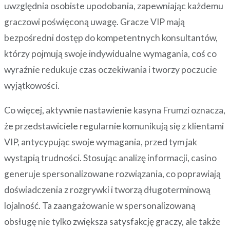
uwzględnia osobiste upodobania, zapewniając każdemu
graczowi poświęconą uwagę. Gracze VIP mają
bezpośredni dostęp do kompetentnych konsultantów,
którzy pojmują swoje indywidualne wymagania, coś co
wyraźnie redukuje czas oczekiwania i tworzy poczucie
wyjątkowości.
Co więcej, aktywnie nastawienie kasyna Frumzi oznacza,
że przedstawiciele regularnie komunikują się z klientami
VIP, antycypując swoje wymagania, przed tym jak
wystąpią trudności. Stosując analizę informacji, casino
generuje spersonalizowane rozwiązania, co poprawiają
doświadczenia z rozgrywki i tworzą długoterminową
lojalność. Ta zaangażowanie w spersonalizowaną
obsługę nie tylko zwiększa satysfakcję graczy, ale także