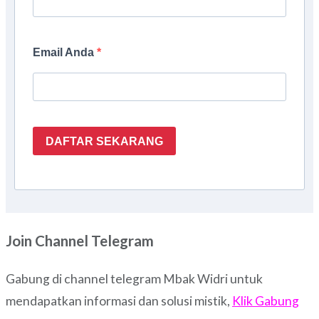
Email Anda
DAFTAR SEKARANG
Join Channel Telegram
Gabung di channel telegram Mbak Widri untuk
mendapatkan informasi dan solusi mistik,
Klik Gabung