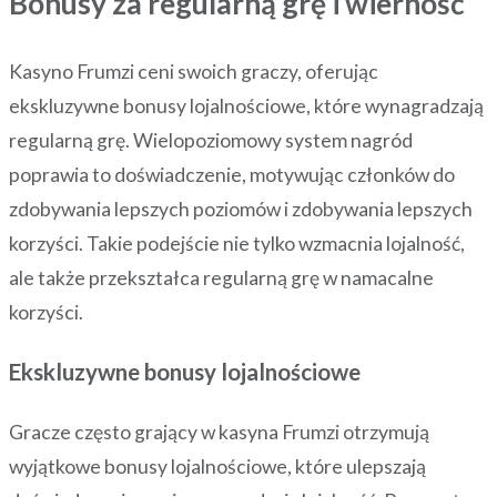
Bonusy za regularną grę i wierność
Kasyno Frumzi ceni swoich graczy, oferując
ekskluzywne bonusy lojalnościowe, które wynagradzają
regularną grę. Wielopoziomowy system nagród
poprawia to doświadczenie, motywując członków do
zdobywania lepszych poziomów i zdobywania lepszych
korzyści. Takie podejście nie tylko wzmacnia lojalność,
ale także przekształca regularną grę w namacalne
korzyści.
Ekskluzywne bonusy lojalnościowe
Gracze często grający w kasyna Frumzi otrzymują
wyjątkowe bonusy lojalnościowe, które ulepszają