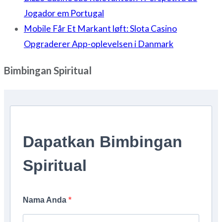
Jogador em Portugal
Mobile Får Et Markant løft: Slota Casino
Opgraderer App-oplevelsen i Danmark
Bimbingan Spiritual
Dapatkan Bimbingan
Spiritual
Nama Anda