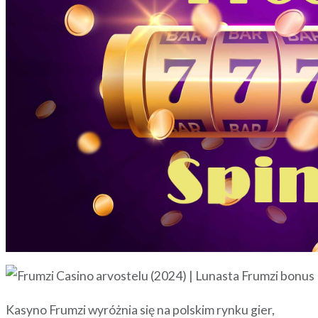
Kasyno Frumzi wyróżnia się na polskim rynku gier,