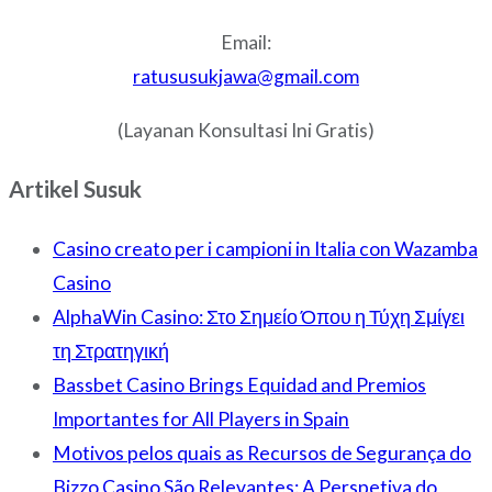
Email:
ratususukjawa@gmail.com
(Layanan Konsultasi Ini Gratis)
Artikel Susuk
Casino creato per i campioni in Italia con Wazamba
Casino
AlphaWin Casino: Στο Σημείο Όπου η Τύχη Σμίγει
τη Στρατηγική
Bassbet Casino Brings Equidad and Premios
Importantes for All Players in Spain
Motivos pelos quais as Recursos de Segurança do
Bizzo Casino São Relevantes: A Perspetiva do