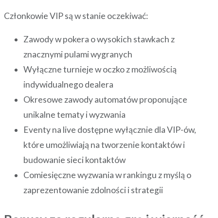
Członkowie VIP są w stanie oczekiwać:
Zawody w pokera o wysokich stawkach z
znacznymi pulami wygranych
Wyłączne turnieje w oczko z możliwością
indywidualnego dealera
Okresowe zawody automatów proponujące
unikalne tematy i wyzwania
Eventy na live dostępne wyłącznie dla VIP-ów,
które umożliwiają na tworzenie kontaktów i
budowanie sieci kontaktów
Comiesięczne wyzwania w rankingu z myślą o
zaprezentowanie zdolności i strategii