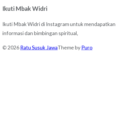
Ikuti Mbak Widri
Ikuti Mbak Widri di Instagram untuk mendapatkan
informasi dan bimbingan spiritual,
© 2026
Ratu Susuk Jawa
Theme by
Puro