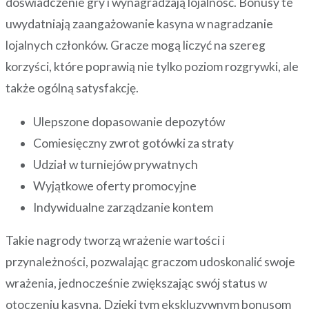
doświadczenie gry i wynagradzają lojalność. Bonusy te
uwydatniają zaangażowanie kasyna w nagradzanie
lojalnych członków. Gracze mogą liczyć na szereg
korzyści, które poprawią nie tylko poziom rozgrywki, ale
także ogólną satysfakcję.
Ulepszone dopasowanie depozytów
Comiesięczny zwrot gotówki za straty
Udział w turniejów prywatnych
Wyjątkowe oferty promocyjne
Indywidualne zarządzanie kontem
Takie nagrody tworzą wrażenie wartości i
przynależności, pozwalając graczom udoskonalić swoje
wrażenia, jednocześnie zwiększając swój status w
otoczeniu kasyna. Dzięki tym ekskluzywnym bonusom