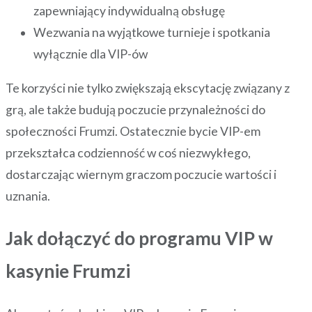
zapewniający indywidualną obsługę
Wezwania na wyjątkowe turnieje i spotkania
wyłącznie dla VIP-ów
Te korzyści nie tylko zwiększają ekscytację związany z
grą, ale także budują poczucie przynależności do
społeczności Frumzi. Ostatecznie bycie VIP-em
przekształca codzienność w coś niezwykłego,
dostarczając wiernym graczom poczucie wartości i
uznania.
Jak dołączyć do programu VIP w
kasynie Frumzi