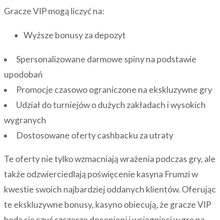
Gracze VIP mogą liczyć na:
Wyższe bonusy za depozyt
Spersonalizowane darmowe spiny na podstawie
upodobań
Promocje czasowo ograniczone na ekskluzywne gry
Udział do turniejów o dużych zakładach i wysokich
wygranych
Dostosowane oferty cashbacku za utraty
Te oferty nie tylko wzmacniają wrażenia podczas gry, ale
także odzwierciedlają poświęcenie kasyna Frumzi w
kwestie swoich najbardziej oddanych klientów. Oferując
te ekskluzywne bonusy, kasyno obiecują, że gracze VIP
będą się czuć szczerze docenieni i wciągnięci w grę na