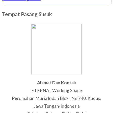
Tempat Pasang Susuk
Alamat Dan Kontak
ETERNAL Working Space
Perumahan Muria Indah Blok I No 740, Kudus,
Jawa Tengah-Indonesia