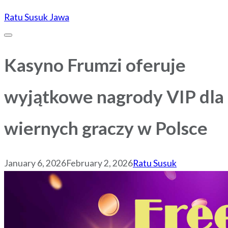
Skip
Ratu Susuk Jawa
to
content
Kasyno Frumzi oferuje
wyjątkowe nagrody VIP dla
wiernych graczy w Polsce
January 6, 2026
February 2, 2026
Ratu Susuk
Post
navigation