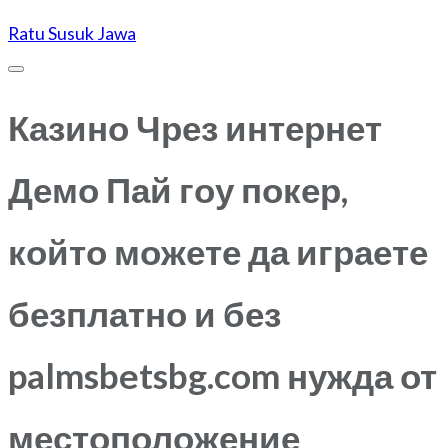
Skip
Ratu Susuk Jawa
to
content
Казино Чрез интернет
Демо Пай гоу покер,
който можете да играете
безплатно и без
palmsbetsbg.com нужда от
местоположение