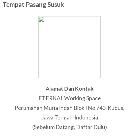
Tempat Pasang Susuk
Alamat Dan Kontak
ETERNAL Working Space
Perumahan Muria Indah Blok I No 740, Kudus,
Jawa Tengah-Indonesia
(Sebelum Datang, Daftar Dulu)