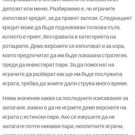
депозит или меню. Разбираемо е, че играчите
използват кредит, за да правят залози. Следващият
кредит може да бъде подновяван толкова пъти,
колкото е приет, без правила в категорията на
ротациите. Демо версиите се използват и за хора,
които предпочитат да им бъде показана стратегия,
преди да инвестират пари. За да помогнат на
играчите да разберат как ще им бъде послужила
играта, трябва да знаете дали струва много време.
Няма значение какви са последните изисквания за
залагане, важно е да не играете демо версиите на
играта с истински пари. Ако се изкушите да не
залагате почти никакви пари, неопитните играчи,