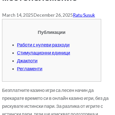
March 14, 2025
December 26, 2025
Ratu Susuk
Post
Публикации
navigation
Работи с нулеви разходи
Стимулационни единици
Джакпоти
Регламенти
Безплатните казино игри са лесен начин да
прекарате времето си в онлайн казино игри, без да
рискувате истински пари. За разлика от игрите с
истински пари, тези ще изискват подготовка и