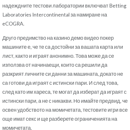
надеждните тестови лаборатории включват Betting
Laboratories Intercontinental за намиране на
eCOGRA.
Друго предимство на казино демо видео покер
машините е, че те са достойни за вашата карта или
лист, както и играят анонимно. Това може да се
използва от начинаещи, които са решили да
разкрият личните си данни за машината, докато не
са готови да играят с истински пари. И след това,
след като им хареса, те могат да изберат да играят с
истински пари, а не с никакви. Но имайте предвид, че
освен удобството на момичетата, тестовите игри все
още имат секс и ще разберете ограниченията на
момичетата.