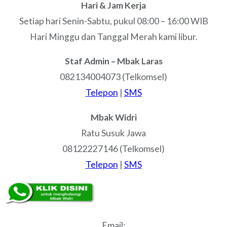
Hari & Jam Kerja
Setiap hari Senin-Sabtu, pukul 08:00 – 16:00 WIB
Hari Minggu dan Tanggal Merah kami libur.
Staf Admin – Mbak Laras
082134004073 (Telkomsel)
Telepon
|
SMS
Mbak Widri
Ratu Susuk Jawa
08122227146 (Telkomsel)
Telepon
|
SMS
Email: