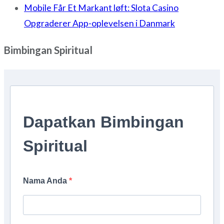
Mobile Får Et Markant løft: Slota Casino
Opgraderer App-oplevelsen i Danmark
Bimbingan Spiritual
Dapatkan Bimbingan
Spiritual
Nama Anda