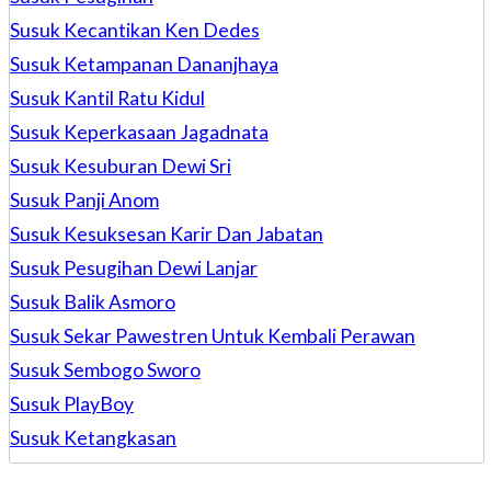
Susuk Kecantikan Ken Dedes
Susuk Ketampanan Dananjhaya
Susuk Kantil Ratu Kidul
Susuk Keperkasaan Jagadnata
Susuk Kesuburan Dewi Sri
Susuk Panji Anom
Susuk Kesuksesan Karir Dan Jabatan
Susuk Pesugihan Dewi Lanjar
Susuk Balik Asmoro
Susuk Sekar Pawestren Untuk Kembali Perawan
Susuk Sembogo Sworo
Susuk PlayBoy
Susuk Ketangkasan