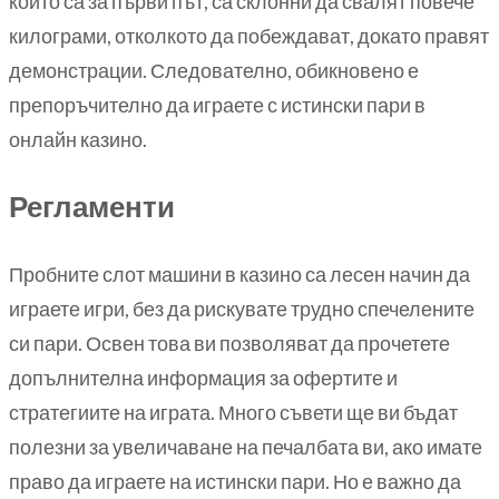
които са за първи път, са склонни да свалят повече
килограми, отколкото да побеждават, докато правят
демонстрации. Следователно, обикновено е
препоръчително да играете с истински пари в
онлайн казино.
Регламенти
Пробните слот машини в казино са лесен начин да
играете игри, без да рискувате трудно спечелените
си пари. Освен това ви позволяват да прочетете
допълнителна информация за офертите и
стратегиите на играта. Много съвети ще ви бъдат
полезни за увеличаване на печалбата ви, ако имате
право да играете на истински пари. Но е важно да