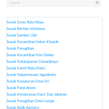
Search
for:
Susuk Emas Ratu Raya
Susuk Berlian Istimewa
Susuk Samber Lilin
Susuk Kecantikan Sekar Kinasih
Susuk Pesugihan
Susuk Kecantikan Ken Dedes
Susuk Ketampanan Dananjhaya
Susuk Kantil Ratu Kidul
Susuk Keperkasaan Jagadnata
Susuk Kesuburan Dewi Sri
Susuk Panji Anom
Susuk Kesuksesan Karir Dan Jabatan
Susuk Pesugihan Dewi Lanjar
Susuk Balik Asmoro