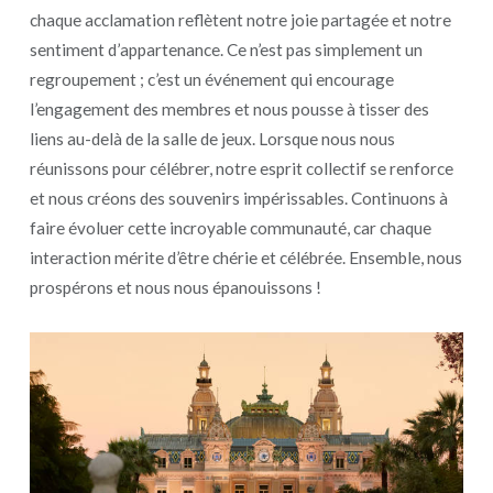
chaque acclamation reflètent notre joie partagée et notre
sentiment d’appartenance. Ce n’est pas simplement un
regroupement ; c’est un événement qui encourage
l’engagement des membres et nous pousse à tisser des
liens au-delà de la salle de jeux. Lorsque nous nous
réunissons pour célébrer, notre esprit collectif se renforce
et nous créons des souvenirs impérissables. Continuons à
faire évoluer cette incroyable communauté, car chaque
interaction mérite d’être chérie et célébrée. Ensemble, nous
prospérons et nous nous épanouissons !