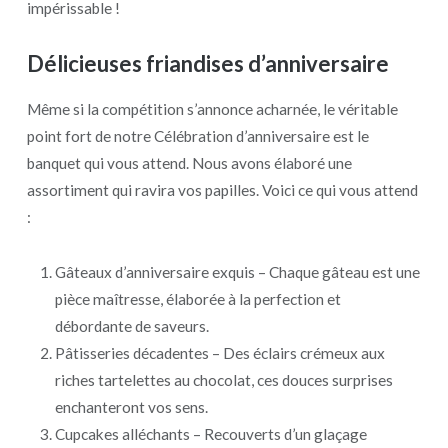
impérissable !
Délicieuses friandises d’anniversaire
Même si la compétition s’annonce acharnée, le véritable
point fort de notre Célébration d’anniversaire est le
banquet qui vous attend. Nous avons élaboré une
assortiment qui ravira vos papilles. Voici ce qui vous attend
:
Gâteaux d’anniversaire exquis – Chaque gâteau est une
pièce maîtresse, élaborée à la perfection et
débordante de saveurs.
Pâtisseries décadentes – Des éclairs crémeux aux
riches tartelettes au chocolat, ces douces surprises
enchanteront vos sens.
Cupcakes alléchants – Recouverts d’un glaçage