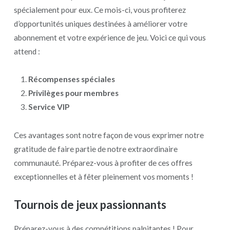
spécialement pour eux. Ce mois-ci, vous profiterez
d’opportunités uniques destinées à améliorer votre
abonnement et votre expérience de jeu. Voici ce qui vous
attend :
Récompenses spéciales
Privilèges pour membres
Service VIP
Ces avantages sont notre façon de vous exprimer notre
gratitude de faire partie de notre extraordinaire
communauté. Préparez-vous à profiter de ces offres
exceptionnelles et à fêter pleinement vos moments !
Tournois de jeux passionnants
Préparez-vous à des compétitions palpitantes ! Pour