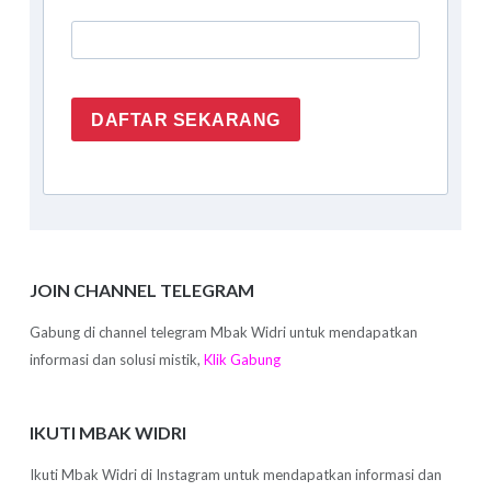
Email Anda
DAFTAR SEKARANG
JOIN CHANNEL TELEGRAM
Gabung di channel telegram Mbak Widri untuk mendapatkan
informasi dan solusi mistik,
Klik Gabung
IKUTI MBAK WIDRI
Ikuti Mbak Widri di Instagram untuk mendapatkan informasi dan