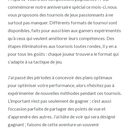
commémorer notre anniversaire spécial ce mois-ci, nous
vous proposons des tournois de jeux passionnants à ne
surtout pas manquer. Différents formats de tournoi sont
disponibles, faits pour aussi bien aux gamers expérimentés
qu’à ceux qui veulent améliorer leurs compétences. Des
étapes éliminatoires aux tournois toutes rondes, il y en a
pour tous les goûts : chaque joueur trouvera le format qui
s’adapte à sa tactique de jeu.
J’ai passé des périodes à concevoir des plans optimaux
pour optimiser votre performance, alors n’hésitez pas à
expérimenter de nouvelles méthodes pendant ces tournois.
L’important n’est pas seulement de gagner ; c’est aussi
l’occasion parfaite de partager des points de vue et
d’apprendre des autres. J’ai hâte de voir qui sera désigné
gagnant ; faisons de cette aventure un souvenir