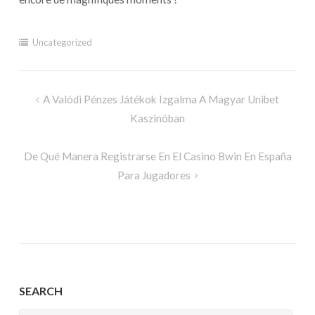
Uncategorized
Post
A Valódi Pénzes Játékok Izgalma A Magyar Unibet
navigation
Kaszinóban
De Qué Manera Registrarse En El Casino Bwin En España
Para Jugadores
SEARCH