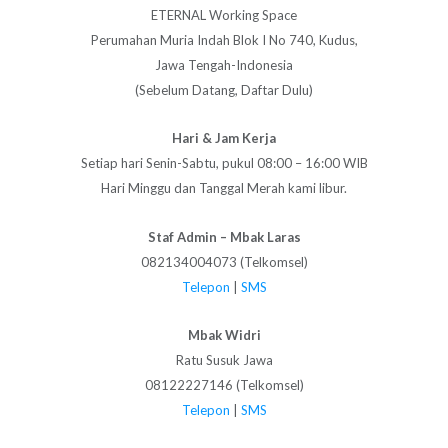
ETERNAL Working Space
Perumahan Muria Indah Blok I No 740, Kudus,
Jawa Tengah-Indonesia
(Sebelum Datang, Daftar Dulu)
Hari & Jam Kerja
Setiap hari Senin-Sabtu, pukul 08:00 – 16:00 WIB
Hari Minggu dan Tanggal Merah kami libur.
Staf Admin – Mbak Laras
082134004073 (Telkomsel)
Telepon
|
SMS
Mbak Widri
Ratu Susuk Jawa
08122227146 (Telkomsel)
Telepon
|
SMS