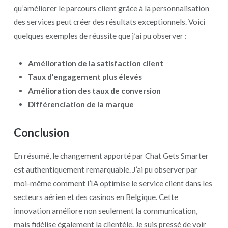
qu’améliorer le parcours client grâce à la personnalisation
des services peut créer des résultats exceptionnels. Voici
quelques exemples de réussite que j’ai pu observer :
Amélioration de la satisfaction client
Taux d’engagement plus élevés
Amélioration des taux de conversion
Différenciation de la marque
Conclusion
En résumé, le changement apporté par Chat Gets Smarter
est authentiquement remarquable. J’ai pu observer par
moi-même comment l’IA optimise le service client dans les
secteurs aérien et des casinos en Belgique. Cette
innovation améliore non seulement la communication,
mais fidélise également la clientèle. Je suis pressé de voir