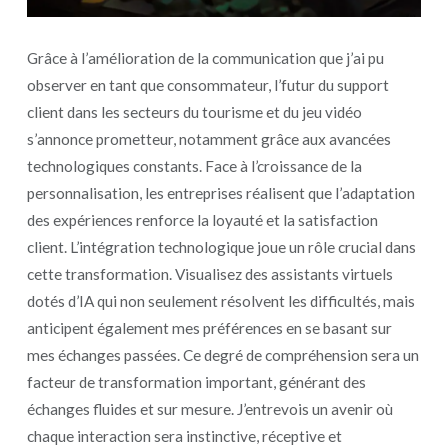
Grâce à l’amélioration de la communication que j’ai pu
observer en tant que consommateur, l’futur du support
client dans les secteurs du tourisme et du jeu vidéo
s’annonce prometteur, notamment grâce aux avancées
technologiques constants. Face à l’croissance de la
personnalisation, les entreprises réalisent que l’adaptation
des expériences renforce la loyauté et la satisfaction
client. L’intégration technologique joue un rôle crucial dans
cette transformation. Visualisez des assistants virtuels
dotés d’IA qui non seulement résolvent les difficultés, mais
anticipent également mes préférences en se basant sur
mes échanges passées. Ce degré de compréhension sera un
facteur de transformation important, générant des
échanges fluides et sur mesure. J’entrevois un avenir où
chaque interaction sera instinctive, réceptive et