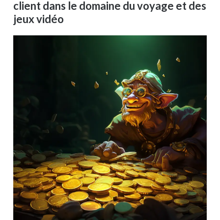
client dans le domaine du voyage et des
jeux vidéo