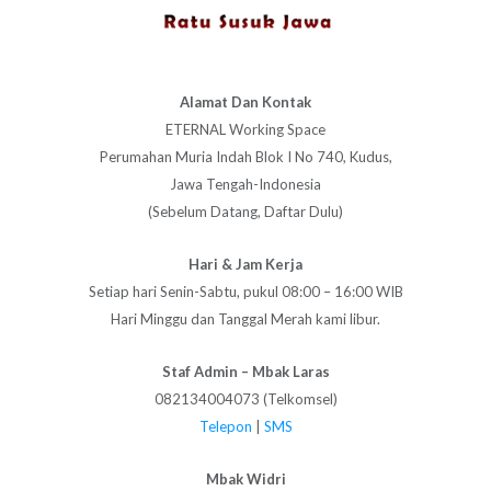
Alamat Dan Kontak
ETERNAL Working Space
Perumahan Muria Indah Blok I No 740, Kudus,
Jawa Tengah-Indonesia
(Sebelum Datang, Daftar Dulu)
Hari & Jam Kerja
Setiap hari Senin-Sabtu, pukul 08:00 – 16:00 WIB
Hari Minggu dan Tanggal Merah kami libur.
Staf Admin – Mbak Laras
082134004073 (Telkomsel)
Telepon
|
SMS
Mbak Widri