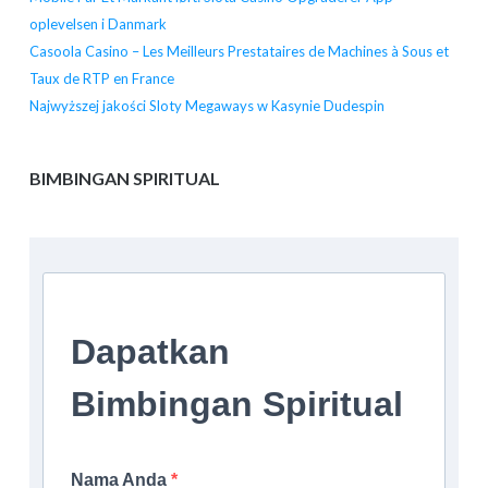
oplevelsen i Danmark
Casoola Casino – Les Meilleurs Prestataires de Machines à Sous et
Taux de RTP en France
Najwyższej jakości Sloty Megaways w Kasynie Dudespin
BIMBINGAN SPIRITUAL
Dapatkan
Bimbingan Spiritual
Nama Anda