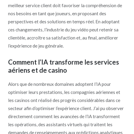
meilleur service client doit favoriser la compréhension de
nos besoins en tant que joueurs, en proposant des
perspectives et des solutions en temps réel. En adoptant
ces changements, l’industrie du jeu vidéo peut retenir sa
clientèle, accroître sa satisfaction et, au final, améliorer
l’expérience de jeu générale.
Comment l’IA transforme les services
aériens et de casino
Alors que de nombreux domaines adoptent l’IA pour
optimiser leurs prestations, les compagnies aériennes et
les casinos ont réalisé des progrès considérables dans ce
secteur afin d’optimiser l’expérience client. J’ai pu observer
directement comment les avancées de l’IA transforment
les opérations, des assistants virtuels qui traitent les
demandes de renseignements aux prédictions analytiques