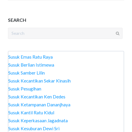
SEARCH
Search
for:
Susuk Emas Ratu Raya
Susuk Berlian Istimewa
Susuk Samber Lilin
Susuk Kecantikan Sekar Kinasih
Susuk Pesugihan
Susuk Kecantikan Ken Dedes
Susuk Ketampanan Dananjhaya
Susuk Kantil Ratu Kidul
Susuk Keperkasaan Jagadnata
Susuk Kesuburan Dewi Sri