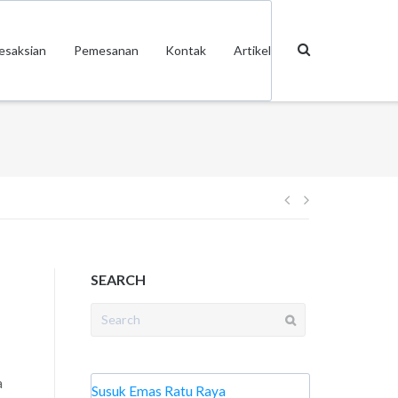
esaksian
Pemesanan
Kontak
Artikel
Post
navigation
SEARCH
Search
for:
a
Susuk Emas Ratu Raya