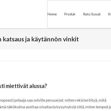
Home
Produk
Ratu Susuk
K
 katsaus ja käytännön vinkit
ti miettivät alussa?
peasti pelaaja saa selville perusasiat: miten rekisteröityä, mitä
Tämä näkökulma asettaa oivaltavia kysymyksiä siitä, miten lempeä j