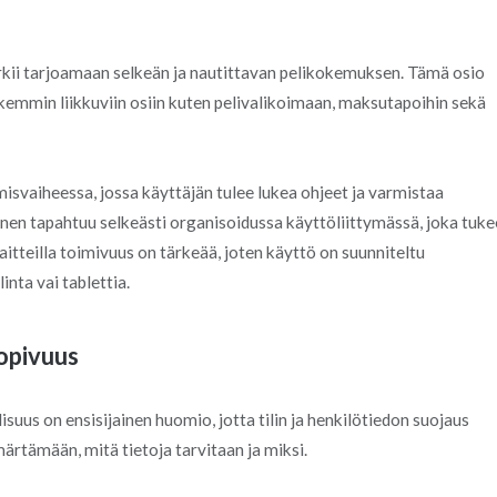
kii tarjoamaan selkeän ja nautittavan pelikokemuksen. Tämä osio
rkemmin liikkuviin osiin kuten pelivalikoimaan, maksutapoihin sekä
misvaiheessa, jossa käyttäjän tulee lukea ohjeet ja varmistaa
inen tapahtuu selkeästi organisoidussa käyttöliittymässä, joka tuke
aitteilla toimivuus on tärkeää, joten käyttö on suunniteltu
nta vai tablettia.
opivuus
suus on ensisijainen huomio, jotta tilin ja henkilötiedon suojaus
ärtämään, mitä tietoja tarvitaan ja miksi.