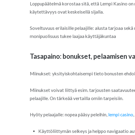
Loppupäätelmä korostaa sitä, että Lempi Kasino on ra
käytettävyys ovat keskeisellä sijalla.
Soveltuvuus erilaisille pelaajille: alusta tarjoaa sek
monipuolisuus tukee laajaa käyttäjäkuntaa
Tasapaino: bonukset, pelaamisen va
Miinukset: yksityiskohtaisempi tieto bonusten ehdois
Miinukset voivat liittyä esim. tarjousten saatavuutee
pelaajille. On tärkeää vertailla omiin tarpeisiin.
Hyöty pelaajalle: nopea pääsy peleihin,
lempi casino
Käyttöliittymän selkeys ja helppo navigaatio au