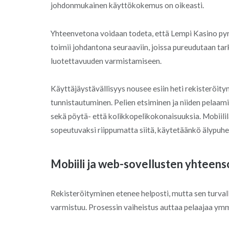
johdonmukainen käyttökokemus on oikeasti.
Yhteenvetona voidaan todeta, että Lempi Kasino pyr
toimii johdantona seuraaviin, joissa pureudutaan ta
luotettavuuden varmistamiseen.
Käyttäjäystävällisyys nousee esiin heti rekisteröity
tunnistautuminen. Pelien etsiminen ja niiden pelaam
sekä pöytä- että kolikkopelikokonaisuuksia. Mobiilil
sopeutuvaksi riippumatta siitä, käytetäänkö älypuheli
Mobiili ja web-sovellusten yhteens
Rekisteröityminen etenee helposti, mutta sen turvalli
varmistuu. Prosessin vaiheistus auttaa pelaajaa ymm