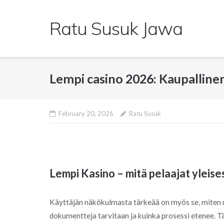
Skip
to
Ratu Susuk Jawa
content
Lempi casino 2026: Kaupallinen
February 20, 2026
Ratu Susuk
Lempi Kasino – mitä pelaajat yleises
Käyttäjän näkökulmasta tärkeää on myös se, miten no
dokumentteja tarvitaan ja kuinka prosessi etenee. 