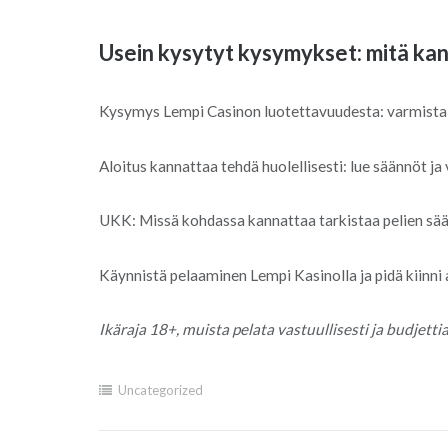
Usein kysytyt kysymykset: mitä ka
Kysymys Lempi Casinon luotettavuudesta: varmista l
Aloitus kannattaa tehdä huolellisesti: lue säännöt ja
UKK: Missä kohdassa kannattaa tarkistaa pelien sää
Käynnistä pelaaminen Lempi Kasinolla ja pidä kiinni a
Ikäraja 18+, muista pelata vastuullisesti ja budjett
Uncategorized