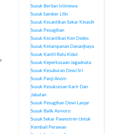
Susuk Berlian Istimewa
Susuk Samber Lilin
Susuk Kecantikan Sekar Kinasih
Susuk Pesugihan
Susuk Kecantikan Ken Dedes
Susuk Ketampanan Dananjhaya
Susuk Kantil Ratu Kidul
e
Susuk Keperkasaan Jagadnata
Susuk Kesuburan Dewi Sri
Susuk Panji Anom
Susuk Kesuksesan Karir Dan
Jabatan
Susuk Pesugihan Dewi Lanjar
Susuk Balik Asmoro
Susuk Sekar Pawestren Untuk
Kembali Perawan