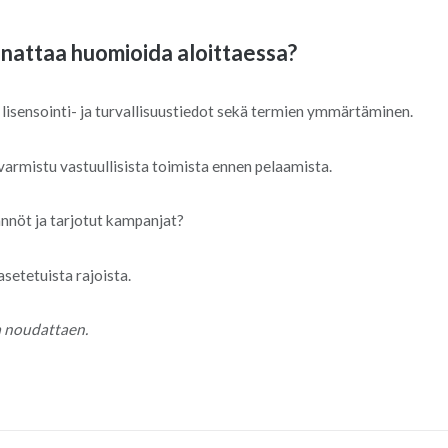
nnattaa huomioida aloittaessa?
isensointi- ja turvallisuustiedot sekä termien ymmärtäminen.
 varmistu vastuullisista toimista ennen pelaamista.
nnöt ja tarjotut kampanjat?
setetuista rajoista.
ia noudattaen.