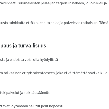
kennettu suomalaisten pelaajien tarpeisiin nähden, jolloin kieli ja
ä uusia tulokkaita että kokeneita pelaajia palvelevia ratkaisuja. Tämä
paus ja turvallisuus
ta ja ehdoista voisi olla hyödyllistä
n tai kasinon erityisrakenteeseen, joka ei välttämättä sovi kaikille
, tukipalvelut ja selkeät säännöt
ttavat löytämään halutut pelit nopeasti