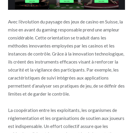
Avec l’évolution du paysage des jeux de casino en Suisse, la
mise en avant du gaming responsable prend une ampleur
considérable. Cette orientation se traduit dans les
méthodes innovantes employées par les casinos et les
instances de contrôle. Grâce à la innovation technologique,
ils créent des instruments efficaces visant à renforcer la
sécurité et la vigilance des participants. Par exemple, les
caractéristiques de suivi intégrées aux applications
permettent d’analyser ses pratiques de jeu, de se définir des
limites et de garder le contrôle.
La coopération entre les exploitants, les organismes de
réglementation et les organisations de soutien aux joueurs
est indispensable. Un effort collectif assure que les