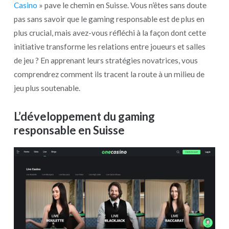
Casino
» pave le chemin en Suisse. Vous n’êtes sans doute
pas sans savoir que le gaming responsable est de plus en
plus crucial, mais avez-vous réfléchi à la façon dont cette
initiative transforme les relations entre joueurs et salles
de jeu ? En apprenant leurs stratégies novatrices, vous
comprendrez comment ils tracent la route à un milieu de
jeu plus soutenable.
L’développement du gaming
responsable en Suisse