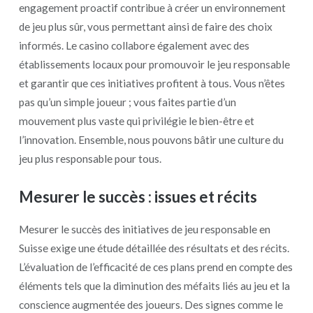
engagement proactif contribue à créer un environnement
de jeu plus sûr, vous permettant ainsi de faire des choix
informés. Le casino collabore également avec des
établissements locaux pour promouvoir le jeu responsable
et garantir que ces initiatives profitent à tous. Vous n’êtes
pas qu’un simple joueur ; vous faites partie d’un
mouvement plus vaste qui privilégie le bien-être et
l’innovation. Ensemble, nous pouvons bâtir une culture du
jeu plus responsable pour tous.
Mesurer le succès : issues et récits
Mesurer le succès des initiatives de jeu responsable en
Suisse exige une étude détaillée des résultats et des récits.
L’évaluation de l’efficacité de ces plans prend en compte des
éléments tels que la diminution des méfaits liés au jeu et la
conscience augmentée des joueurs. Des signes comme le