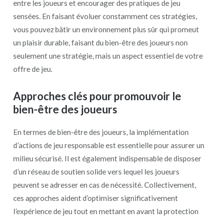
entre les joueurs et encourager des pratiques de jeu
sensées. En faisant évoluer constamment ces stratégies,
vous pouvez bâtir un environnement plus sûr qui promeut
un plaisir durable, faisant du bien-être des joueurs non
seulement une stratégie, mais un aspect essentiel de votre
offre de jeu.
Approches clés pour promouvoir le
bien-être des joueurs
En termes de bien-être des joueurs, la implémentation
d’actions de jeu responsable est essentielle pour assurer un
milieu sécurisé. Il est également indispensable de disposer
d’un réseau de soutien solide vers lequel les joueurs
peuvent se adresser en cas de nécessité. Collectivement,
ces approches aident d’optimiser significativement
l’expérience de jeu tout en mettant en avant la protection