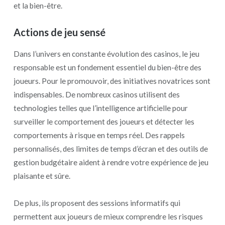
et la bien-être.
Actions de jeu sensé
Dans l’univers en constante évolution des casinos, le jeu
responsable est un fondement essentiel du bien-être des
joueurs. Pour le promouvoir, des initiatives novatrices sont
indispensables. De nombreux casinos utilisent des
technologies telles que l’intelligence artificielle pour
surveiller le comportement des joueurs et détecter les
comportements à risque en temps réel. Des rappels
personnalisés, des limites de temps d’écran et des outils de
gestion budgétaire aident à rendre votre expérience de jeu
plaisante et sûre.
De plus, ils proposent des sessions informatifs qui
permettent aux joueurs de mieux comprendre les risques