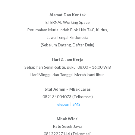
Alamat Dan Kontak
ETERNAL Working Space
Perumahan Muria Indah Blok I No 740, Kudus,
Jawa Tengah-Indonesia
(Sebelum Datang, Daftar Dulu)
Hari & Jam Kerja
Setiap hari Senin-Sabtu, pukul 08:00 – 16:00 WIB
Hari Minggu dan Tanggal Merah kami libur.
Staf Admin – Mbak Laras
082134004073 (Telkomsel)
Telepon
|
SMS
Mbak Widri
Ratu Susuk Jawa
08122227146 (Telkomsel)