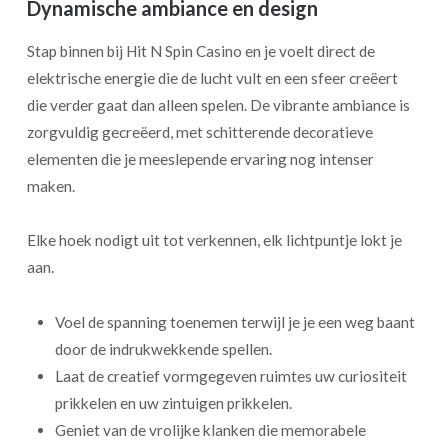
Dynamische ambiance en design
Stap binnen bij Hit N Spin Casino en je voelt direct de
elektrische energie die de lucht vult en een sfeer creëert
die verder gaat dan alleen spelen. De vibrante ambiance is
zorgvuldig gecreëerd, met schitterende decoratieve
elementen die je meeslepende ervaring nog intenser
maken.
Elke hoek nodigt uit tot verkennen, elk lichtpuntje lokt je
aan.
Voel de spanning toenemen terwijl je je een weg baant
door de indrukwekkende spellen.
Laat de creatief vormgegeven ruimtes uw curiositeit
prikkelen en uw zintuigen prikkelen.
Geniet van de vrolijke klanken die memorabele