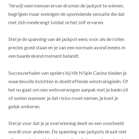
Terwijl veel mensen ervan dromen de jackpot te winnen,
begrijpen maar weinigen de opwindende sensatie die dat
met zich meebrengt totdat ze het zelf ervaren.
Stel je de spanning van de jackpot eens voor als de rollen
precies goed staan en je van een normale avond ineens in
een baanbrekend moment belandt.
Succesverhalen van spelers bij Hit N Spin Casino bieden je
waardevolle inzichten in doeltreffende winstrategieën. Of
het nu gaat om een weloverwogen aanpak met je bankroll
of weten wanneer je dat risico moet nemen, je kunt je
geluk omkeren.
Stel je voor dat je je overwinning deelt en een voorbeeld
wordt voor anderen. De spanning van jackpots draait niet