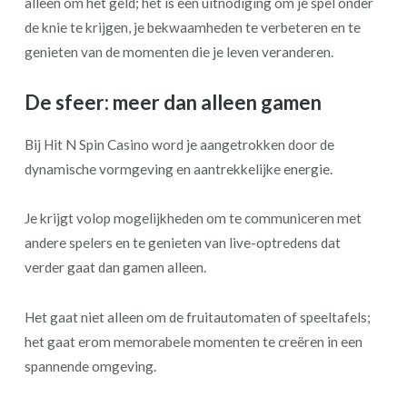
alleen om het geld; het is een uitnodiging om je spel onder
de knie te krijgen, je bekwaamheden te verbeteren en te
genieten van de momenten die je leven veranderen.
De sfeer: meer dan alleen gamen
Bij Hit N Spin Casino word je aangetrokken door de
dynamische vormgeving en aantrekkelijke energie.
Je krijgt volop mogelijkheden om te communiceren met
andere spelers en te genieten van live-optredens dat
verder gaat dan gamen alleen.
Het gaat niet alleen om de fruitautomaten of speeltafels;
het gaat erom memorabele momenten te creëren in een
spannende omgeving.