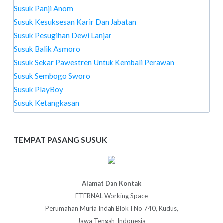
Susuk Panji Anom
Susuk Kesuksesan Karir Dan Jabatan
Susuk Pesugihan Dewi Lanjar
Susuk Balik Asmoro
Susuk Sekar Pawestren Untuk Kembali Perawan
Susuk Sembogo Sworo
Susuk PlayBoy
Susuk Ketangkasan
TEMPAT PASANG SUSUK
Alamat Dan Kontak
ETERNAL Working Space
Perumahan Muria Indah Blok I No 740, Kudus,
Jawa Tengah-Indonesia