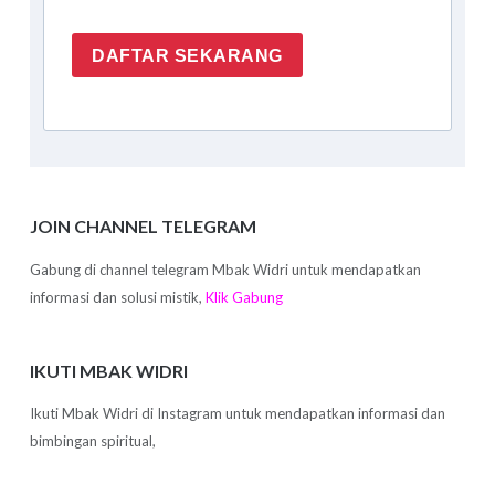
DAFTAR SEKARANG
JOIN CHANNEL TELEGRAM
Gabung di channel telegram Mbak Widri untuk mendapatkan
informasi dan solusi mistik,
Klik Gabung
IKUTI MBAK WIDRI
Ikuti Mbak Widri di Instagram untuk mendapatkan informasi dan
bimbingan spiritual,