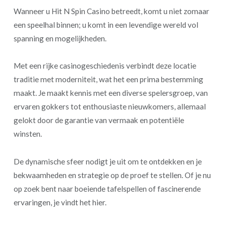
Wanneer u Hit N Spin Casino betreedt, komt u niet zomaar
een speelhal binnen; u komt in een levendige wereld vol
spanning en mogelijkheden.
Met een rijke casinogeschiedenis verbindt deze locatie
traditie met moderniteit, wat het een prima bestemming
maakt. Je maakt kennis met een diverse spelersgroep, van
ervaren gokkers tot enthousiaste nieuwkomers, allemaal
gelokt door de garantie van vermaak en potentiële
winsten.
De dynamische sfeer nodigt je uit om te ontdekken en je
bekwaamheden en strategie op de proef te stellen. Of je nu
op zoek bent naar boeiende tafelspellen of fascinerende
ervaringen, je vindt het hier.