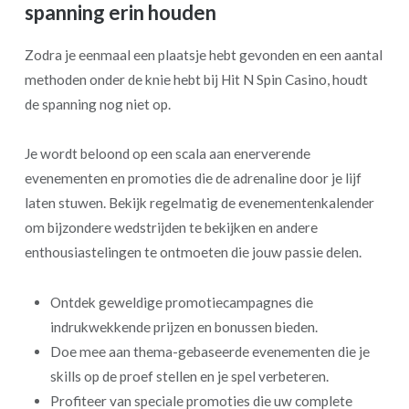
spanning erin houden
Zodra je eenmaal een plaatsje hebt gevonden en een aantal
methoden onder de knie hebt bij Hit N Spin Casino, houdt
de spanning nog niet op.
Je wordt beloond op een scala aan enerverende
evenementen en promoties die de adrenaline door je lijf
laten stuwen. Bekijk regelmatig de evenementenkalender
om bijzondere wedstrijden te bekijken en andere
enthousiastelingen te ontmoeten die jouw passie delen.
Ontdek geweldige promotiecampagnes die
indrukwekkende prijzen en bonussen bieden.
Doe mee aan thema-gebaseerde evenementen die je
skills op de proef stellen en je spel verbeteren.
Profiteer van speciale promoties die uw complete