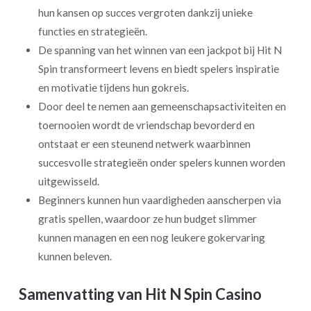
hun kansen op succes vergroten dankzij unieke
functies en strategieën.
De spanning van het winnen van een jackpot bij Hit N
Spin transformeert levens en biedt spelers inspiratie
en motivatie tijdens hun gokreis.
Door deel te nemen aan gemeenschapsactiviteiten en
toernooien wordt de vriendschap bevorderd en
ontstaat er een steunend netwerk waarbinnen
succesvolle strategieën onder spelers kunnen worden
uitgewisseld.
Beginners kunnen hun vaardigheden aanscherpen via
gratis spellen, waardoor ze hun budget slimmer
kunnen managen en een nog leukere gokervaring
kunnen beleven.
Samenvatting van Hit N Spin Casino