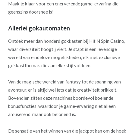
Maak je klaar voor een enerverende game-ervaring die
geenszins doorsnee is!
Allerlei gokautomaten
Ontdek meer dan honderd gokkasten bij Hit N Spin Casino,
waar diversiteit hoogtij viert. Je stapt in een levendige
wereld van eindeloze mogelijkheden, elk met exclusieve
gokkastthema’s die aan elke stijl voldoen.
Van de magische wereld van fantasy tot de spanning van
avontuur, er is altijd wel iets dat je creativiteit prikkelt.
Bovendien zitten deze machines boordevol boeiende
bonusfuncties, waardoor je game-ervaring niet alleen
amuserend, maar ook belonend is.
De sensatie van het winnen van die jackpot kan om de hoek