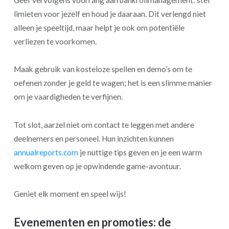
limieten voor jezelf en houd je daaraan. Dit verlengd niet
alleen je speeltijd, maar helpt je ook om potentiële
verliezen te voorkomen.
Maak gebruik van kosteloze spellen en demo’s om te
oefenen zonder je geld te wagen; het is een slimme manier
om je vaardigheden te verfijnen.
Tot slot, aarzel niet om contact te leggen met andere
deelnemers en personeel. Hun inzichten kunnen
annualreports.com
je nuttige tips geven en je een warm
welkom geven op je opwindende game-avontuur.
Geniet elk moment en speel wijs!
Evenementen en promoties: de