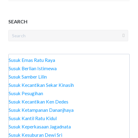
SEARCH
Search
for:
Susuk Emas Ratu Raya
Susuk Berlian Istimewa
Susuk Samber Lilin
Susuk Kecantikan Sekar Kinasih
Susuk Pesugihan
Susuk Kecantikan Ken Dedes
Susuk Ketampanan Dananjhaya
Susuk Kantil Ratu Kidul
Susuk Keperkasaan Jagadnata
Susuk Kesuburan Dewi Sri