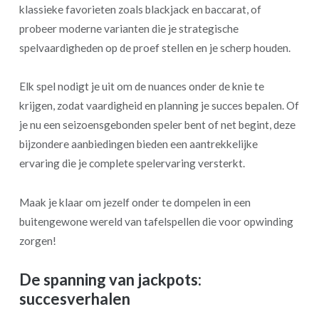
klassieke favorieten zoals blackjack en baccarat, of
probeer moderne varianten die je strategische
spelvaardigheden op de proef stellen en je scherp houden.
Elk spel nodigt je uit om de nuances onder de knie te
krijgen, zodat vaardigheid en planning je succes bepalen. Of
je nu een seizoensgebonden speler bent of net begint, deze
bijzondere aanbiedingen bieden een aantrekkelijke
ervaring die je complete spelervaring versterkt.
Maak je klaar om jezelf onder te dompelen in een
buitengewone wereld van tafelspellen die voor opwinding
zorgen!
De spanning van jackpots:
succesverhalen