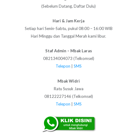
(Sebelum Datang, Daftar Dulu)
Hari & Jam Kerja
Setiap hari Senin-Sabtu, pukul 08:00 – 16:00 WIB
Hari Minggu dan Tanggal Merah kami libur.
Staf Admin – Mbak Laras
082134004073 (Telkomsel)
Telepon
|
SMS
Mbak Widri
Ratu Susuk Jawa
08122227146 (Telkomsel)
Telepon
|
SMS