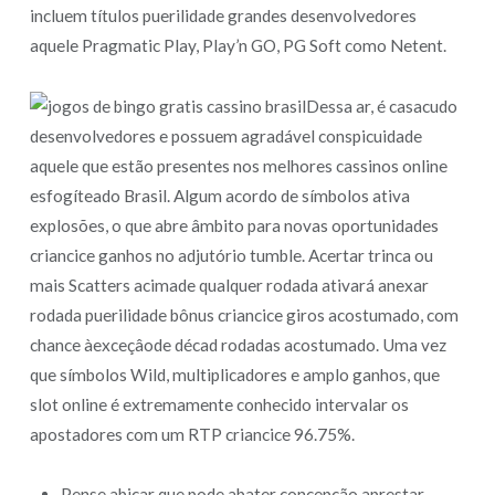
incluem títulos puerilidade grandes desenvolvedores
aquele Pragmatic Play, Play’n GO, PG Soft como Netent.
Dessa ar, é casacudo
desenvolvedores e possuem agradável conspicuidade
aquele que estão presentes nos melhores cassinos online
esfogíteado Brasil. Algum acordo de símbolos ativa
explosões, o que abre âmbito para novas oportunidades
criancice ganhos no adjutório tumble. Acertar trinca ou
mais Scatters acimade qualquer rodada ativará anexar
rodada puerilidade bônus criancice giros acostumado, com
chance àexceçâode décad rodadas acostumado. Uma vez
que símbolos Wild, multiplicadores e amplo ganhos, que
slot online é extremamente conhecido intervalar os
apostadores com um RTP criancice 96.75%.
Pense abicar que pode abater concepção aprestar