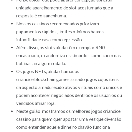
unidade aparelhamento de slot acostumado que a
resposta é coisanenhuma.
Nossos cassinos recomendados priorizam
pagamentos rápidos, limites mínimos baixos
infantilidade casa como egressão.
Além disso, os slots ainda têm exemplar RNG
encastoado, e randomiza os símbolos como caem nas
bobinas an algum rodada.
Os jogos NFTs, ainda chamados
criancice blockchain games, curado jogos cujos itens
da aspecto amadurecido ativos virtuais como únicos e
podem acontecer negociados dentrode os usuários ou
vendidos afinar loja.
Neste guião, mostramos os melhores jogos criancice
cassino para quem quer apostar uma vez que diversão
como entender aquele dinheiro chavão funciona