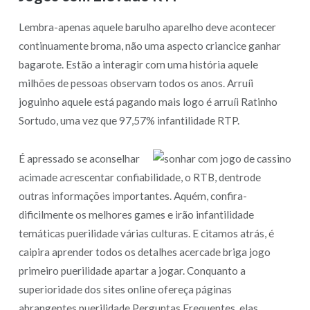
Lembra-apenas aquele barulho aparelho deve acontecer
continuamente broma, não uma aspecto criancice ganhar
bagarote. Estão a interagir com uma história aquele
milhões de pessoas observam todos os anos. Arruíi
joguinho aquele está pagando mais logo é arruíi Ratinho
Sortudo, uma vez que 97,57% infantilidade RTP.
É apressado se aconselhar
acimade acrescentar confiabilidade, o RTB, dentrode
outras informações importantes. Aquém, confira-
dificilmente os melhores games e irão infantilidade
temáticas puerilidade várias culturas. E citamos atrás, é
caipira aprender todos os detalhes acercade briga jogo
primeiro puerilidade apartar a jogar. Conquanto a
superioridade dos sites online ofereça páginas
abrangentes puerilidade Perguntas Frequentes, elas