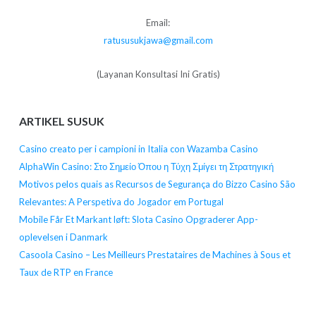
Email:
ratususukjawa@gmail.com
(Layanan Konsultasi Ini Gratis)
ARTIKEL SUSUK
Casino creato per i campioni in Italia con Wazamba Casino
AlphaWin Casino: Στο Σημείο Όπου η Τύχη Σμίγει τη Στρατηγική
Motivos pelos quais as Recursos de Segurança do Bizzo Casino São
Relevantes: A Perspetiva do Jogador em Portugal
Mobile Får Et Markant løft: Slota Casino Opgraderer App-
oplevelsen i Danmark
Casoola Casino – Les Meilleurs Prestataires de Machines à Sous et
Taux de RTP en France