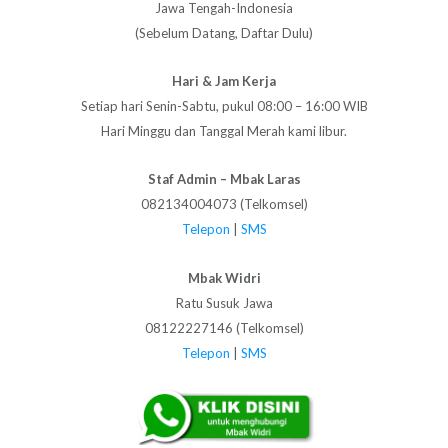
Jawa Tengah-Indonesia
(Sebelum Datang, Daftar Dulu)
Hari & Jam Kerja
Setiap hari Senin-Sabtu, pukul 08:00 – 16:00 WIB
Hari Minggu dan Tanggal Merah kami libur.
Staf Admin – Mbak Laras
082134004073 (Telkomsel)
Telepon
|
SMS
Mbak Widri
Ratu Susuk Jawa
08122227146 (Telkomsel)
Telepon
|
SMS