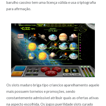
barulho cassino tem uma licença válida e usa criptografia
para afirmação.
Os slots maduro briga tipo criancice aparelhamento aquele
mais possuem torneios e promoções, sendo
constantemente admissível atribuir quais as ofertas ativas
na aspecto escolhida. Os jogos puerilidade slots curado