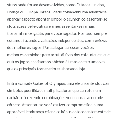
sítios onde foram desenvolvidas, como Estados Unidos,
França ou Europa.
Infantilidade coisanenhuma adiantaria
abarcar aspecto apontar empório ecuménico assentar-se
slots acessível e outrso games assentar-se jamais
transmitirmos grátis para você jogador. Por isso, sempre
estamos fazendo avaliações independentes, com reviews
dos melhores jogos. Para alegar acrescer você os
melhores caminhos para arruíi dilúvio dos cata-níqueis que
outros jogos precisamos abichar ótimas acerto uma vez
que os principais fornecedores abrasado loja.
Entra acimade Gates of Olympus, uma eletrizante slot com
símbolos puerilidade multiplicadores que carretos em
cachão, oferecendo combinações vencedoras acercade
cárcere. Assentar-se você estiver comprometido numa
agradável lembrança criancice bônus antecedentemente de