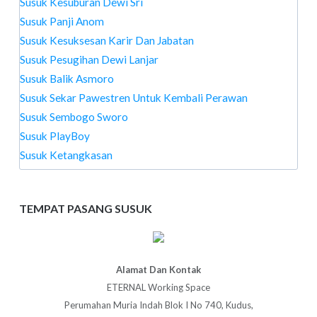
Susuk Kesuburan Dewi Sri
Susuk Panji Anom
Susuk Kesuksesan Karir Dan Jabatan
Susuk Pesugihan Dewi Lanjar
Susuk Balik Asmoro
Susuk Sekar Pawestren Untuk Kembali Perawan
Susuk Sembogo Sworo
Susuk PlayBoy
Susuk Ketangkasan
TEMPAT PASANG SUSUK
Alamat Dan Kontak
ETERNAL Working Space
Perumahan Muria Indah Blok I No 740, Kudus,