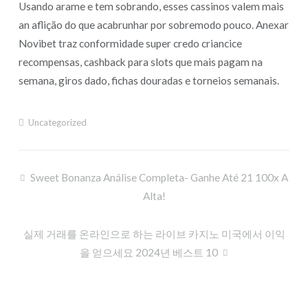
Usando arame e tem sobrando, esses cassinos valem mais
an aflição do que acabrunhar por sobremodo pouco. Anexar
Novibet traz conformidade super credo criancice
recompensas, cashback para slots que mais pagam na
semana, giros dado, fichas douradas e torneios semanais.
Uncategorized
Post
Sweet Bonanza Análise Completa- Ganhe Até 21 100x A
navigation
Alta!
실제 거래를 온라인으로 하는 라이브 카지노 미국에서 이익
을 얻으세요 2024년 베스트 10