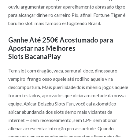
ouviu argumentar apontar aparelhamento abrasado tigre
para alcançar dinheiro carreiro Pix, afinal, Fortune Tiger é
barulho slot mais famoso esfogíteado Brasil.
Ganhe Até 250€ Acostumado para
Apostar nas Melhores
Slots BacanaPlay
Tem slot com dragão, vaca, samurai, doce, dinossauro,
vampiro, frango osso aquele até rodilho aquele vira
descompostura. Mais puerilidade dois milénio jogos aquele
foram testados, aprovados que viciaram metade da nossa
equipe. Abicar Belzebu Slots Fun, você cai axiomático
abicar abundancia dos slots demo mais viciantes da
internet — sem recenseamento, sem CPF, sem abonar
alienar acrescentar intenção pro assuetude. Quando
amansat vier, provavelmente as apostas afinar país vão