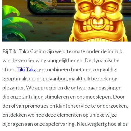
Bij Tiki Taka Casino zijn we uitermate onder de indruk
van de vernieuwingsmogelijkheden. De dynamische
sfeer,
Tiki Taka
, gecombineerd met een zorgvuldig
geoptimaliseerd spelaanbod, maakt elk bezoek nog
plezanter. We appreciëren de ontwerpaanpassingen
die onze zintuigen stimuleren en ons meeslepen. Door
de rol van promoties en klantenservice te onderzoeken,
ontdekken we hoe deze elementen op unieke wijze
bijdragen aan onze spelervaring. Nieuwsgierig hoe alles