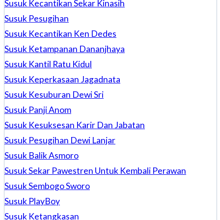
Susuk Kecantikan Sekar Kinasih
Susuk Pesugihan
Susuk Kecantikan Ken Dedes
Susuk Ketampanan Dananjhaya
Susuk Kantil Ratu Kidul
Susuk Keperkasaan Jagadnata
Susuk Kesuburan Dewi Sri
Susuk Panji Anom
Susuk Kesuksesan Karir Dan Jabatan
Susuk Pesugihan Dewi Lanjar
Susuk Balik Asmoro
Susuk Sekar Pawestren Untuk Kembali Perawan
Susuk Sembogo Sworo
Susuk PlayBoy
Susuk Ketangkasan