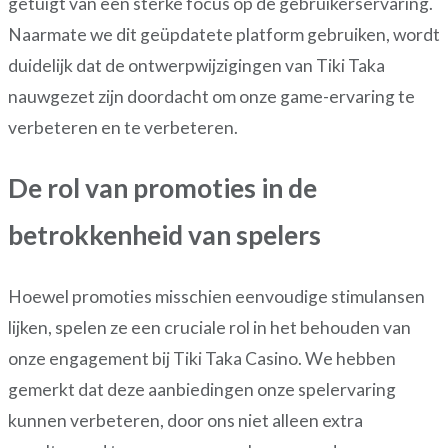
getuigt van een sterke focus op de gebruikerservaring.
Naarmate we dit geüpdatete platform gebruiken, wordt
duidelijk dat de ontwerpwijzigingen van Tiki Taka
nauwgezet zijn doordacht om onze game-ervaring te
verbeteren en te verbeteren.
De rol van promoties in de
betrokkenheid van spelers
Hoewel promoties misschien eenvoudige stimulansen
lijken, spelen ze een cruciale rol in het behouden van
onze engagement bij Tiki Taka Casino. We hebben
gemerkt dat deze aanbiedingen onze spelervaring
kunnen verbeteren, door ons niet alleen extra