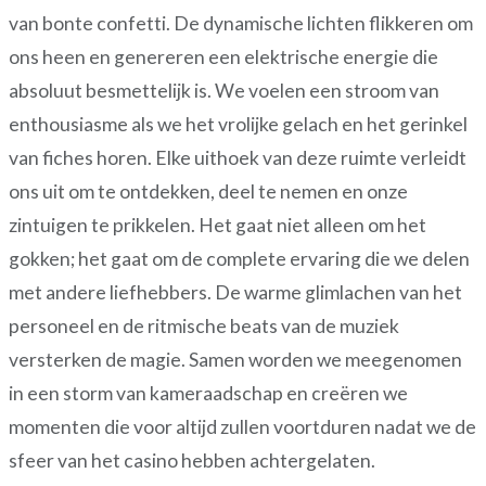
van bonte confetti. De dynamische lichten flikkeren om
ons heen en genereren een elektrische energie die
absoluut besmettelijk is. We voelen een stroom van
enthousiasme als we het vrolijke gelach en het gerinkel
van fiches horen. Elke uithoek van deze ruimte verleidt
ons uit om te ontdekken, deel te nemen en onze
zintuigen te prikkelen. Het gaat niet alleen om het
gokken; het gaat om de complete ervaring die we delen
met andere liefhebbers. De warme glimlachen van het
personeel en de ritmische beats van de muziek
versterken de magie. Samen worden we meegenomen
in een storm van kameraadschap en creëren we
momenten die voor altijd zullen voortduren nadat we de
sfeer van het casino hebben achtergelaten.