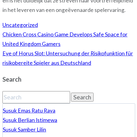
en is het duidelijk dat ze streven naar voortreffelijkheid
in het leveren van een ongeëvenaarde spelervaring.
Uncategorized
Chicken Cross Casino Game Develops Safe Space for
Post
United Kingdom Gamers
navigation
Eye of Horus Slot: Untersuchung der Risikofunktion für
risikobereite Spieler aus Deutschland
Search
Search
for:
Susuk Emas Ratu Raya
Susuk Berlian Istimewa
Susuk Samber Lilin