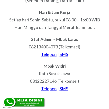
(Sebelum Datang, Daftar Dulu)
Hari & Jam Kerja
Setiap hari Senin-Sabtu, pukul 08:00 – 16:00 WIB
Hari Minggu dan Tanggal Merah kami libur.
Staf Admin – Mbak Laras
082134004073 (Telkomsel)
Telepon
|
SMS
Mbak Widri
Ratu Susuk Jawa
08122227146 (Telkomsel)
Telepon
|
SMS