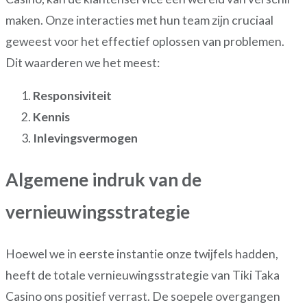
maken. Onze interacties met hun team zijn cruciaal
geweest voor het effectief oplossen van problemen.
Dit waarderen we het meest:
Responsiviteit
Kennis
Inlevingsvermogen
Algemene indruk van de
vernieuwingsstrategie
Hoewel we in eerste instantie onze twijfels hadden,
heeft de totale vernieuwingsstrategie van Tiki Taka
Casino ons positief verrast. De soepele overgangen