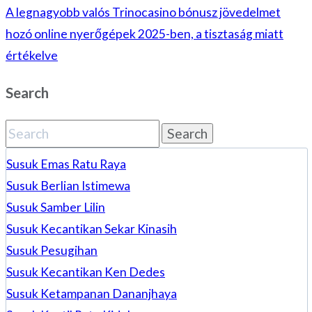
navigation
A legnagyobb valós Trinocasino bónusz jövedelmet
hozó online nyerőgépek 2025-ben, a tisztaság miatt
értékelve
Search
Search
for:
Susuk Emas Ratu Raya
Susuk Berlian Istimewa
Susuk Samber Lilin
Susuk Kecantikan Sekar Kinasih
Susuk Pesugihan
Susuk Kecantikan Ken Dedes
Susuk Ketampanan Dananjhaya