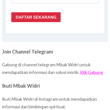
DAFTAR SEKARANG
Join Channel Telegram
Gabung di channel telegram Mbak Widri untuk
mendapatkan informasi dan solusi mistik,
Klik Gabung
Ikuti Mbak Widri
Ikuti Mbak Widri di Instagram untuk mendapatkan
informasi dan bimbingan spiritual,