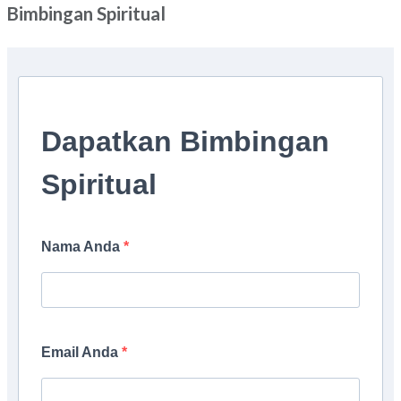
Bimbingan Spiritual
Dapatkan Bimbingan
Spiritual
Nama Anda
Email Anda