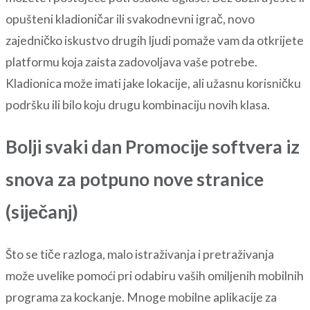
opušteni kladioničar ili svakodnevni igrač, novo
zajedničko iskustvo drugih ljudi pomaže vam da otkrijete
platformu koja zaista zadovoljava vaše potrebe.
Kladionica može imati jake lokacije, ali užasnu korisničku
podršku ili bilo koju drugu kombinaciju novih klasa.
Bolji svaki dan Promocije softvera iz
snova za potpuno nove stranice
(siječanj)
Što se tiče razloga, malo istraživanja i pretraživanja
može uvelike pomoći pri odabiru vaših omiljenih mobilnih
programa za kockanje. Mnoge mobilne aplikacije za