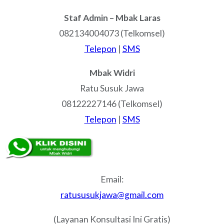
Staf Admin – Mbak Laras
082134004073 (Telkomsel)
Telepon
|
SMS
Mbak Widri
Ratu Susuk Jawa
08122227146 (Telkomsel)
Telepon
|
SMS
Email:
ratususukjawa@gmail.com
(Layanan Konsultasi Ini Gratis)