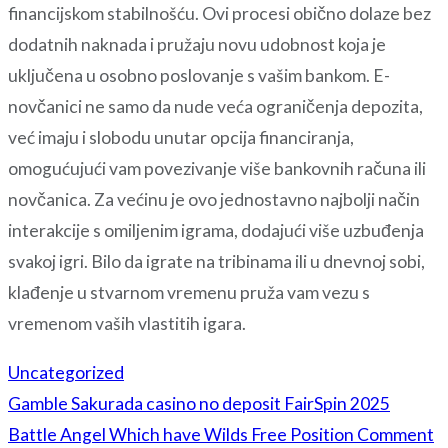
financijskom stabilnošću. Ovi procesi obično dolaze bez
dodatnih naknada i pružaju novu udobnost koja je
uključena u osobno poslovanje s vašim bankom. E-
novčanici ne samo da nude veća ograničenja depozita,
već imaju i slobodu unutar opcija financiranja,
omogućujući vam povezivanje više bankovnih računa ili
novčanica. Za većinu je ovo jednostavno najbolji način
interakcije s omiljenim igrama, dodajući više uzbuđenja
svakoj igri. Bilo da igrate na tribinama ili u dnevnoj sobi,
klađenje u stvarnom vremenu pruža vam vezu s
vremenom vaših vlastitih igara.
Uncategorized
Gamble Sakurada casino no deposit FairSpin 2025
Post
Battle Angel Which have Wilds Free Position Comment