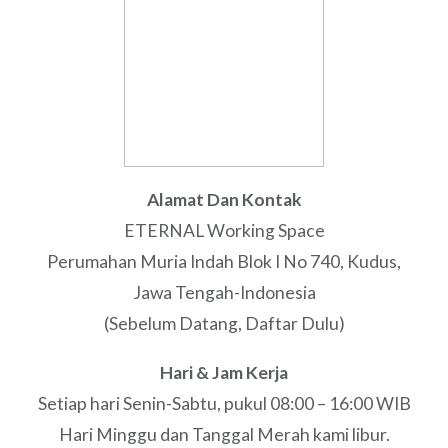
Alamat Dan Kontak
ETERNAL Working Space
Perumahan Muria Indah Blok I No 740, Kudus,
Jawa Tengah-Indonesia
(Sebelum Datang, Daftar Dulu)
Hari & Jam Kerja
Setiap hari Senin-Sabtu, pukul 08:00 – 16:00 WIB
Hari Minggu dan Tanggal Merah kami libur.