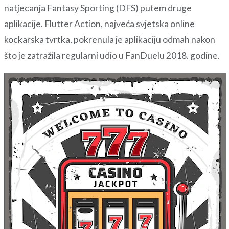
natjecanja Fantasy Sporting (DFS) putem druge
aplikacije. Flutter Action, najveća svjetska online
kockarska tvrtka, pokrenula je aplikaciju odmah nakon
što je zatražila regularni udio u FanDuelu 2018. godine.