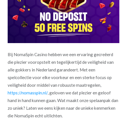
Bij NomaSpin Casino hebben we een ervaring gecreëerd
die plezier vooropstelt en tegelijkertijd de veiligheid van
alle gokkers in Nederland garandeert. Met een
spelcollectie voor elke voorkeur en een sterke focus op
veiligheid door middel van robuuste maatregelen,
https://nomasspin.nl/
, geloven we dat plezier en geloof
hand in hand kunnen gaan. Wat maakt onze spelaanpak dan
zo uniek? Laten we eens kijken naar de unieke kenmerken
die NomaSpin echt uitlichten.