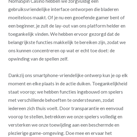
NomaSpin Casino hebben we zorgvuldig een
gebruiksvriendelijke interface ontworpen die bladeren
moeiteloos maakt. Of je nu een geoefende gamer bent of
een beginner, je zult de lay-out van ons platform helder en
toegankelijk vinden. We hebben ervoor gezorgd dat de
belangrijkste functies makkelijk te bereiken zijn, zodat we
ons kunnen concentreren op wat er echt toe doet: de
opwinding van de spellen zelf.
Dankzij ons smartphone-vriendelijke ontwerp kun je op elk
moment en elke plaats in de actie duiken. Toegankelijkheid
staat voorop; we hebben functies ingebouwd om spelers
met verschillende behoeften te ondersteunen, zodat
iedereen zich thuis voelt. Door transparantie en eenvoud
voorop te stellen, betrekken we onze spelers volledig en
versterken we onze toewijding aan een beschermde en
plezierige game-omgeving. Doe mee en ervaar het