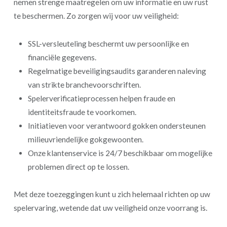
nemen strenge maatregelen om uw informatie en uw rust
te beschermen. Zo zorgen wij voor uw veiligheid:
SSL-versleuteling beschermt uw persoonlijke en
financiële gegevens.
Regelmatige beveiligingsaudits garanderen naleving
van strikte branchevoorschriften.
Spelerverificatieprocessen helpen fraude en
identiteitsfraude te voorkomen.
Initiatieven voor verantwoord gokken ondersteunen
milieuvriendelijke gokgewoonten.
Onze klantenservice is 24/7 beschikbaar om mogelijke
problemen direct op te lossen.
Met deze toezeggingen kunt u zich helemaal richten op uw
spelervaring, wetende dat uw veiligheid onze voorrang is.