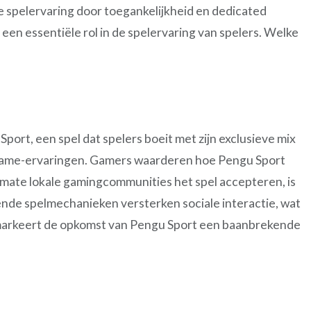
 spelervaring door toegankelijkheid en dedicated
n essentiële rol in de spelervaring van spelers. Welke
rt, een spel dat spelers boeit met zijn exclusieve mix
e game-ervaringen. Gamers waarderen hoe Pengu Sport
mate lokale gamingcommunities het spel accepteren, is
ende spelmechanieken versterken sociale interactie, wat
, markeert de opkomst van Pengu Sport een baanbrekende