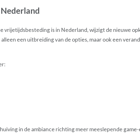
n Nederland
e vrijetijdsbesteding is in Nederland, wijzigt de nieuwe o
lleen een uitbreiding van de opties, maar ook een verand
er:
huiving in de ambiance richting meer meeslepende game-