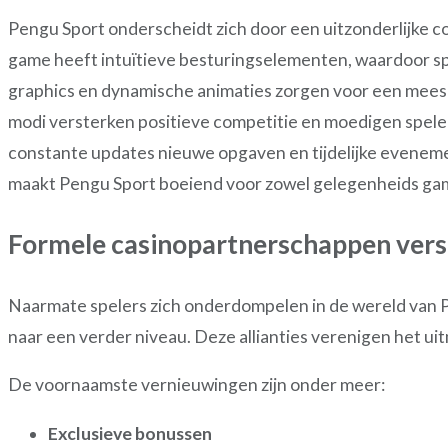
Pengu Sport onderscheidt zich door een uitzonderlijke
game heeft intuïtieve besturingselementen, waardoor sp
graphics en dynamische animaties zorgen voor een meesle
modi versterken positieve competitie en moedigen speler
constante updates nieuwe opgaven en tijdelijke eveneme
maakt Pengu Sport boeiend voor zowel gelegenheids gam
Formele casinopartnerschappen verst
Naarmate spelers zich onderdompelen in de wereld van Pe
naar een verder niveau. Deze allianties verenigen het 
De voornaamste vernieuwingen zijn onder meer:
Exclusieve bonussen