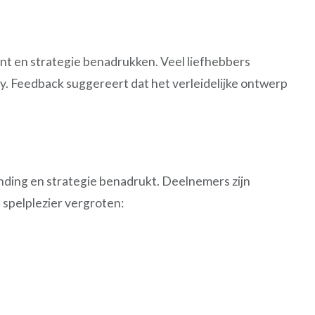
nt en strategie benadrukken. Veel liefhebbers
 Feedback suggereert dat het verleidelijke ontwerp
nding en strategie benadrukt. Deelnemers zijn
spelplezier vergroten: