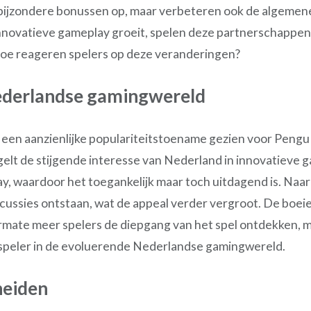
bijzondere bonussen op, maar verbeteren ook de algemene
ovatieve gameplay groeit, spelen deze partnerschappen ee
hoe reageren spelers op deze veranderingen?
ederlandse gamingwereld
n aanzienlijke populariteitstoename gezien voor Pengu Spo
gelt de stijgende interesse van Nederland in innovatiev
 waardoor het toegankelijk maar toch uitdagend is. Naar
cussies ontstaan, wat de appeal verder vergroot. De boei
aarmate meer spelers de diepgang van het spel ontdekken
ke speler in de evoluerende Nederlandse gamingwereld.
heiden