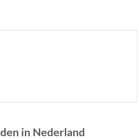
eden in Nederland