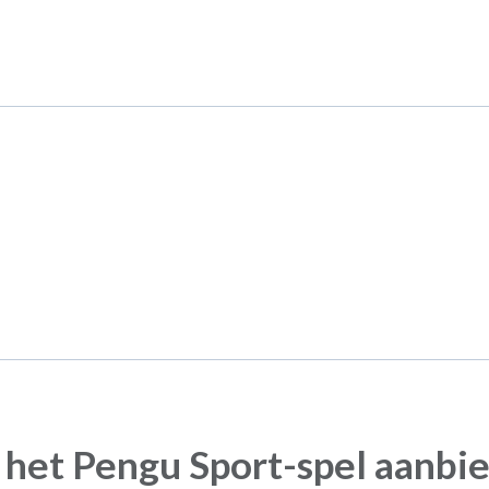
e het Pengu Sport-spel aanbi