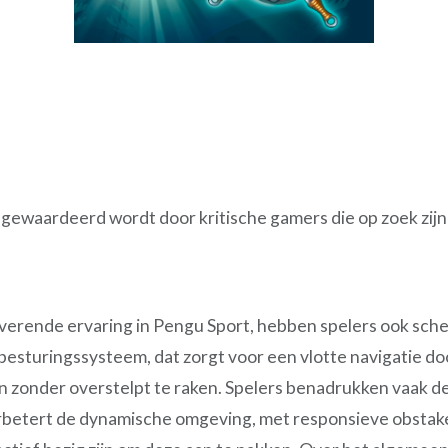
ewaardeerd wordt door kritische gamers die op zoek zijn 
erende ervaring in Pengu Sport, hebben spelers ook sche
besturingssysteem, dat zorgt voor een vlotte navigatie do
ven zonder overstelpt te raken. Spelers benadrukken vaak
betert de dynamische omgeving, met responsieve obstakel