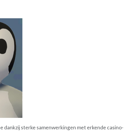
de dankzij sterke samenwerkingen met erkende casino-