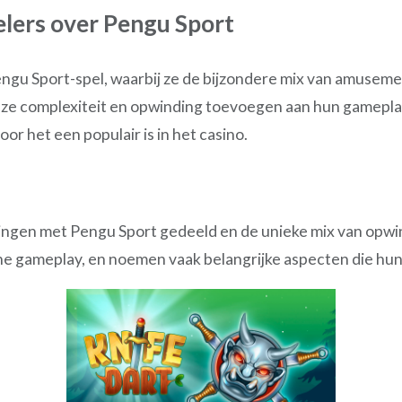
elers over Pengu Sport
gu Sport-spel, waarbij ze de bijzondere mix van amuseme
 complexiteit en opwinding toevoegen aan hun gameplay.
r het een populair is in het casino.
ingen met Pengu Sport gedeeld en de unieke mix van opwi
 gameplay, en noemen vaak belangrijke aspecten die hun 