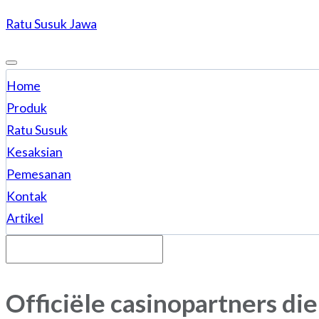
Skip
Ratu Susuk Jawa
to
content
Home
Produk
Ratu Susuk
Kesaksian
Pemesanan
Kontak
Artikel
Officiële casinopartners di