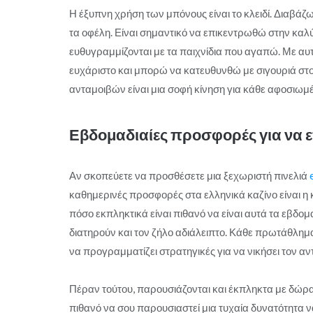
Η έξυπνη χρήση των μπόνους είναι το κλειδί. Διαβάζ
τα οφέλη. Είναι σημαντικό να επικεντρωθώ στην κα
ευθυγραμμίζονται με τα παιχνίδια που αγαπώ. Με αυτ
ευχάριστο και μπορώ να κατευθυνθώ με σιγουριά στο
ανταμοιβών είναι μια σοφή κίνηση για κάθε αφοσιωμέν
Εβδομαδιαίες προσφορές για να ε
Αν σκοπεύετε να προσθέσετε μια ξεχωριστή πινελιά
καθημερινές προσφορές στα ελληνικά καζίνο είναι 
πόσο εκπληκτικά είναι πιθανό να είναι αυτά τα εβδο
διατηρούν και τον ζήλο αδιάλειπτο. Κάθε πρωτάθλημα
να προγραμματίζει στρατηγικές για να νικήσει τον αν
Πέραν τούτου, παρουσιάζονται και έκπληκτα με δώρα 
πιθανό να σου παρουσιαστεί μια τυχαία δυνατότητα να