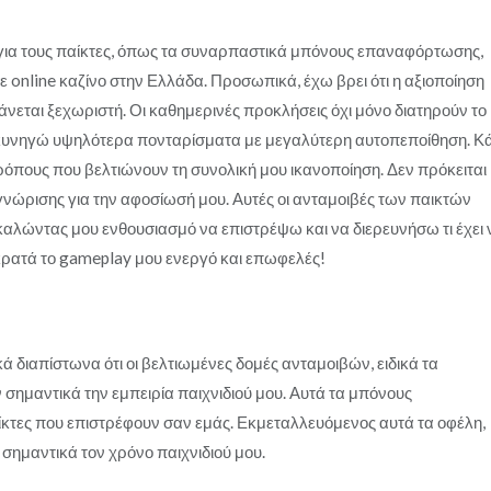
α για τους παίκτες, όπως τα συναρπαστικά μπόνους επαναφόρτωσης,
ε online καζίνο στην Ελλάδα. Προσωπικά, έχω βρει ότι η αξιοποίηση
εται ξεχωριστή. Οι καθημερινές προκλήσεις όχι μόνο διατηρούν το
κυνηγώ υψηλότερα πονταρίσματα με μεγαλύτερη αυτοπεποίθηση. Κ
όπους που βελτιώνουν τη συνολική μου ικανοποίηση. Δεν πρόκειται
γνώρισης για την αφοσίωσή μου. Αυτές οι ανταμοιβές των παικτών
οκαλώντας μου ενθουσιασμό να επιστρέψω και να διερευνήσω τι έχει 
 κρατά το gameplay μου ενεργό και επωφελές!
ά διαπίστωνα ότι οι βελτιωμένες δομές ανταμοιβών, ειδικά τα
ημαντικά την εμπειρία παιχνιδιού μου. Αυτά τα μπόνους
κτες που επιστρέφουν σαν εμάς. Εκμεταλλευόμενος αυτά τα οφέλη,
σημαντικά τον χρόνο παιχνιδιού μου.