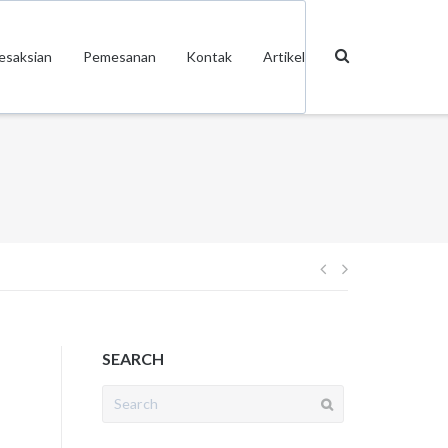
esaksian
Pemesanan
Kontak
Artikel
Post
navigation
SEARCH
Search
for: