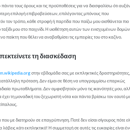
ω πάντα τους όρους και τις προϋποθέσεις για να διασφαλίσω ότι αυξ
λύτερη επιλογή επιβραβεύσεων, επιλέγοντας μπόνους που
όν τον τρόπο, κάθε στροφή ή παρτίδα που παίζω μου αισθάνεται πιο
 ταξίδι μου στο παιχνίδι. Η υιοθέτηση αυτών των ενισχυμένων δομώ
ο παίκτη που θέλει να αναβαθμίσει τις εμπειρίες του στο καζίνο.
πεκτείνετε τη διασκέδαση
en.wikipedia.org
στην εβδομάδα σας με εκπληκτικές δραστηριότητες,
η κατάλληλη πρόταση. Δεν είμαι σε θέση να υπογραμμίσω επαρκώς
μαδιαία πρωταθλήματα. Δεν αμφισβητούν μόνο τις ικανότητές μου, αλ
 έχει τη μοναδική του ξεχωριστή νότα και πάντα βρίσκω τον εαυτό μ
τίπαλους.
που με διατηρούν σε επαγρύπνηση. Ποτέ δεν είσαι σίγουρος πότε εί
 λάβεις κάτι εκπληκτικό! Η συμμετοχή σε αυτές τις ευκαιρίες είναι έ