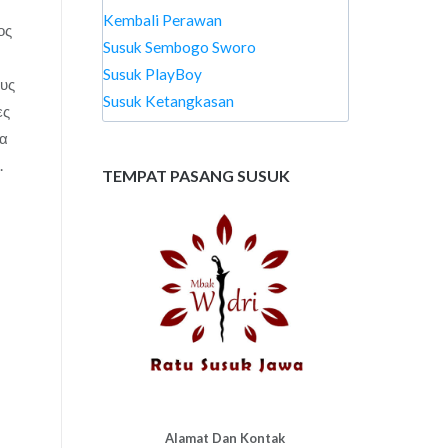
Kembali Perawan
ος
Susuk Sembogo Sworo
Susuk PlayBoy
ους
Susuk Ketangkasan
ες
να
.
TEMPAT PASANG SUSUK
.
Alamat Dan Kontak