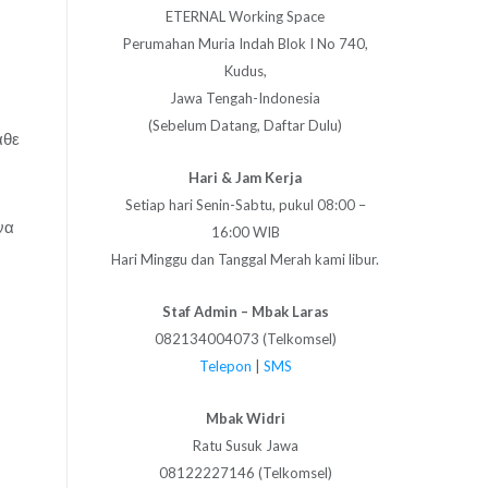
ETERNAL Working Space
Perumahan Muria Indah Blok I No 740,
Kudus,
Jawa Tengah-Indonesia
(Sebelum Datang, Daftar Dulu)
άθε
Hari & Jam Kerja
Setiap hari Senin-Sabtu, pukul 08:00 –
να
16:00 WIB
Hari Minggu dan Tanggal Merah kami libur.
Staf Admin – Mbak Laras
082134004073 (Telkomsel)
Telepon
|
SMS
Mbak Widri
Ratu Susuk Jawa
08122227146 (Telkomsel)