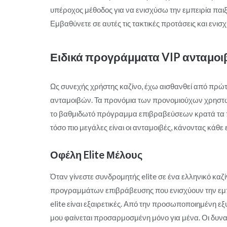
υπέροχος μέθοδος για να ενισχύσω την εμπειρία παιξ
Εμβαθύνετε σε αυτές τις τακτικές προτάσεις και ενισ
Ειδικά προγράμματα VIP ανταμο
Ως συνεχής χρήστης καζίνο, έχω αισθανθεί από πρώ
ανταμοιβών. Τα προνόμια των προνομιούχων χρηστών
το βαθμιδωτό πρόγραμμα επιβραβεύσεων κρατά τα π
τόσο πιο μεγάλες είναι οι ανταμοιβές, κάνοντας κάθε
Οφέλη Elite Μέλους
Όταν γίνεστε συνδρομητής elite σε ένα ελληνικό καζ
προγραμμάτων επιβράβευσης που ενισχύουν την εμπει
elite είναι εξαιρετικές. Από την προσωποποιημένη ε
μου φαίνεται προσαρμοσμένη μόνο για μένα. Οι δυν