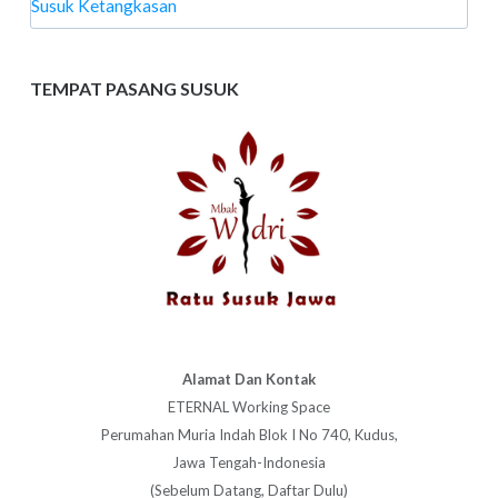
Susuk Ketangkasan
TEMPAT PASANG SUSUK
Alamat Dan Kontak
ETERNAL Working Space
Perumahan Muria Indah Blok I No 740, Kudus,
Jawa Tengah-Indonesia
(Sebelum Datang, Daftar Dulu)