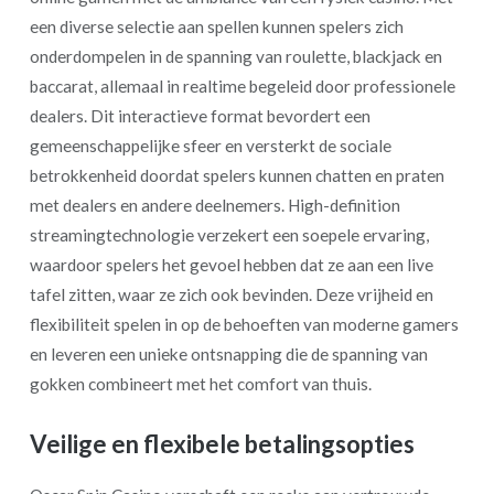
een diverse selectie aan spellen kunnen spelers zich
onderdompelen in de spanning van roulette, blackjack en
baccarat, allemaal in realtime begeleid door professionele
dealers. Dit interactieve format bevordert een
gemeenschappelijke sfeer en versterkt de sociale
betrokkenheid doordat spelers kunnen chatten en praten
met dealers en andere deelnemers. High-definition
streamingtechnologie verzekert een soepele ervaring,
waardoor spelers het gevoel hebben dat ze aan een live
tafel zitten, waar ze zich ook bevinden. Deze vrijheid en
flexibiliteit spelen in op de behoeften van moderne gamers
en leveren een unieke ontsnapping die de spanning van
gokken combineert met het comfort van thuis.
Veilige en flexibele betalingsopties