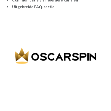
Uitgebreide FAQ-sectie