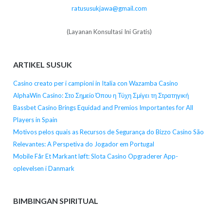
ratususukjawa@gmail.com
(Layanan Konsultasi Ini Gratis)
ARTIKEL SUSUK
Casino creato per i campioni in Italia con Wazamba Casino
AlphaWin Casino: Στο Σημείο Όπου η Τύχη Σμίγει τη Στρατηγική
Bassbet Casino Brings Equidad and Premios Importantes for All
Players in Spain
Motivos pelos quais as Recursos de Segurança do Bizzo Casino São
Relevantes: A Perspetiva do Jogador em Portugal
Mobile Får Et Markant løft: Slota Casino Opgraderer App-
oplevelsen i Danmark
BIMBINGAN SPIRITUAL