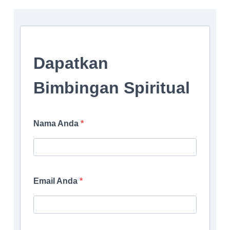
Dapatkan
Bimbingan Spiritual
Nama Anda
Email Anda