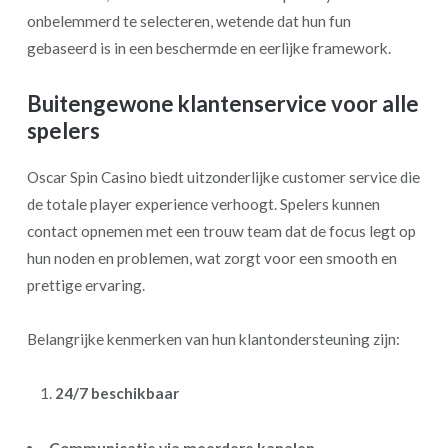
onbelemmerd te selecteren, wetende dat hun fun
gebaseerd is in een beschermde en eerlijke framework.
Buitengewone klantenservice voor alle
spelers
Oscar Spin Casino biedt uitzonderlijke customer service die
de totale player experience verhoogt. Spelers kunnen
contact opnemen met een trouw team dat de focus legt op
hun noden en problemen, wat zorgt voor een smooth en
prettige ervaring.
Belangrijke kenmerken van hun klantondersteuning zijn:
24/7 beschikbaar
Communicatie via meerdere kanalen