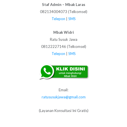
Staf Admin – Mbak Laras
082134004073 (Telkomsel)
Telepon
|
SMS
Mbak Widri
Ratu Susuk Jawa
08122227146 (Telkomsel)
Telepon
|
SMS
Email:
ratususukjawa@gmail.com
(Layanan Konsultasi Ini Gratis)