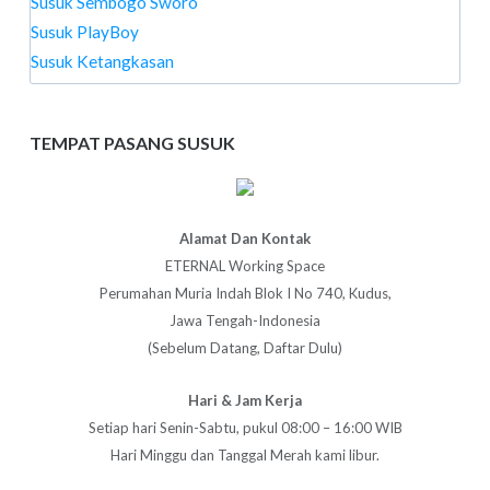
Susuk Sembogo Sworo
Susuk PlayBoy
Susuk Ketangkasan
TEMPAT PASANG SUSUK
Alamat Dan Kontak
ETERNAL Working Space
Perumahan Muria Indah Blok I No 740, Kudus,
Jawa Tengah-Indonesia
(Sebelum Datang, Daftar Dulu)
Hari & Jam Kerja
Setiap hari Senin-Sabtu, pukul 08:00 – 16:00 WIB
Hari Minggu dan Tanggal Merah kami libur.