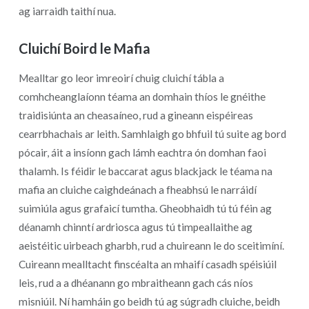
ag iarraidh taithí nua.
Cluichí Boird le Mafia
Mealltar go leor imreoirí chuig cluichí tábla a
comhcheanglaíonn téama an domhain thíos le gnéithe
traidisiúnta an cheasaíneo, rud a gineann eispéireas
cearrbhachais ar leith. Samhlaigh go bhfuil tú suite ag bord
pócair, áit a insíonn gach lámh eachtra ón domhan faoi
thalamh. Is féidir le baccarat agus blackjack le téama na
mafia an cluiche caighdeánach a fheabhsú le narráidí
suimiúla agus grafaicí tumtha. Gheobhaidh tú tú féin ag
déanamh chinntí ardriosca agus tú timpeallaithe ag
aeistéitic uirbeach gharbh, rud a chuireann le do sceitimíní.
Cuireann mealltacht finscéalta an mhaifí casadh spéisiúil
leis, rud a a dhéanann go mbraitheann gach cás níos
misniúil. Ní hamháin go beidh tú ag súgradh cluiche, beidh