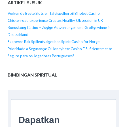
ARTIKEL SUSUK
Verken de Beste Slots en Tafelspellen bij Binobet Casino
Chickenroad experience Creates Healthy Obsession in UK
Bonuskong Casino – Zügige Auszahlungen und Großgewinne in
Deutschland
Skaperne Bak Spilleutvalget hos Spinit Casino for Norge
Prioridade à Segurança: O Honeybetz Casino É Suficientemente
Seguro para os Jogadores Portugueses?
BIMBINGAN SPIRITUAL
Dapatkan