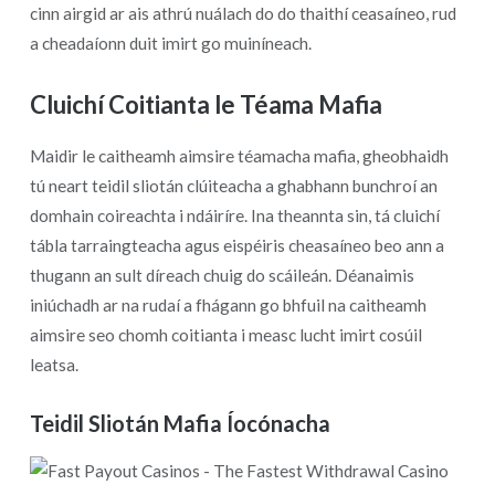
cinn airgid ar ais athrú nuálach do do thaithí ceasaíneo, rud
a cheadaíonn duit imirt go muiníneach.
Cluichí Coitianta le Téama Mafia
Maidir le caitheamh aimsire téamacha mafia, gheobhaidh
tú neart teidil sliotán clúiteacha a ghabhann bunchroí an
domhain coireachta i ndáiríre. Ina theannta sin, tá cluichí
tábla tarraingteacha agus eispéiris cheasaíneo beo ann a
thugann an sult díreach chuig do scáileán. Déanaimis
iniúchadh ar na rudaí a fhágann go bhfuil na caitheamh
aimsire seo chomh coitianta i measc lucht imirt cosúil
leatsa.
Teidil Sliotán Mafia Íocónacha