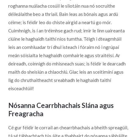
roghanna nuálacha cosúil le sliotáin nua nó socruithe
déileálaithe beo a thriail. Bain leas as bónais agus ardú
céime; is féidir leo do chiste airgid a neartú go mór.
Cuimhnigh, is í an tréimhse gach rud; imir le linn uaireanta
ciúine le haghaidh taithí níos tumtha. Téigh i dteagmháil
leis an comhluadar trí dhul isteach i fóraim nó i ngrúpaí
meán sóisialta le haghaidh comhairle agus straitéisí. Ar
deireadh, coinnigh do mhisneach suas; is féidir le dearcadh
maith do sheisiún a chlaochlú. Glac leis an sceitimíní agus
lig do chruthaitheacht sreabhadh le haghaidh taithí
eisceachtúil!
Nósanna Cearrbhachais Slána agus
Freagracha
Cé gur féidir le corraíl an chearrbhachais a bheith spreagúil,
tá sé tábhachtach tús áite a thabhairt do nósanna sábháilte