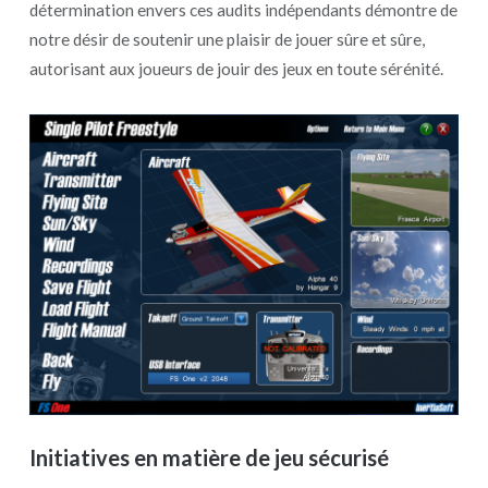
détermination envers ces audits indépendants démontre de
notre désir de soutenir une plaisir de jouer sûre et sûre,
autorisant aux joueurs de jouir des jeux en toute sérénité.
Initiatives en matière de jeu sécurisé