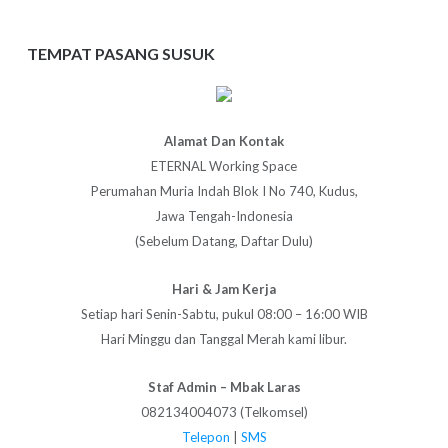
TEMPAT PASANG SUSUK
Alamat Dan Kontak
ETERNAL Working Space
Perumahan Muria Indah Blok I No 740, Kudus,
Jawa Tengah-Indonesia
(Sebelum Datang, Daftar Dulu)
Hari & Jam Kerja
Setiap hari Senin-Sabtu, pukul 08:00 – 16:00 WIB
Hari Minggu dan Tanggal Merah kami libur.
Staf Admin – Mbak Laras
082134004073 (Telkomsel)
Telepon
|
SMS