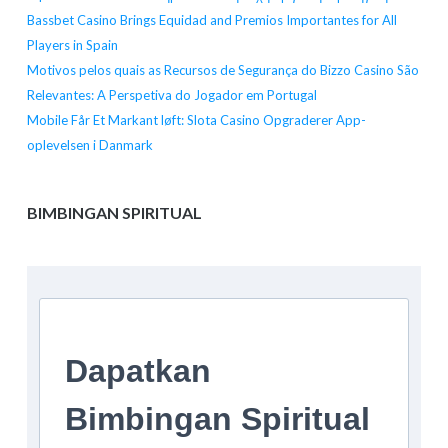
Bassbet Casino Brings Equidad and Premios Importantes for All
Players in Spain
Motivos pelos quais as Recursos de Segurança do Bizzo Casino São
Relevantes: A Perspetiva do Jogador em Portugal
Mobile Får Et Markant løft: Slota Casino Opgraderer App-
oplevelsen i Danmark
BIMBINGAN SPIRITUAL
Dapatkan
Bimbingan Spiritual