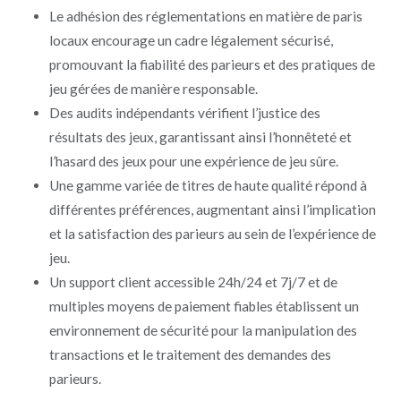
Le adhésion des réglementations en matière de paris
locaux encourage un cadre légalement sécurisé,
promouvant la fiabilité des parieurs et des pratiques de
jeu gérées de manière responsable.
Des audits indépendants vérifient l’justice des
résultats des jeux, garantissant ainsi l’honnêteté et
l’hasard des jeux pour une expérience de jeu sûre.
Une gamme variée de titres de haute qualité répond à
différentes préférences, augmentant ainsi l’implication
et la satisfaction des parieurs au sein de l’expérience de
jeu.
Un support client accessible 24h/24 et 7j/7 et de
multiples moyens de paiement fiables établissent un
environnement de sécurité pour la manipulation des
transactions et le traitement des demandes des
parieurs.