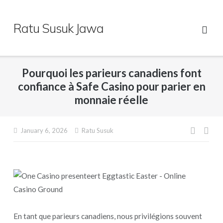
Skip
to
Ratu Susuk Jawa
content
Pourquoi les parieurs canadiens font
confiance à Safe Casino pour parier en
monnaie réelle
Post
January 6, 2026
Ratu Susuk
naviga
En tant que parieurs canadiens, nous privilégions souvent