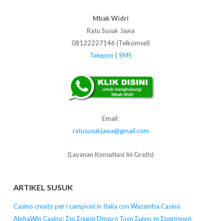
Mbak Widri
Ratu Susuk Jawa
08122227146 (Telkomsel)
Telepon
|
SMS
Email:
ratususukjawa@gmail.com
(Layanan Konsultasi Ini Gratis)
ARTIKEL SUSUK
Casino creato per i campioni in Italia con Wazamba Casino
AlphaWin Casino: Στο Σημείο Όπου η Τύχη Σμίγει τη Στρατηγική