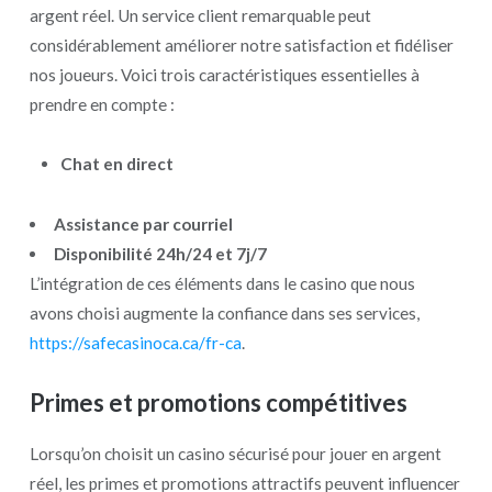
argent réel. Un service client remarquable peut
considérablement améliorer notre satisfaction et fidéliser
nos joueurs. Voici trois caractéristiques essentielles à
prendre en compte :
Chat en direct
Assistance par courriel
Disponibilité 24h/24 et 7j/7
L’intégration de ces éléments dans le casino que nous
avons choisi augmente la confiance dans ses services,
https://safecasinoca.ca/fr-ca
.
Primes et promotions compétitives
Lorsqu’on choisit un casino sécurisé pour jouer en argent
réel, les primes et promotions attractifs peuvent influencer