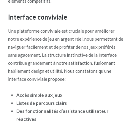
éléments compétitifs.
Interface conviviale
Une plateforme conviviale est cruciale pour améliorer
notre expérience de jeu en argent réel, nous permettant de
naviguer facilement et de profiter de nos jeux préférés
sans agacement. La structure instinctive de la interface
contribue grandement à notre satisfaction, fusionnant
habilement design et utilité. Nous constatons qu’une
interface conviviale propose :
Accès simple aux jeux
Listes de parcours clairs
Des fonctionnalités d’assistance utilisateur
réactives