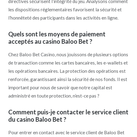
directives sécurisent l’intégrité du jeu. Analysons comment
les dispositions réglementaires favorisent la sécurité et
l’honnêteté des participants dans les activités en ligne.
Quels sont les moyens de paiement
acceptés au casino Baloo Bet ?
Chez Baloo Bet Casino, nous jouissons de plusieurs options
de transaction comme les cartes bancaires, les e-wallets et
les opérations bancaires. La protection des opérations est
renforcée, garantissant ainsi la sécurité de nos fonds. Il est
important pour nous de savoir que notre capital est
administré en toute protection, n’est-ce pas ?
Comment puis-je contacter le service client
du casino Baloo Bet ?
Pour entrer en contact avec le service client de Baloo Bet