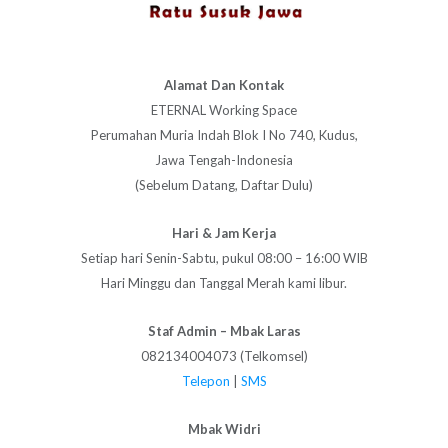
Alamat Dan Kontak
ETERNAL Working Space
Perumahan Muria Indah Blok I No 740, Kudus,
Jawa Tengah-Indonesia
(Sebelum Datang, Daftar Dulu)
Hari & Jam Kerja
Setiap hari Senin-Sabtu, pukul 08:00 – 16:00 WIB
Hari Minggu dan Tanggal Merah kami libur.
Staf Admin – Mbak Laras
082134004073 (Telkomsel)
Telepon
|
SMS
Mbak Widri