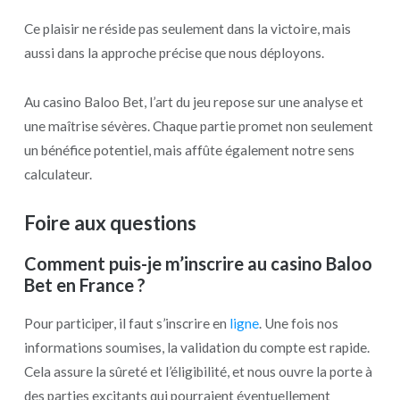
Ce plaisir ne réside pas seulement dans la victoire, mais
aussi dans la approche précise que nous déployons.
Au casino Baloo Bet, l’art du jeu repose sur une analyse et
une maîtrise sévères. Chaque partie promet non seulement
un bénéfice potentiel, mais affûte également notre sens
calculateur.
Foire aux questions
Comment puis-je m’inscrire au casino Baloo
Bet en France ?
Pour participer, il faut s’inscrire en
ligne
. Une fois nos
informations soumises, la validation du compte est rapide.
Cela assure la sûreté et l’éligibilité, et nous ouvre la porte à
des parties excitants qui pourraient éventuellement