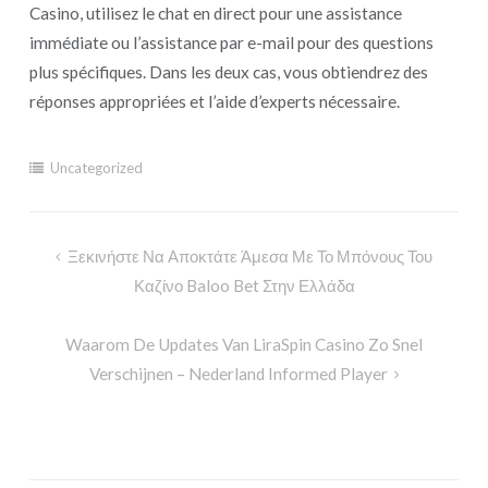
Casino, utilisez le chat en direct pour une assistance
immédiate ou l’assistance par e-mail pour des questions
plus spécifiques. Dans les deux cas, vous obtiendrez des
réponses appropriées et l’aide d’experts nécessaire.
Uncategorized
Post
Ξεκινήστε Να Αποκτάτε Άμεσα Με Το Μπόνους Του
navigation
Καζίνο Baloo Bet Στην Ελλάδα
Waarom De Updates Van LiraSpin Casino Zo Snel
Verschijnen – Nederland Informed Player