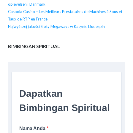
oplevelsen i Danmark
Casoola Casino – Les Meilleurs Prestataires de Machines à Sous et
Taux de RTP en France
Najwyższej jakości Sloty Megaways w Kasynie Dudespin
BIMBINGAN SPIRITUAL
Dapatkan
Bimbingan Spiritual
Nama Anda