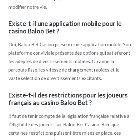
modifier notre vie.
Existe-t-il une application mobile pour le
casino Baloo Bet ?
Oui, Baloo Bet Casino présente une application mobile. Son
plateforme conviviale présente des options qui satisferont
les adeptes de divertissements mobiles. On aime la
parcours lisse, les vitesse de chargement rapides et le
vaste sélection de divertissements excitants.
Existe-t-il des restrictions pour les joueurs
français au casino Baloo Bet ?
Il faut de tenir compte de la législation française relative à
l’éligibilité des joueurs sur Baloo Bet Casino. Bien que
certaines restrictions puissent être mises en place, ces