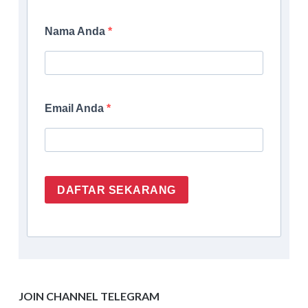
Nama Anda
Email Anda
DAFTAR SEKARANG
JOIN CHANNEL TELEGRAM