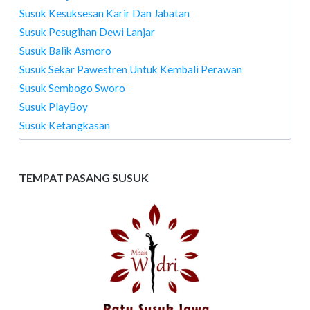
Susuk Kesuksesan Karir Dan Jabatan
Susuk Pesugihan Dewi Lanjar
Susuk Balik Asmoro
Susuk Sekar Pawestren Untuk Kembali Perawan
Susuk Sembogo Sworo
Susuk PlayBoy
Susuk Ketangkasan
TEMPAT PASANG SUSUK