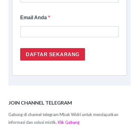
Email Anda
DAFTAR SEKARANG
JOIN CHANNEL TELEGRAM
Gabung di channel telegram Mbak Widri untuk mendapatkan
informasi dan solusi mistik,
Klik Gabung