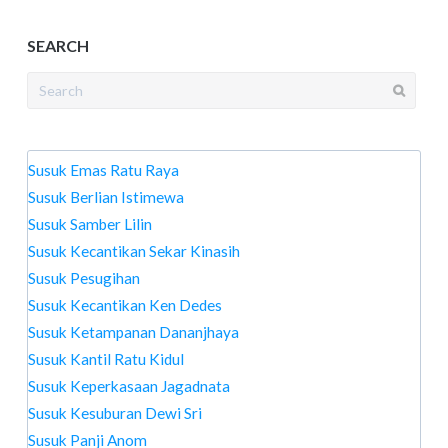
SEARCH
Search
for:
Susuk Emas Ratu Raya
Susuk Berlian Istimewa
Susuk Samber Lilin
Susuk Kecantikan Sekar Kinasih
Susuk Pesugihan
Susuk Kecantikan Ken Dedes
Susuk Ketampanan Dananjhaya
Susuk Kantil Ratu Kidul
Susuk Keperkasaan Jagadnata
Susuk Kesuburan Dewi Sri
Susuk Panji Anom