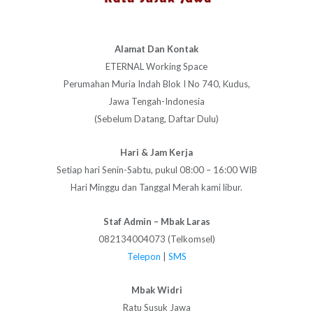
Alamat Dan Kontak
ETERNAL Working Space
Perumahan Muria Indah Blok I No 740, Kudus,
Jawa Tengah-Indonesia
(Sebelum Datang, Daftar Dulu)
Hari & Jam Kerja
Setiap hari Senin-Sabtu, pukul 08:00 – 16:00 WIB
Hari Minggu dan Tanggal Merah kami libur.
Staf Admin – Mbak Laras
082134004073 (Telkomsel)
Telepon
|
SMS
Mbak Widri
Ratu Susuk Jawa