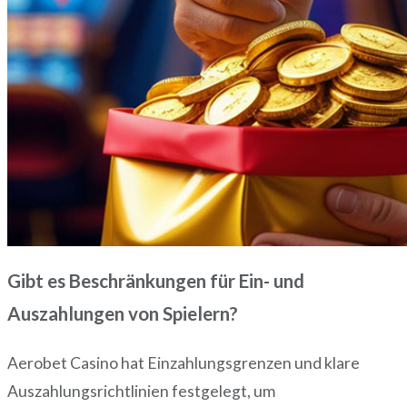
Gibt es Beschränkungen für Ein- und
Auszahlungen von Spielern?
Aerobet Casino hat Einzahlungsgrenzen und klare
Auszahlungsrichtlinien festgelegt, um