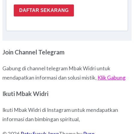
DAFTAR SEKARANG
Join Channel Telegram
Gabung di channel telegram Mbak Widri untuk
mendapatkan informasi dan solusi mistik,
Klik Gabung
Ikuti Mbak Widri
Ikuti Mbak Widri di Instagram untuk mendapatkan
informasi dan bimbingan spiritual,
© 2026
Ratu Susuk Jawa
Theme by
Puro