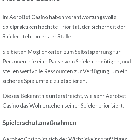
Im AeroBet Casino haben verantwortungsvolle
Spielpraktiken höchste Priorität, der Sicherheit der
Spieler steht an erster Stelle.
Sie bieten Möglichkeiten zum Selbstsperrung für
Personen, die eine Pause vom Spielen benötigen, und
stellen wertvolle Ressourcen zur Verfügung, um ein
sicheres Spielumfeld zu etablieren.
Dieses Bekenntnis unterstreicht, wie sehr Aerobet
Casino das Wohlergehen seiner Spieler priorisiert.
Spielerschutzmaßnahmen
Aerobet Casino ist sich der Wichtigkeit sorgfältigen