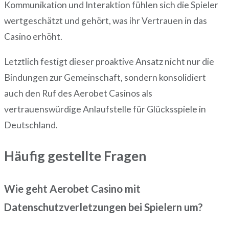
Kommunikation und Interaktion fühlen sich die Spieler
wertgeschätzt und gehört, was ihr Vertrauen in das
Casino erhöht.
Letztlich festigt dieser proaktive Ansatz nicht nur die
Bindungen zur Gemeinschaft, sondern konsolidiert
auch den Ruf des Aerobet Casinos als
vertrauenswürdige Anlaufstelle für Glücksspiele in
Deutschland.
Häufig gestellte Fragen
Wie geht Aerobet Casino mit
Datenschutzverletzungen bei Spielern um?