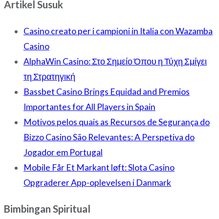
Artikel Susuk
Casino creato per i campioni in Italia con Wazamba
Casino
AlphaWin Casino: Στο Σημείο Όπου η Τύχη Σμίγει
τη Στρατηγική
Bassbet Casino Brings Equidad and Premios
Importantes for All Players in Spain
Motivos pelos quais as Recursos de Segurança do
Bizzo Casino São Relevantes: A Perspetiva do
Jogador em Portugal
Mobile Får Et Markant løft: Slota Casino
Opgraderer App-oplevelsen i Danmark
Bimbingan Spiritual