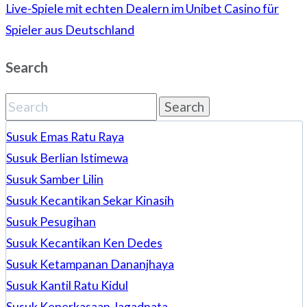
navigation
Live-Spiele mit echten Dealern im Unibet Casino für
Spieler aus Deutschland
Search
Search
for:
Susuk Emas Ratu Raya
Susuk Berlian Istimewa
Susuk Samber Lilin
Susuk Kecantikan Sekar Kinasih
Susuk Pesugihan
Susuk Kecantikan Ken Dedes
Susuk Ketampanan Dananjhaya
Susuk Kantil Ratu Kidul
Susuk Keperkasaan Jagadnata