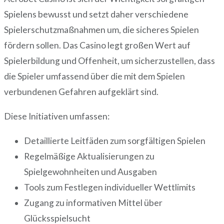
Spielens bewusst und setzt daher verschiedene
Spielerschutzmaßnahmen um, die sicheres Spielen
fördern sollen. Das Casino legt großen Wert auf
Spielerbildung und Offenheit, um sicherzustellen, dass
die Spieler umfassend über die mit dem Spielen
verbundenen Gefahren aufgeklärt sind.
Diese Initiativen umfassen:
Detaillierte Leitfäden zum sorgfältigen Spielen
Regelmäßige Aktualisierungen zu
Spielgewohnheiten und Ausgaben
Tools zum Festlegen individueller Wettlimits
Zugang zu informativen Mittel über
Glücksspielsucht