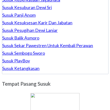
Susuk Kesuburan Dewi Sri
Susuk Panji Anom
Susuk Kesuksesan Karir Dan Jabatan
Susuk Pesugihan Dewi Lanjar
Susuk Balik Asmoro
Susuk Sekar Pawestren Untuk Kembali Perawan
Susuk Sembogo Sworo
Susuk PlayBoy
Susuk Ketangkasan
Tempat Pasang Susuk