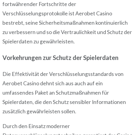
fortwährender Fortschritte der
Verschlüsselungsprotokolle ist Aerobet Casino
bestrebt, seine Sicherheitsmaßnahmen kontinuierlich
zu verbessern und so die Vertraulichkeit und Schutz der
Spielerdaten zu gewährleisten.
Vorkehrungen zur Schutz der Spielerdaten
Die Effektivität der Verschlüsselungsstandards von
Aerobet Casino dehnt sich aus auch auf ein
umfassendes Paket an Schutzmaßnahmen für
Spielerdaten, die den Schutz sensibler Informationen
zusätzlich gewährleisten sollen.
Durch den Einsatz moderner