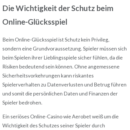
Die Wichtigkeit der Schutz beim
Online-Glücksspiel
Beim Online-Glücksspiel ist Schutz kein Privileg,
sondern eine Grundvoraussetzung. Spieler müssen sich
beim Spielen ihrer Lieblingsspiele sicher fühlen, da die
Risiken bedeutend sein können. Ohne angemessene
Sicherheitsvorkehrungen kann riskantes
Spielerverhalten zu Datenverlusten und Betrug führen
und somit die persönlichen Daten und Finanzen der
Spieler bedrohen.
Ein seriöses Online-Casino wie Aerobet weiß um die
Wichtigkeit des Schutzes seiner Spieler durch