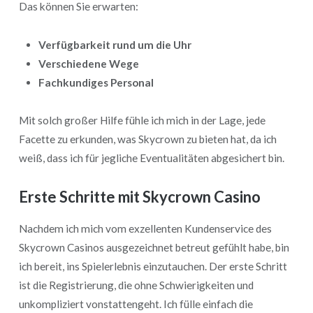
Das können Sie erwarten:
Verfügbarkeit rund um die Uhr
Verschiedene Wege
Fachkundiges Personal
Mit solch großer Hilfe fühle ich mich in der Lage, jede
Facette zu erkunden, was Skycrown zu bieten hat, da ich
weiß, dass ich für jegliche Eventualitäten abgesichert bin.
Erste Schritte mit Skycrown Casino
Nachdem ich mich vom exzellenten Kundenservice des
Skycrown Casinos ausgezeichnet betreut gefühlt habe, bin
ich bereit, ins Spielerlebnis einzutauchen. Der erste Schritt
ist die Registrierung, die ohne Schwierigkeiten und
unkompliziert vonstattengeht. Ich fülle einfach die