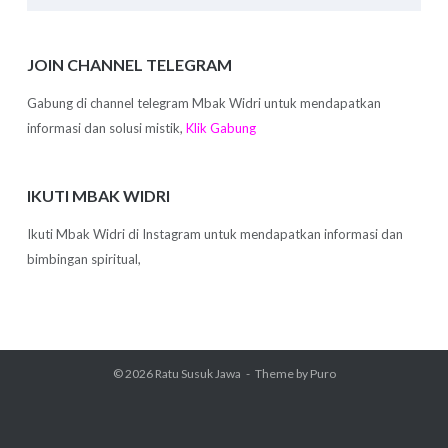
JOIN CHANNEL TELEGRAM
Gabung di channel telegram Mbak Widri untuk mendapatkan
informasi dan solusi mistik,
Klik Gabung
IKUTI MBAK WIDRI
Ikuti Mbak Widri di Instagram untuk mendapatkan informasi dan
bimbingan spiritual,
© 2026
Ratu Susuk Jawa
Theme by
Puro