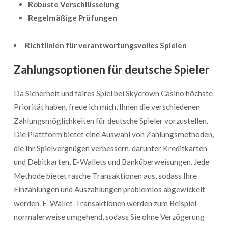
Robuste Verschlüsselung
Regelmäßige Prüfungen
Richtlinien für verantwortungsvolles Spielen
Zahlungsoptionen für deutsche Spieler
Da Sicherheit und faires Spiel bei Skycrown Casino höchste
Priorität haben, freue ich mich, Ihnen die verschiedenen
Zahlungsmöglichkeiten für deutsche Spieler vorzustellen.
Die Plattform bietet eine Auswahl von Zahlungsmethoden,
die Ihr Spielvergnügen verbessern, darunter Kreditkarten
und Debitkarten, E-Wallets und Banküberweisungen. Jede
Methode bietet rasche Transaktionen aus, sodass Ihre
Einzahlungen und Auszahlungen problemlos abgewickelt
werden. E-Wallet-Transaktionen werden zum Beispiel
normalerweise umgehend, sodass Sie ohne Verzögerung