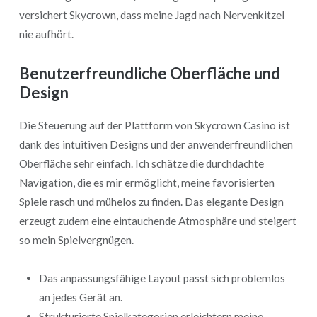
versichert Skycrown, dass meine Jagd nach Nervenkitzel
nie aufhört.
Benutzerfreundliche Oberfläche und
Design
Die Steuerung auf der Plattform von Skycrown Casino ist
dank des intuitiven Designs und der anwenderfreundlichen
Oberfläche sehr einfach. Ich schätze die durchdachte
Navigation, die es mir ermöglicht, meine favorisierten
Spiele rasch und mühelos zu finden. Das elegante Design
erzeugt zudem eine eintauchende Atmosphäre und steigert
so mein Spielvergnügen.
Das anpassungsfähige Layout passt sich problemlos
an jedes Gerät an.
Strukturierte Spielkategorien erleichtern meine