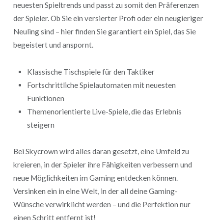
neuesten Spieltrends und passt zu somit den Präferenzen
der Spieler. Ob Sie ein versierter Profi oder ein neugieriger
Neuling sind – hier finden Sie garantiert ein Spiel, das Sie
begeistert und anspornt.
Klassische Tischspiele für den Taktiker
Fortschrittliche Spielautomaten mit neuesten
Funktionen
Themenorientierte Live-Spiele, die das Erlebnis
steigern
Bei Skycrown wird alles daran gesetzt, eine Umfeld zu
kreieren, in der Spieler ihre Fähigkeiten verbessern und
neue Möglichkeiten im Gaming entdecken können.
Versinken ein in eine Welt, in der all deine Gaming-
Wünsche verwirklicht werden – und die Perfektion nur
einen Schritt entfernt ist!