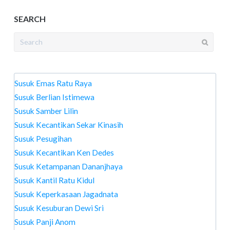
SEARCH
Search
for:
Susuk Emas Ratu Raya
Susuk Berlian Istimewa
Susuk Samber Lilin
Susuk Kecantikan Sekar Kinasih
Susuk Pesugihan
Susuk Kecantikan Ken Dedes
Susuk Ketampanan Dananjhaya
Susuk Kantil Ratu Kidul
Susuk Keperkasaan Jagadnata
Susuk Kesuburan Dewi Sri
Susuk Panji Anom