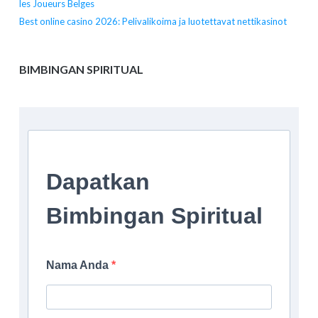
les Joueurs Belges
Best online casino 2026: Pelivalikoima ja luotettavat nettikasinot
BIMBINGAN SPIRITUAL
Dapatkan
Bimbingan Spiritual
Nama Anda