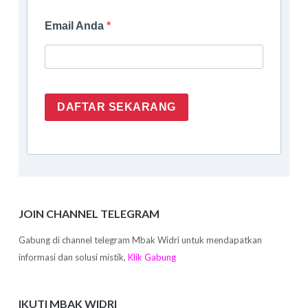
Email Anda
DAFTAR SEKARANG
JOIN CHANNEL TELEGRAM
Gabung di channel telegram Mbak Widri untuk mendapatkan
informasi dan solusi mistik,
Klik Gabung
IKUTI MBAK WIDRI