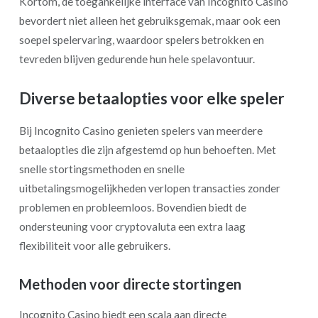
Kortom, de toegankelijke interface van Incognito Casino
bevordert niet alleen het gebruiksgemak, maar ook een
soepel spelervaring, waardoor spelers betrokken en
tevreden blijven gedurende hun hele spelavontuur.
Diverse betaalopties voor elke speler
Bij Incognito Casino genieten spelers van meerdere
betaalopties die zijn afgestemd op hun behoeften. Met
snelle stortingsmethoden en snelle
uitbetalingsmogelijkheden verlopen transacties zonder
problemen en probleemloos. Bovendien biedt de
ondersteuning voor cryptovaluta een extra laag
flexibiliteit voor alle gebruikers.
Methoden voor directe stortingen
Incognito Casino biedt een scala aan directe