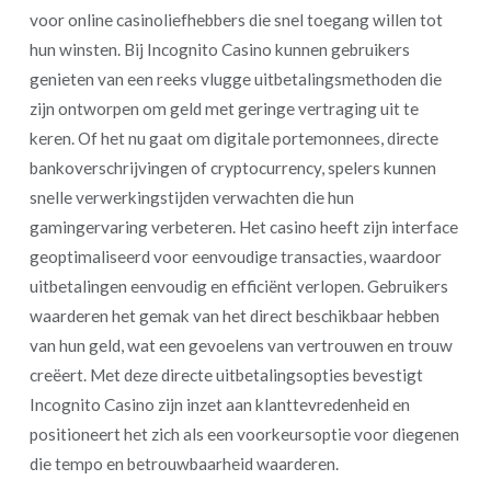
voor online casinoliefhebbers die snel toegang willen tot
hun winsten. Bij Incognito Casino kunnen gebruikers
genieten van een reeks vlugge uitbetalingsmethoden die
zijn ontworpen om geld met geringe vertraging uit te
keren. Of het nu gaat om digitale portemonnees, directe
bankoverschrijvingen of cryptocurrency, spelers kunnen
snelle verwerkingstijden verwachten die hun
gamingervaring verbeteren. Het casino heeft zijn interface
geoptimaliseerd voor eenvoudige transacties, waardoor
uitbetalingen eenvoudig en efficiënt verlopen. Gebruikers
waarderen het gemak van het direct beschikbaar hebben
van hun geld, wat een gevoelens van vertrouwen en trouw
creëert. Met deze directe uitbetalingsopties bevestigt
Incognito Casino zijn inzet aan klanttevredenheid en
positioneert het zich als een voorkeursoptie voor diegenen
die tempo en betrouwbaarheid waarderen.