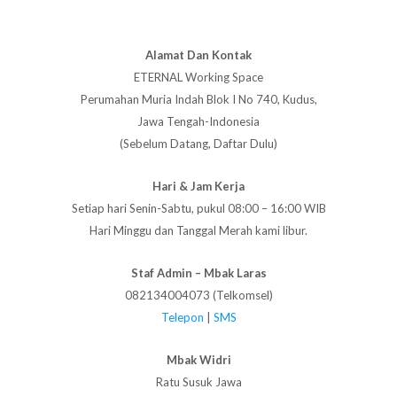
Alamat Dan Kontak
ETERNAL Working Space
Perumahan Muria Indah Blok I No 740, Kudus,
Jawa Tengah-Indonesia
(Sebelum Datang, Daftar Dulu)
Hari & Jam Kerja
Setiap hari Senin-Sabtu, pukul 08:00 – 16:00 WIB
Hari Minggu dan Tanggal Merah kami libur.
Staf Admin – Mbak Laras
082134004073 (Telkomsel)
Telepon
|
SMS
Mbak Widri
Ratu Susuk Jawa