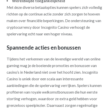
Wereldwijde toegankelijkheid
Met deze diverse betaalopties kunnen spelers zich volledig
richten op de continue actie zonder zich zorgen te hoeven
maken over financiële beperkingen. De ondersteuning van
cryptocurrency door Incognito Casino verhoogt de
spelervaring echt naar een hoger niveau.
Spannende acties en bonussen
Tijdens het verkennen van de levendige wereld van online
gaming mag je de boeiende promoties en bonussen van
casino’s in Nederland niet over het hoofd zien. Incognito
Casino is uniek door een scala aan interessante
aanbiedingen die de spelervaring verrijken. Spelers kunnen
profiteren van royale welkomstbonussen die hun eerste
storting verhogen, waardoor ze extra geld hebben voor
grenzeloos speelplezier. Daarnaast zorgen regelmatige