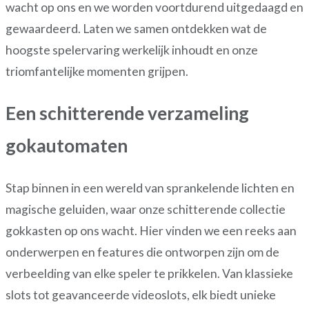
wacht op ons en we worden voortdurend uitgedaagd en
gewaardeerd. Laten we samen ontdekken wat de
hoogste spelervaring werkelijk inhoudt en onze
triomfantelijke momenten grijpen.
Een schitterende verzameling
gokautomaten
Stap binnen in een wereld van sprankelende lichten en
magische geluiden, waar onze schitterende collectie
gokkasten op ons wacht. Hier vinden we een reeks aan
onderwerpen en features die ontworpen zijn om de
verbeelding van elke speler te prikkelen. Van klassieke
slots tot geavanceerde videoslots, elk biedt unieke