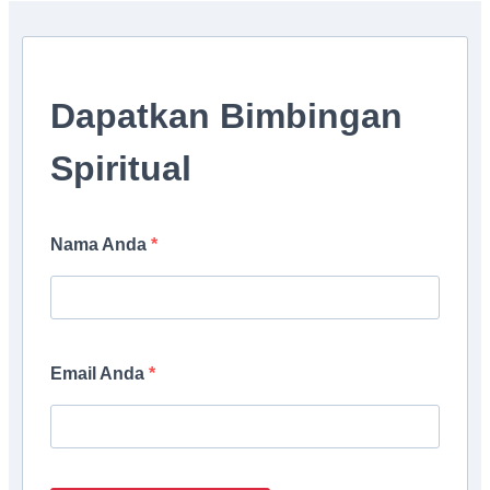
Dapatkan Bimbingan
Spiritual
Nama Anda
Email Anda