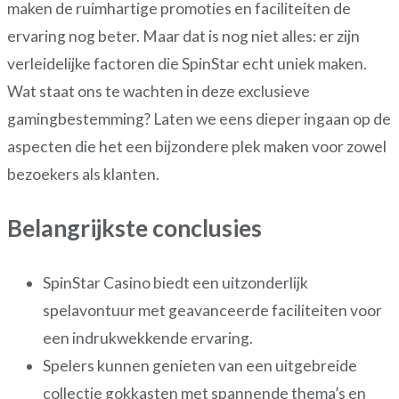
maken de ruimhartige promoties en faciliteiten de
ervaring nog beter. Maar dat is nog niet alles: er zijn
verleidelijke factoren die SpinStar echt uniek maken.
Wat staat ons te wachten in deze exclusieve
gamingbestemming? Laten we eens dieper ingaan op de
aspecten die het een bijzondere plek maken voor zowel
bezoekers als klanten.
Belangrijkste conclusies
SpinStar Casino biedt een uitzonderlijk
spelavontuur met geavanceerde faciliteiten voor
een indrukwekkende ervaring.
Spelers kunnen genieten van een uitgebreide
collectie gokkasten met spannende thema’s en