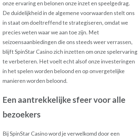
onze ervaring en belonen onze inzet en speelgedrag.
De duidelijkheid in de algemene voorwaarden stelt ons
in staat om doeltreffend te strategiseren, omdat we
precies weten waar we aan toe zijn. Met
seizoensaanbiedingen die ons steeds weer verrassen,
blijft SpinStar Casino zich inzetten om onze spelervaring
te verbeteren. Het voelt echt alsof onze investeringen
in het spelen worden beloond en op onvergetelijke
manieren worden beloond.
Een aantrekkelijke sfeer voor alle
bezoekers
Bij SpinStar Casino word je verwelkomd door een