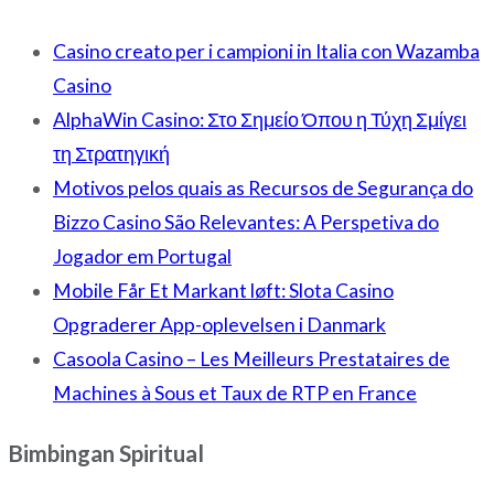
Casino creato per i campioni in Italia con Wazamba
Casino
AlphaWin Casino: Στο Σημείο Όπου η Τύχη Σμίγει
τη Στρατηγική
Motivos pelos quais as Recursos de Segurança do
Bizzo Casino São Relevantes: A Perspetiva do
Jogador em Portugal
Mobile Får Et Markant løft: Slota Casino
Opgraderer App-oplevelsen i Danmark
Casoola Casino – Les Meilleurs Prestataires de
Machines à Sous et Taux de RTP en France
Bimbingan Spiritual