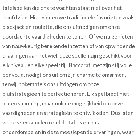
tafelspellen die ons te wachten staat niet over het
hoofd zien. Hier vinden we traditionele favorieten zoals
blackjack en roulette, die ons uitnodigen om onze
doordachte vaardigheden te tonen. Of we nu genieten
van nauwkeurig berekende inzetten of van opwindende
draaiingen aan het wiel, deze spellen zijn geschikt voor
elk niveau en elke speelstijl. Baccarat, met zijn stijlvolle
eenvoud, nodigt ons uit om zijn charme te omarmen,
terwijl pokertafels ons uitdagen om onze
blufstrategieën te perfectioneren. Elk spel biedt niet
alleen spanning, maar ook de mogelijkheid om onze
vaardigheden en strategieën te ontwikkelen. Dus laten
we ons verzamelen rond de tafels en ons
onderdompelen in deze meeslepende ervaringen, waar