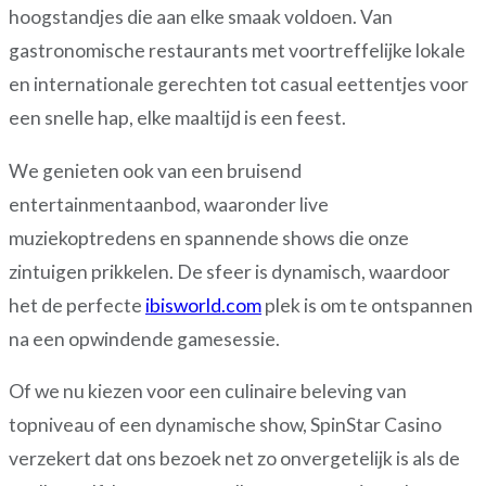
hoogstandjes die aan elke smaak voldoen. Van
gastronomische restaurants met voortreffelijke lokale
en internationale gerechten tot casual eettentjes voor
een snelle hap, elke maaltijd is een feest.
We genieten ook van een bruisend
entertainmentaanbod, waaronder live
muziekoptredens en spannende shows die onze
zintuigen prikkelen. De sfeer is dynamisch, waardoor
het de perfecte
ibisworld.com
plek is om te ontspannen
na een opwindende gamesessie.
Of we nu kiezen voor een culinaire beleving van
topniveau of een dynamische show, SpinStar Casino
verzekert dat ons bezoek net zo onvergetelijk is als de