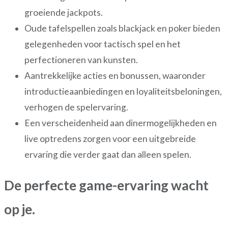
groeiende jackpots.
Oude tafelspellen zoals blackjack en poker bieden
gelegenheden voor tactisch spel en het
perfectioneren van kunsten.
Aantrekkelijke acties en bonussen, waaronder
introductieaanbiedingen en loyaliteitsbeloningen,
verhogen de spelervaring.
Een verscheidenheid aan dinermogelijkheden en
live optredens zorgen voor een uitgebreide
ervaring die verder gaat dan alleen spelen.
De perfecte game-ervaring wacht
op je.