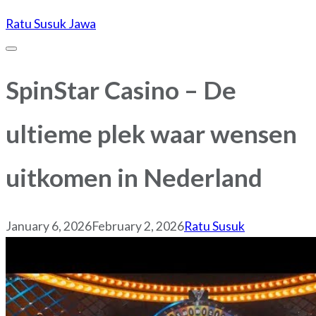
Skip
Ratu Susuk Jawa
to
content
SpinStar Casino – De
ultieme plek waar wensen
uitkomen in Nederland
January 6, 2026
February 2, 2026
Ratu Susuk
Post
navigation