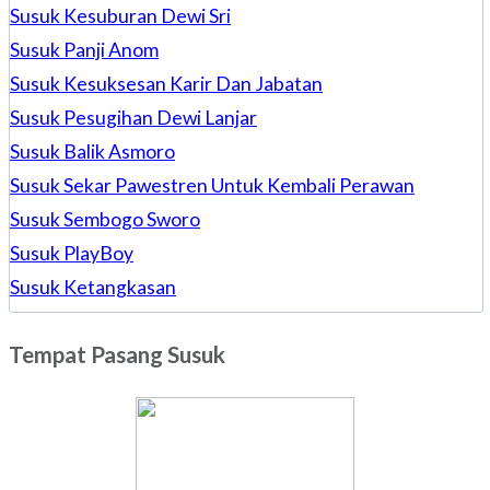
Susuk Kesuburan Dewi Sri
Susuk Panji Anom
Susuk Kesuksesan Karir Dan Jabatan
Susuk Pesugihan Dewi Lanjar
Susuk Balik Asmoro
Susuk Sekar Pawestren Untuk Kembali Perawan
Susuk Sembogo Sworo
Susuk PlayBoy
Susuk Ketangkasan
Tempat Pasang Susuk