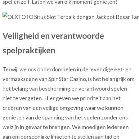
spellen zelf. Laten we van elk moment genieten!
Veiligheid en verantwoorde
spelpraktijken
Terwijl we ons onderdompelen in de levendige eet- en
vermaakscene van SpinStar Casino, is het belangrijk om
het belang van bescherming en verantwoord spelen
niet te vergeten. Hier geven we prioriteit aan het
creëren van een veilige omgeving waar we kunnen
genieten van de spanning van het spelen zonder ons
welzijn in gevaar te brengen. We moedigen iedereen
aan om persoonlijke limieten te stellen aan tijd en