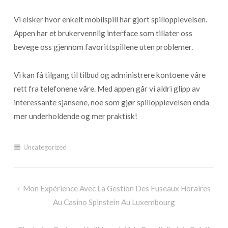
Vi elsker hvor enkelt mobilspill har gjort spillopplevelsen.
Appen har et brukervennlig interface som tillater oss
bevege oss gjennom favorittspillene uten problemer.
Vi kan få tilgang til tilbud og administrere kontoene våre
rett fra telefonene våre. Med appen går vi aldri glipp av
interessante sjansene, noe som gjør spillopplevelsen enda
mer underholdende og mer praktisk!
Uncategorized
Post
Mon Expérience Avec La Gestion Des Fuseaux Horaires
navigation
Au Casino Spinstein Au Luxembourg