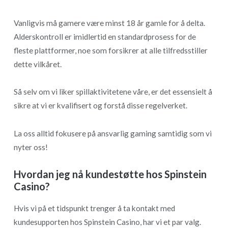
Vanligvis må gamere være minst 18 år gamle for å delta.
Alderskontroll er imidlertid en standardprosess for de
fleste plattformer, noe som forsikrer at alle tilfredsstiller
dette vilkåret.
Så selv om vi liker spillaktivitetene våre, er det essensielt å
sikre at vi er kvalifisert og forstå disse regelverket.
La oss alltid fokusere på ansvarlig gaming samtidig som vi
nyter oss!
Hvordan jeg nå kundestøtte hos Spinstein
Casino?
Hvis vi på et tidspunkt trenger å ta kontakt med
kundesupporten hos Spinstein Casino, har vi et par valg.