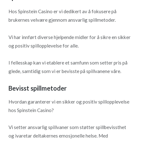
Hos Spinstein Casino er vi dedikert av å fokusere på
brukernes velvære gjennom ansvarlig spillmetoder.
Vi har innført diverse hjelpende midler for å sikre en sikker
og positiv spillopplevelse for alle.
I fellesskap kan vi etablere et samfunn som setter pris på
glede, samtidig som vi er bevisste på spillvanene våre.
Bevisst spillmetoder
Hvordan garanterer vi en sikker og positiv spillopplevelse
hos Spinstein Casino?
Vi setter ansvarlig spillvaner som støtter spillbevissthet
og ivaretar deltakernes emosjonelle helse. Med