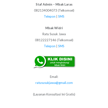
Staf Admin – Mbak Laras
082134004073 (Telkomsel)
Telepon
|
SMS
Mbak Widri
Ratu Susuk Jawa
08122227146 (Telkomsel)
Telepon
|
SMS
Email:
ratususukjawa@gmail.com
(Layanan Konsultasi Ini Gratis)