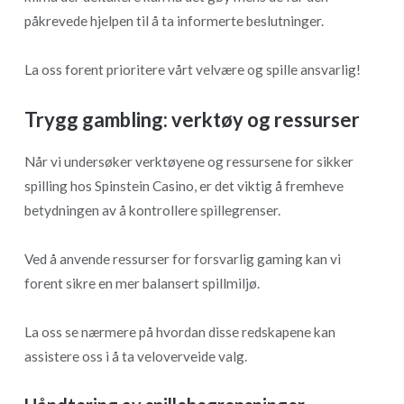
påkrevede hjelpen til å ta informerte beslutninger.
La oss forent prioritere vårt velvære og spille ansvarlig!
Trygg gambling: verktøy og ressurser
Når vi undersøker verktøyene og ressursene for sikker
spilling hos Spinstein Casino, er det viktig å fremheve
betydningen av å kontrollere spillegrenser.
Ved å anvende ressurser for forsvarlig gaming kan vi
forent sikre en mer balansert spillmiljø.
La oss se nærmere på hvordan disse redskapene kan
assistere oss i å ta veloverveide valg.