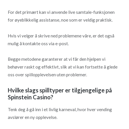
For det primært kan vi anvende live samtale-funksjonen
for øyeblikkelig assistanse, noe som er veldig praktisk.
Hvis vi velger å skrive ned problemene våre, er det også
mulig å kontakte oss via e-post.
Begge metodene garanterer at vi får den hjelpen vi
behøver raskt og effektivt, slik at vi kan fortsette å glede
oss over spillopplevelsen uten problemer.
Hvilke slags spilltyper er tilgjengelige på
Spinstein Casino?
Tenk deg å gå inn i et livlig karneval, hvor hver vending
avslører en ny opplevelse.