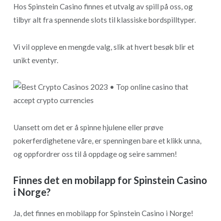
Hos Spinstein Casino finnes et utvalg av spill på oss, og
tilbyr alt fra spennende slots til klassiske bordspilltyper.
Vi vil oppleve en mengde valg, slik at hvert besøk blir et
unikt eventyr.
Uansett om det er å spinne hjulene eller prøve
pokerferdighetene våre, er spenningen bare et klikk unna,
og oppfordrer oss til å oppdage og seire sammen!
Finnes det en mobilapp for Spinstein Casino
i Norge?
Ja, det finnes en mobilapp for Spinstein Casino i Norge!