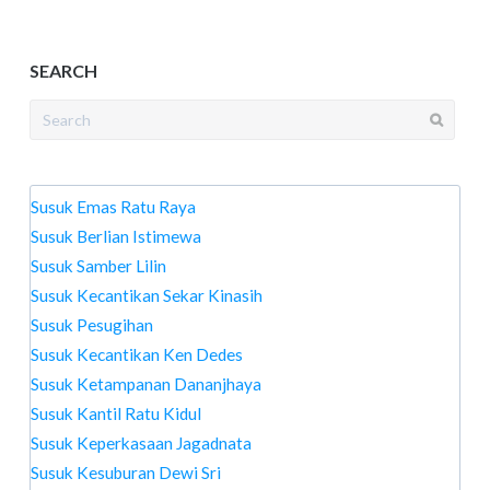
SEARCH
Search
for:
Susuk Emas Ratu Raya
Susuk Berlian Istimewa
Susuk Samber Lilin
Susuk Kecantikan Sekar Kinasih
Susuk Pesugihan
Susuk Kecantikan Ken Dedes
Susuk Ketampanan Dananjhaya
Susuk Kantil Ratu Kidul
Susuk Keperkasaan Jagadnata
Susuk Kesuburan Dewi Sri