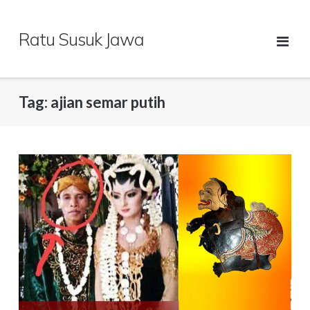
Skip
to
Ratu Susuk Jawa
content
Tag:
ajian semar putih