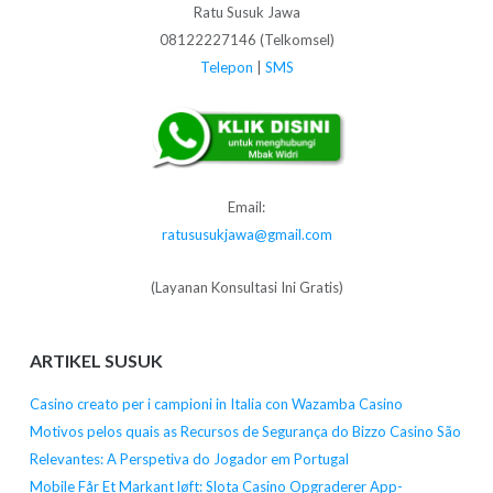
Ratu Susuk Jawa
08122227146 (Telkomsel)
Telepon
|
SMS
Email:
ratususukjawa@gmail.com
(Layanan Konsultasi Ini Gratis)
ARTIKEL SUSUK
Casino creato per i campioni in Italia con Wazamba Casino
Motivos pelos quais as Recursos de Segurança do Bizzo Casino São
Relevantes: A Perspetiva do Jogador em Portugal
Mobile Får Et Markant løft: Slota Casino Opgraderer App-