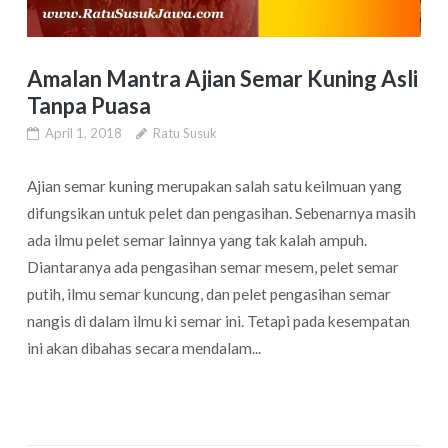
Amalan Mantra Ajian Semar Kuning Asli
Tanpa Puasa
April 1, 2018
Ratu Susuk
Ajian semar kuning merupakan salah satu keilmuan yang
difungsikan untuk pelet dan pengasihan. Sebenarnya masih
ada ilmu pelet semar lainnya yang tak kalah ampuh.
Diantaranya ada pengasihan semar mesem, pelet semar
putih, ilmu semar kuncung, dan pelet pengasihan semar
nangis di dalam ilmu ki semar ini. Tetapi pada kesempatan
ini akan dibahas secara mendalam...