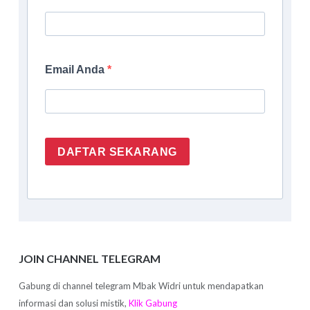
Email Anda
DAFTAR SEKARANG
JOIN CHANNEL TELEGRAM
Gabung di channel telegram Mbak Widri untuk mendapatkan
informasi dan solusi mistik,
Klik Gabung